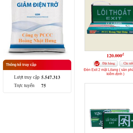
đ
120.000
Đặt hàng
Chi tiế
Thống kê truy cập
Đèn Exit 2 mặt Lilang ( sản p
kiểm định )
5.547.313
Lượt truy cập
75
Trực tuyến