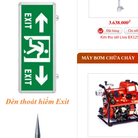
đ
3.638.000
Đặt hàng
Chi tiế
Kim thu sét Liva BX12
MÁY BƠM CHỮA CHÁY