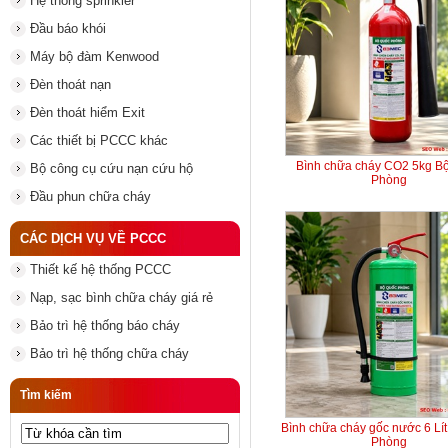
Hệ thống sprinkler
Đầu báo khói
Máy bộ đàm Kenwood
Đèn thoát nạn
Đèn thoát hiểm Exit
Các thiết bị PCCC khác
Bình chữa cháy CO2 5kg B
Bộ công cụ cứu nạn cứu hộ
Phòng
Đầu phun chữa cháy
CÁC DỊCH VỤ VỀ PCCC
Thiết kế hệ thống PCCC
Nạp, sạc bình chữa cháy giá rẻ
Bảo trì hệ thống báo cháy
Bảo trì hệ thống chữa cháy
Tìm kiếm
Bình chữa cháy gốc nước 6 Lí
Phòng