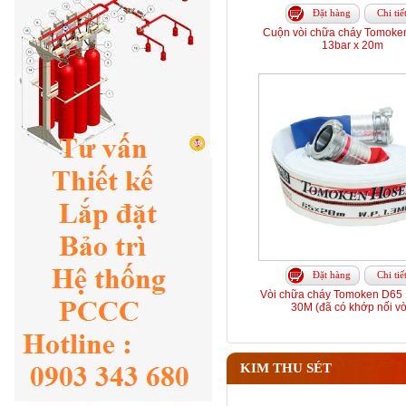
Đặt hàng
Chi tiế
Cuộn vòi chữa cháy Tomoke
13bar x 20m
Đặt hàng
Chi tiế
Vòi chữa cháy Tomoken D65 
30M (đã có khớp nối vò
KIM THU SÉT