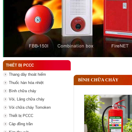
Đầu phun chữa cháy là gì ? Tìm hiểu chi tiết từ A-
THIẾT BỊ PCCC
Thang dây thoát hiểm
BÌNH CHỮA CHÁY
Thuốc hàn hóa nhiệt
Bình chữa cháy
Vòi, Lăng chữa cháy
Vòi chữa cháy Tomoken
Thiết bị PCCC
Cáp đồng trần