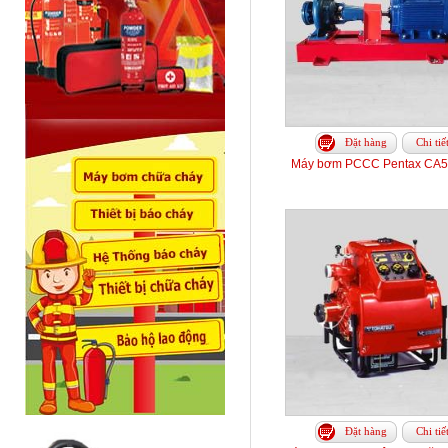
Đặt hàng
Chi tiế
Máy bơm PCCC Pentax CA5
Đặt hàng
Chi tiế