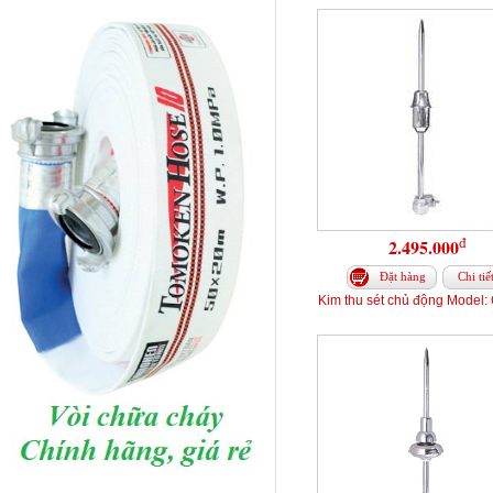
đ
2.495.000
Đặt hàng
Chi tiế
Kim thu sét chủ động Model: