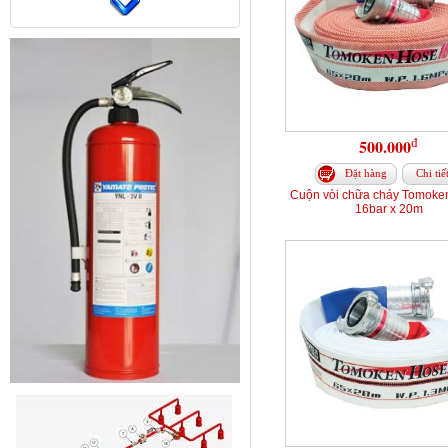
đ
500.000
Đặt hàng
Chi tiế
Cuộn vòi chữa cháy Tomoke
16bar x 20m