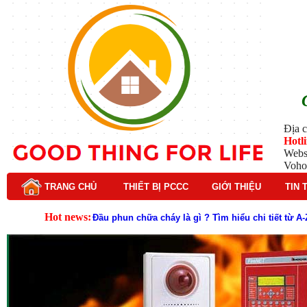
Địa c
Hotl
Webs
Voho
TRANG CHỦ
THIẾT BỊ PCCC
GIỚI THIỆU
TIN 
Hot news:
Lý do nên chọn hệ thống báo cháy Hochiki cho cô
Cách kiểm tra và bảo trì hệ thống báo cháy Hochik
Cấu tạo và nguyên lý hoạt động của báo cháy Hor
Tìm hiểu chi tiết về hệ thống báo cháy Horing hiệ
Các loại thang dây thoát hiểm phổ biến trên thị t
Thang dây thoát hiểm có tác dụng gì trong tình h
Cấu tạo đầu phun chữa cháy trong hệ thống sprin
Kim thu sét là gì? Cấu tạo, nguyên lý hoạt động v
Đầu phun chữa cháy là gì và nguyên lý hoạt động c