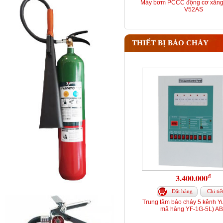
Máy bơm PCCC động cơ xăng
V52AS
THIẾT BỊ BÁO CHÁY
đ
3.400.000
Đặt hàng
Chi tiế
Trung tâm báo cháy 5 kênh Y
mã hàng YF-1G-5L) A