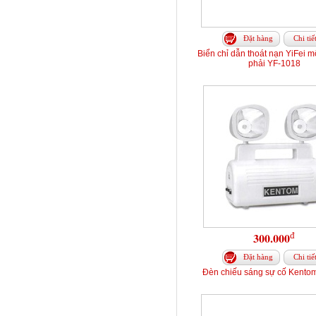
Đặt hàng
Chi tiế
Biển chỉ dẫn thoát nạn YiFei m
phải YF-1018
đ
300.000
Đặt hàng
Chi tiế
Đèn chiếu sáng sự cố Kento