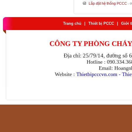
- 
Lắp đặt hệ thống PCCC
Trang chủ
|
Thiết bị PCCC
|
Giới 
CÔNG TY PHÒNG CHÁY
Địa chỉ: 25/79/14, đường số 
Hotline : 090.334.3
Email: Hoangn
Website :
Thietbipcccvn.com
-
Thie