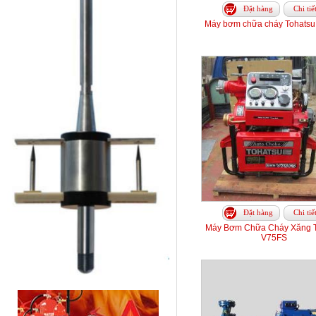
Đặt hàng
Chi tiế
Máy bơm chữa cháy Tohats
Đặt hàng
Chi tiế
Máy Bơm Chữa Cháy Xăng T
V75FS