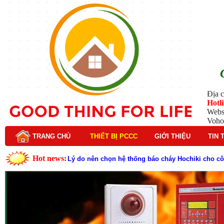
Địa c
Hotl
Webs
Voho
TRANG CHỦ
THIẾT BỊ PCCC
GIỚI THIỆU
TIN 
Hot news:
Lý do nên chọn hệ thống báo cháy Hochiki cho cô
Cách kiểm tra và bảo trì hệ thống báo cháy Hochik
Cấu tạo và nguyên lý hoạt động của báo cháy Hor
Tìm hiểu chi tiết về hệ thống báo cháy Horing hiệ
Các loại thang dây thoát hiểm phổ biến trên thị t
Thang dây thoát hiểm có tác dụng gì trong tình h
Cấu tạo đầu phun chữa cháy trong hệ thống sprin
Kim thu sét là gì? Cấu tạo, nguyên lý hoạt động v
Đầu phun chữa cháy là gì và nguyên lý hoạt động c