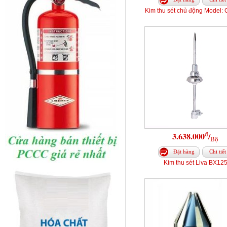
Kim thu sét chủ động Model:
đ
3.638.000
/
Bộ
Đặt hàng
Chi tiết
Kim thu sét Liva BX12