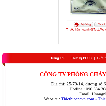
Đặt hàng
Chi tiết
Thuốc hàn hóa nhiệt TectoWeld
Trang chủ
|
Thiết bị PCCC
|
Giới 
CÔNG TY PHÒNG CHÁY
Địa chỉ: 25/79/14, đường số 
Hotline : 090.334.3
Email: Hoangn
Website :
Thietbipcccvn.com
-
Thie