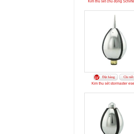
Kim thu sét chủ động Schirt
Đặt hàng
Chi tiết
Kim thu sét stormaster es