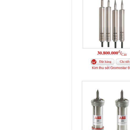
đ
30.800.000
/
Cái
Đặt hàng
Chi tiết
Kim thu sét Gromostar 