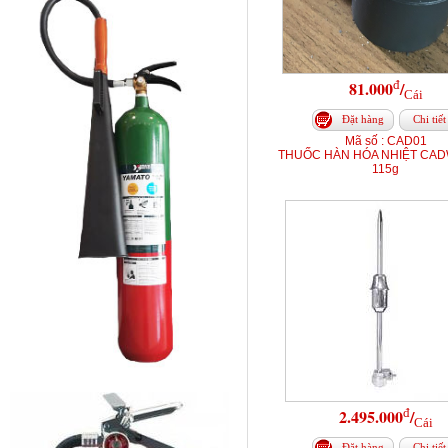
đ
81.000
/
Cái
Đặt hàng
Chi tiết
Mã số : CAD01
THUỐC HÀN HÓA NHIỆT CAD
115g
đ
2.495.000
/
Cái
Đặt hàng
Chi tiết