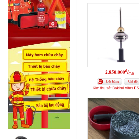
đ
2.850.000
/
Cái
Đặt hàng
Chi tiết
Kim thu sét Bakiral Alfas E