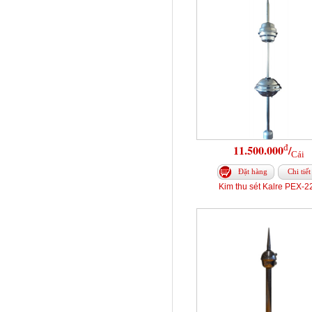
đ
11.500.000
/
Cái
Đặt hàng
Chi tiết
Kim thu sét Kalre PEX-2