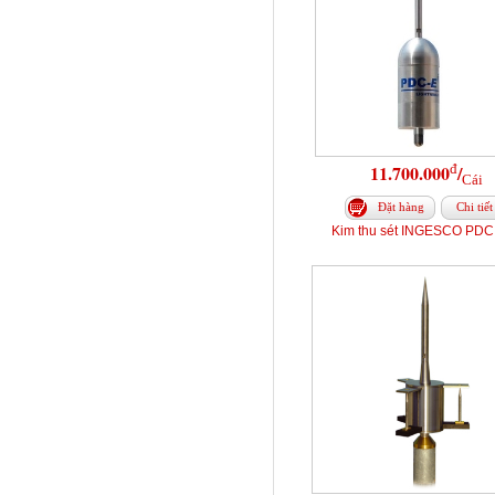
đ
11.700.000
/
Cái
Đặt hàng
Chi tiết
Kim thu sét INGESCO PDC