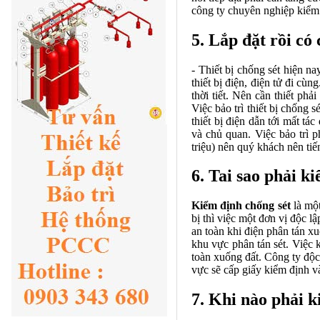
công ty chuyên nghiệp kiểm 
5. Lắp đặt rồi có
-
Thiết bị chống sét
hiện nay
thiết bị điện, điện tử đi cùn
thời tiết. Nên cần thiết phả
Việc bảo trì thiết bị chống 
thiết bị điện dẫn tới mất t
và chủ quan. Việc bảo trì 
triệu) nên quý khách nên ti
6. Tai sao phải k
Kiểm định chống sét
là một
bị thì việc một đơn vị độc l
an toàn khi điện phân tán x
khu vực phân tán sét. Việc ki
toàn xuống đất. Công ty độc 
vực sẽ cấp giấy kiểm định và
7. Khi nào phải k