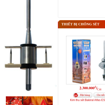
THIẾT BỊ CHỐNG SÉT
đ
2.300.000
/
Cái
Đặt hàng
Chi tiết
Kim thu sét Bakiral Alfas E