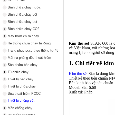
Kim thu sét
Bình chữa cháy nước
Bình chữa cháy bột
Bình chữa cháy bọt
Bình chữa cháy CO2
Máy bơm chữa cháy
Kim thu sét
STAR 660 là d
Hệ thống chữa cháy tự động
về Việt Nam, với những lo
Trang phục pccc theo thông tư 48
mang lại cho người sử dụng g
Mặt nạ phòng độc thoát hiểm
1. Chi tiết về ki
Sản phẩm bán chạy
Tủ chữa cháy
Kim thu sét
Star là dòng kim 
Thiết kế theo tiệu chuẩn N
Thiết bị báo cháy
Bán kinh bảo vệ tiêu chuẩn
Thiết bị chữa cháy
Model: Star 6.60
Xuất xứ: Pháp
Búa thoát hiểm PCCC
Thiết bị chống sét
Mền chống cháy