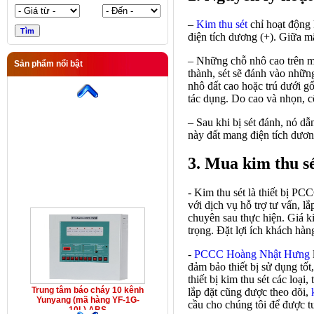
–
Kim thu sét
chỉ hoạt động 
điện tích dương (+). Giữa mâ
– Những chỗ nhô cao trên m
Sản phẩm nổi bật
thành, sét sẽ đánh vào nhữn
Trung tâm báo cháy 10 kênh
Yunyang (mã hàng YF-1G-
nhô đất cao hoặc trú dưới g
10L) ABS
tác dụng. Do cao và nhọn, cộ
– Sau khi bị sét đánh, nó d
này đất mang điện tích dương
3. Mua kim thu sé
- Kim thu sét là thiết bị 
với dịch vụ hỗ trợ tư vấn, l
chuyên sau thực hiện. Giá k
trọng. Đặt lợi ích khách hà
-
PCCC Hoàng Nhật Hưng
đảm bảo thiết bị sử dụng tốt
thiết bị kim thu sét các loạ
Trung tâm báo cháy 10 kênh
lắp đặt cũng được theo dõi,
Yunyang (mã hàng YF-1G-
cầu cho chúng tôi để được tư
10L) ABS