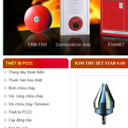
Đầu phun chữa cháy là gì ? Tìm hiểu chi tiết từ A-
KIM THU SÉT STAR 6.60
THIẾT BỊ PCCC
Thang dây thoát hiểm
Thuốc hàn hóa nhiệt
Bình chữa cháy
Vòi, Lăng chữa cháy
Vòi chữa cháy Tomoken
Thiết bị PCCC
Cáp đồng trần