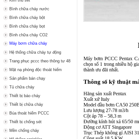
Kim thu sét
Bình chữa cháy nước
Bình chữa cháy bột
Bình chữa cháy bọt
Bình chữa cháy CO2
Máy bơm chữa cháy
Hệ thống chữa cháy tự động
Máy bơm PCCC Pentax CA50 
Trang phục pccc theo thông tư 48
chọn số 1 trong nhiều hộ g
thành ưu đãi nhất.
Mặt nạ phòng độc thoát hiểm
Sản phẩm bán chạy
Thông số kỹ thuật 
Tủ chữa cháy
Hãng sản xuất Pentax
Thiết bị báo cháy
Xuất xứ Italy
Thiết bị chữa cháy
Model đầu bơm CA50 250
Lưu lượng 27-78 m3/h
Búa thoát hiểm PCCC
Cột áp 78 – 58,3 m
Đường kính hút xả 65/50 
Thiết bị chống sét
Động cơ ATT Singapore
Mền chống cháy
Trục Thép không gỉ AISI 3
Công suất 18,5 KW