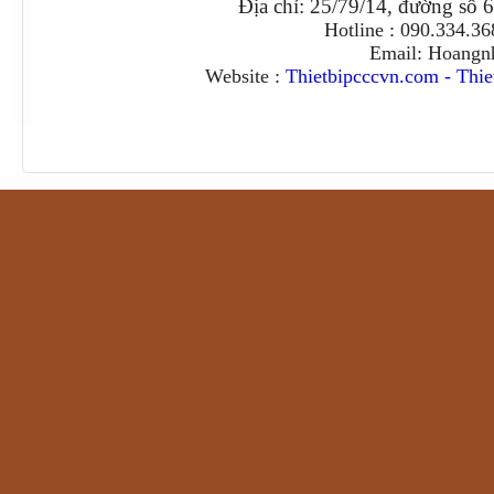
Địa chỉ: 25/79/14, đường số 
Hotline : 090.334.3
Email: Hoangn
Website :
Thietbipcccvn.com
-
Thie