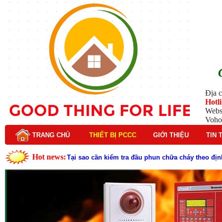
Địa c
Hotl
Webs
Voho
TRANG CHỦ
THIẾT BỊ PCCC
GIỚI THIỆU
TIN 
Hot news:
Tại sao cần kiểm tra đầu phun chữa cháy theo địn
Đầu phun chữa cháy là gì và nguyên lý hoạt động c
Đầu phun chữa cháy là gì ? Tìm hiểu chi tiết từ A-
Lý do nên chọn hệ thống báo cháy Hochiki cho cô
Cách kiểm tra và bảo trì hệ thống báo cháy Hochik
Cấu tạo và nguyên lý hoạt động của báo cháy Hor
Tìm hiểu chi tiết về hệ thống báo cháy Horing hiệ
Các loại thang dây thoát hiểm phổ biến trên thị t
Thang dây thoát hiểm có tác dụng gì trong tình h