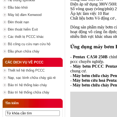
Hệ thống sprinkler
Điện áp sử dụng 380V/50H
Đầu báo khói
Số vòng quay (vòng/phút) 
Áp lực làm việc 10 Bar
Máy bộ đàm Kenwood
Chất liệu bơm Vỏ động cơ 
Đèn thoát nạn
Dòng sản phẩm máy bơm cứ
Đèn thoát hiểm Exit
hoạt động vô cùng ổn định;
nhiều lĩnh vực khác nhau n
Các thiết bị PCCC khác
Bộ công cụ cứu nạn cứu hộ
Ứng dụng máy bơm 
Đầu phun chữa cháy
-
Pentax CA50 250B
chính
pccc chuyên nghiệp.
CÁC DỊCH VỤ VỀ PCCC
-
Máy bơm PCCC Penta
Thiết kế hệ thống PCCC
chung cư.
-
Máy bơm chữa cháy Pen
Nạp, sạc bình chữa cháy giá rẻ
-
Máy bơm cứu hoả Penta
-
Máy bơm chữa cháy Pen
Bảo trì hệ thống báo cháy
Bảo trì hệ thống chữa cháy
Tìm kiếm