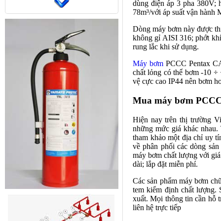
dùng điện áp 3 pha 380V; h
78m³/với áp suất vận hành 
Dòng máy bơm này được thi
không gỉ AISI 316; phớt kh
rung lắc khi sử dụng.
Máy bơm
PCCC Pentax CA5
chất lỏng có thể bơm -10 ÷
vệ cực cao IP44 nên bơm hoạ
Mua máy bơm PCCC P
Hiện nay trên thị trường 
những mức giá khác nhau. 
tham khảo một địa chỉ uy t
về phân phối các dòng sả
máy bơm chất lượng với giá 
dài; lắp đặt miễn phí.
Các sản phẩm máy bơm chữ
tem kiểm định chất lượng. 
xuất. Mọi thông tin cần h
liên hệ trực tiếp