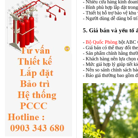
- Nhiều cửa hàng kinh doan
- Bình phù hợp lắp đặt tron
- Thiết bị hỗ trợ bảo vệ kh
- Người dùng dễ dàng bố trí 
5. Giá bán và yếu tố
-
Bộ Quốc Phòng
bột ABC 6
- Giá bán có thể thay đổi t
- Sản phẩm chính hãng thườ
- Khách hàng nên lựa chọn đ
- Mức giá hợp lý giúp tiết 
- Nên so sánh chính sách bả
- Báo giá thường bao gồm đ