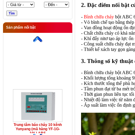
2. Đặc điểm nổi bật 
-
Bình chữa cháy
bột ABC 6
- Vỏ bình chế tạo bằng thép
- Van đồng hoạt động ổn địn
Sản phẩm nổi bật
Trung tâm báo cháy 10 kênh
- Chất chữa cháy có khả nă
Yunyang (mã hàng YF-1G-
- Khí đẩy nitơ tạo áp lực ổn
10L) ABS
- Công suất chữa cháy đạt 
- Thiết kế xách tay gọn gàn
3. Thông số kỹ thuật
- Bình chữa cháy bột ABC 6
- Khối lượng tổng khoảng 9k
- Kích thước tổng thể phù h
- Tầm phun đạt từ ba mét trở
- Thời gian phun liên tục tố
- Nhiệt độ làm việc từ năm 
- Áp suất làm việc ổn định 
Trung tâm báo cháy 10 kênh
Yunyang (mã hàng YF-1G-
10L) ABS