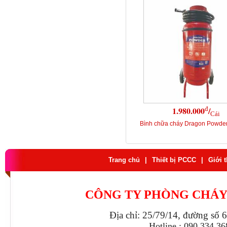
đ
1.980.000
/
Cái
Bình chữa cháy Dragon Powde
Trang chủ
|
Thiết bị PCCC
|
Giới 
CÔNG TY PHÒNG CHÁY
Địa chỉ: 25/79/14, đường số 
Hotline : 090.334.3