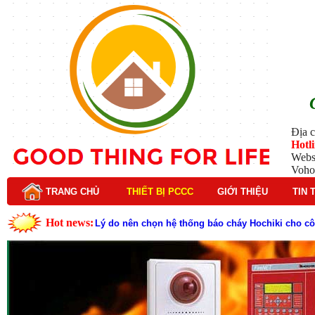
Địa c
Hotl
Webs
Voho
TRANG CHỦ
THIẾT BỊ PCCC
GIỚI THIỆU
TIN 
Hot news:
Lý do nên chọn hệ thống báo cháy Hochiki cho cô
Cách kiểm tra và bảo trì hệ thống báo cháy Hochik
Cấu tạo và nguyên lý hoạt động của báo cháy Hor
Tìm hiểu chi tiết về hệ thống báo cháy Horing hiệ
Các loại thang dây thoát hiểm phổ biến trên thị t
Thang dây thoát hiểm có tác dụng gì trong tình h
Cấu tạo đầu phun chữa cháy trong hệ thống sprin
Kim thu sét là gì? Cấu tạo, nguyên lý hoạt động v
Đầu phun chữa cháy là gì và nguyên lý hoạt động c