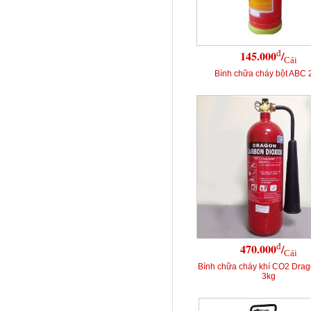
đ
145.000
/
Cái
Bình chữa cháy bột ABC 
đ
470.000
/
Cái
Bình chữa cháy khí CO2 Dra
3kg