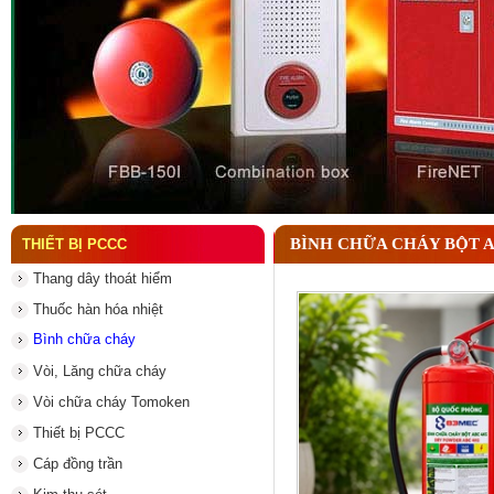
Đầu phun chữa cháy là gì ? Tìm hiểu chi tiết từ A-
BÌNH CHỮA CHÁY BỘT 
THIẾT BỊ PCCC
Thang dây thoát hiểm
Thuốc hàn hóa nhiệt
Bình chữa cháy
Vòi, Lăng chữa cháy
Vòi chữa cháy Tomoken
Thiết bị PCCC
Cáp đồng trần