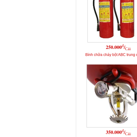
đ
250.000
/
Cái
Bình chữa cháy bột ABC trung 
đ
350.000
/
Cái