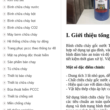
Kim thu sét
Bình chữa cháy nước
Bình chữa cháy bột
Bình chữa cháy bọt
Bình chữa cháy CO2
I. Giới thiệu tổn
Máy bơm chữa cháy
Hệ thống chữa cháy tự động
Bình chữa cháy gốc nước To
Trang phục pccc theo thông tư 48
hợp sử dụng tại gia đình, 
bình đảm bảo an toàn và độ 
Mặt nạ phòng độc thoát hiểm
tiết kiệm thời gian xử lý. V
Sản phẩm bán chạy
Một số đặc điểm chính:
Tủ chữa cháy
- Dung tích 3 lít nhỏ gọn, d
Thiết bị báo cháy
- Chất chữa cháy gốc nước a
Thiết bị chữa cháy
- Hiệu quả cao với đám cháy
- Vật liệu thép chịu áp lực 
Búa thoát hiểm PCCC
Thiết bị chống sét
Sử dụng bình chữa cháy Tom
các tiêu chuẩn an toàn qu
Mền chống cháy
dụng và tình trạng bình thư