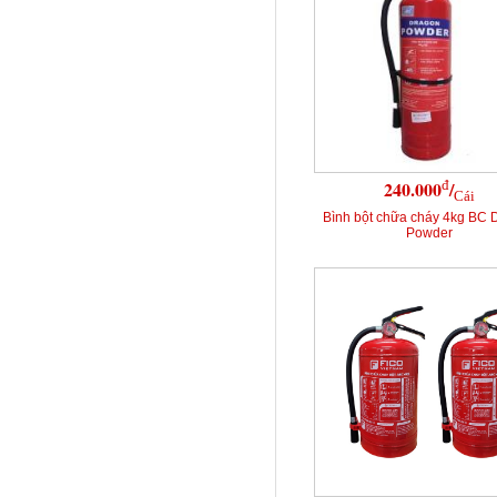
đ
240.000
/
Cái
Bình bột chữa cháy 4kg BC 
Powder