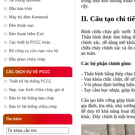
trong mọi tình huống khẩn 
Hệ thống sprinkler
cậy.
Đầu báo khói
II. Cấu tạo chi t
Máy bộ đàm Kenwood
Đèn thoát nạn
Bình chữa cháy gốc nước To
Đèn thoát hiểm Exit
Thân bình được làm bằng th
chính xác, dễ dàng mở khóa
Các thiết bị PCCC khác
chữa cháy chính xác và ổn đ
Bộ công cụ cứu nạn cứu hộ
an toàn.
Đầu phun chữa cháy
Các bộ phận chính gồm:
CÁC DỊCH VỤ VỀ PCCC
- Thân bình bằng thép chịu 
- Van khóa chắc chắn, dễ sử
Thiết kế hệ thống PCCC
- Vòi phun định hướng hiệu 
- Tay cầm bọc nhựa, giúp th
Nạp, sạc bình chữa cháy giá rẻ
Bảo trì hệ thống báo cháy
Cấu tạo bền vững giúp bình
gia đình, tòa nhà, nhà xưởn
Bảo trì hệ thống chữa cháy
để duy trì khả năng hoạt độ
khác. Đây chính là một tro
Tìm kiếm