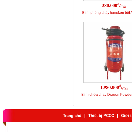
đ
380.000
/
Cái
Bình phòng cháy tomoken bột
đ
1.980.000
/
Cái
Bình chữa cháy Dragon Powde
Trang chủ
|
Thiết bị PCCC
|
Giới 