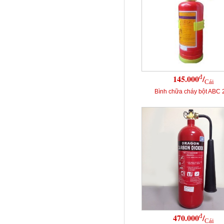
đ
145.000
/
Cái
Bình chữa cháy bột ABC 
đ
470.000
/
Cái