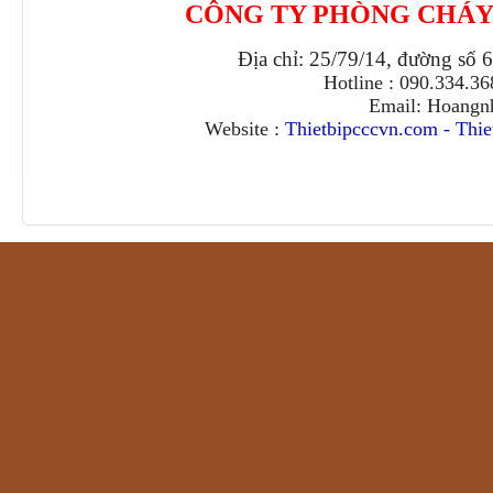
CÔNG TY PHÒNG CHÁY
Địa chỉ: 25/79/14, đường số 
Hotline : 090.334.3
Email: Hoangn
Website :
Thietbipcccvn.com
-
Thie