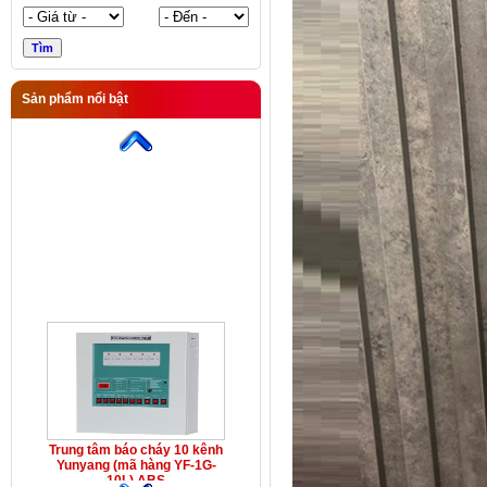
Sản phẩm nổi bật
Trung tâm báo cháy 10 kênh
Yunyang (mã hàng YF-1G-
10L) ABS
Trung tâm báo cháy 10 kênh
Yunyang (mã hàng YF-1G-
10L) ABS