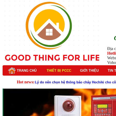
Địa c
Hotl
Webs
Voho
TRANG CHỦ
THIẾT BỊ PCCC
GIỚI THIỆU
TIN 
Hot news:
Lý do nên chọn hệ thống báo cháy Hochiki cho cô
Cách kiểm tra và bảo trì hệ thống báo cháy Hochik
Cấu tạo và nguyên lý hoạt động của báo cháy Hor
Tìm hiểu chi tiết về hệ thống báo cháy Horing hiệ
Các loại thang dây thoát hiểm phổ biến trên thị t
Thang dây thoát hiểm có tác dụng gì trong tình h
Cấu tạo đầu phun chữa cháy trong hệ thống sprin
Kim thu sét là gì? Cấu tạo, nguyên lý hoạt động v
Đầu phun chữa cháy là gì và nguyên lý hoạt động c