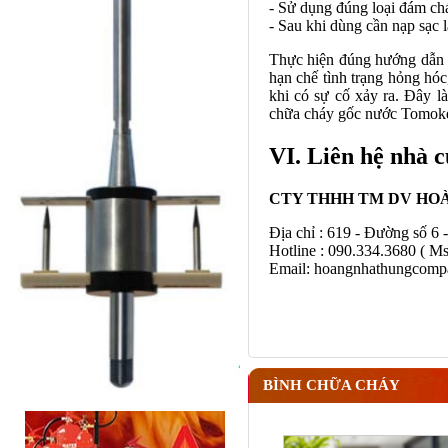
- Sử dụng đúng loại đám ch
- Sau khi dùng cần nạp sạc 
Thực hiện đúng hướng dẫn g
hạn chế tình trạng hỏng hóc
khi có sự cố xảy ra. Đây 
chữa cháy gốc nước Tomoken
VI. Liên hệ nhà c
CTY THHH TM DV HO
Địa chỉ : 619 - Đường số 6
Hotline : 090.334.3680 ( M
Email: hoangnhathungcomp
BÌNH CHỮA CHÁY