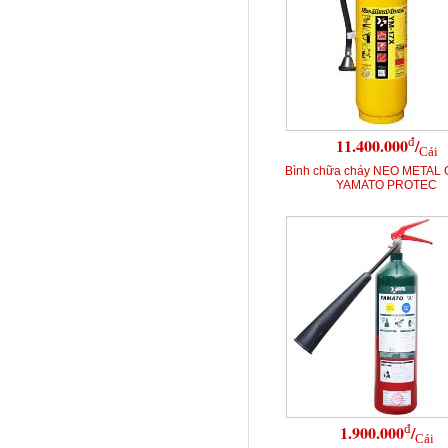
đ
11.400.000
/
Cái
Bình chữa cháy NEO METAL
YAMATO PROTEC
đ
1.900.000
/
Cái