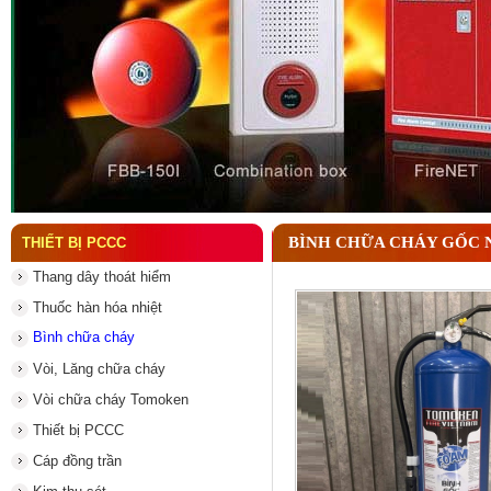
Đầu phun chữa cháy là gì ? Tìm hiểu chi tiết từ A-
BÌNH CHỮA CHÁY GỐC 
THIẾT BỊ PCCC
Thang dây thoát hiểm
Thuốc hàn hóa nhiệt
Bình chữa cháy
Vòi, Lăng chữa cháy
Vòi chữa cháy Tomoken
Thiết bị PCCC
Cáp đồng trần