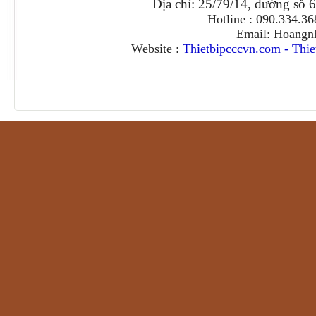
Địa chỉ: 25/79/14, đường số 
Hotline : 090.334.3
Email: Hoangn
Website :
Thietbipcccvn.com
-
Thie