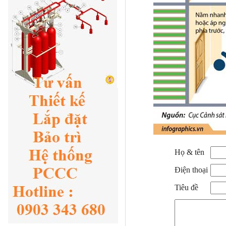
Họ & tên
Điện thoại
Tiêu đề