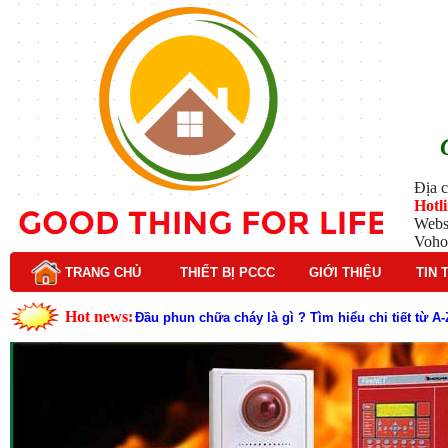
Địa c
Hotl
Webs
Voho
TRANG CHỦ
THIẾT BỊ PCCC
GIỚI THIỆU
TIN 
Hot news:
Lý do nên chọn hệ thống báo cháy Hochiki cho cô
Cách kiểm tra và bảo trì hệ thống báo cháy Hochik
Cấu tạo và nguyên lý hoạt động của báo cháy Hor
Tìm hiểu chi tiết về hệ thống báo cháy Horing hiệ
Các loại thang dây thoát hiểm phổ biến trên thị t
Thang dây thoát hiểm có tác dụng gì trong tình h
Cấu tạo đầu phun chữa cháy trong hệ thống sprin
Kim thu sét là gì? Cấu tạo, nguyên lý hoạt động v
Đầu phun chữa cháy là gì và nguyên lý hoạt động c