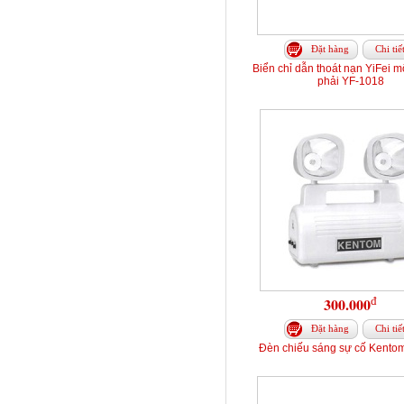
Đặt hàng
Chi tiế
Biển chỉ dẫn thoát nạn YiFei m
phải YF-1018
đ
300.000
Đặt hàng
Chi tiế
Đèn chiếu sáng sự cố Kento