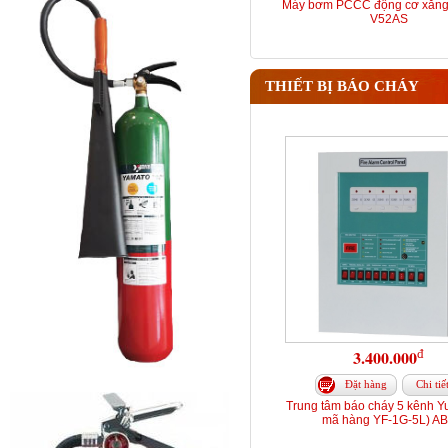
Máy bơm PCCC động cơ xăng
V52AS
THIẾT BỊ BÁO CHÁY
đ
3.400.000
Đặt hàng
Chi tiế
Trung tâm báo cháy 5 kênh Y
mã hàng YF-1G-5L) A