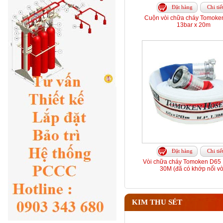
Đặt hàng
Chi tiế
Cuộn vòi chữa cháy Tomoke
13bar x 20m
Đặt hàng
Chi tiế
Vòi chữa cháy Tomoken D65 
30M (đã có khớp nối vò
KIM THU SÉT