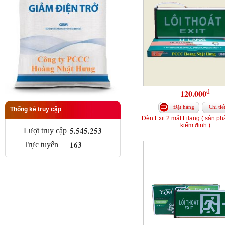
đ
120.000
Đặt hàng
Chi tiế
Thống kê truy cập
Đèn Exit 2 mặt Lilang ( sản p
kiểm định )
5.545.253
Lượt truy cập
163
Trực tuyến