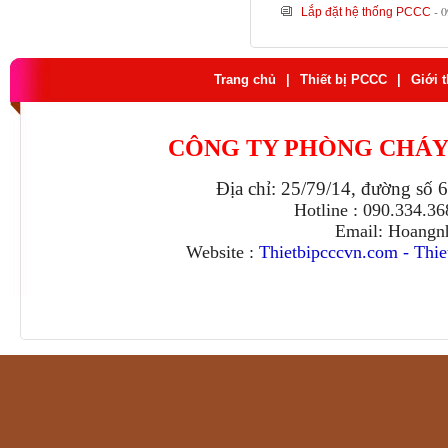
- 
Lắp đặt hệ thống PCCC
Trang chủ
|
Thiết bị PCCC
|
Giới 
CÔNG TY PHÒNG CHÁY
Địa chỉ: 25/79/14, đường số 
Hotline : 090.334.3
Email: Hoangn
Website :
Thietbipcccvn.com
-
Thie