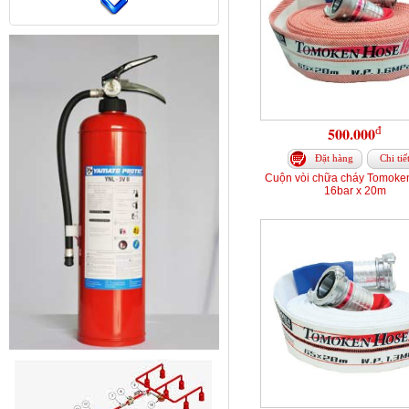
đ
500.000
Đặt hàng
Chi tiế
Cuộn vòi chữa cháy Tomoke
16bar x 20m