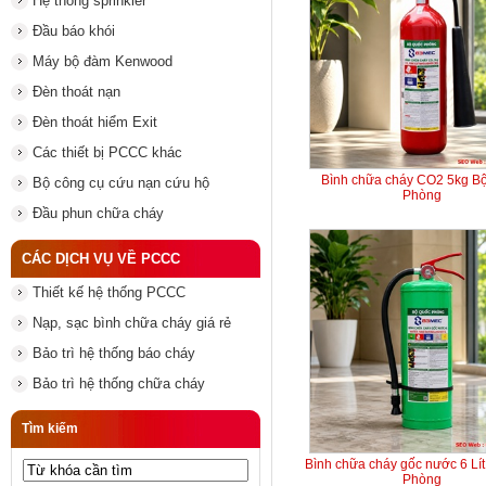
Hệ thống sprinkler
Đầu báo khói
Máy bộ đàm Kenwood
Đèn thoát nạn
Đèn thoát hiểm Exit
Các thiết bị PCCC khác
Bình chữa cháy CO2 5kg B
Bộ công cụ cứu nạn cứu hộ
Phòng
Đầu phun chữa cháy
CÁC DỊCH VỤ VỀ PCCC
Thiết kế hệ thống PCCC
Nạp, sạc bình chữa cháy giá rẻ
Bảo trì hệ thống báo cháy
Bảo trì hệ thống chữa cháy
Tìm kiếm
Bình chữa cháy gốc nước 6 Lí
Phòng