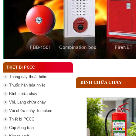
Đầu phun chữa cháy là gì ? Tìm hiểu chi tiết từ A-
THIẾT BỊ PCCC
Thang dây thoát hiểm
BÌNH CHỮA CHÁY
Thuốc hàn hóa nhiệt
Bình chữa cháy
Vòi, Lăng chữa cháy
Vòi chữa cháy Tomoken
Thiết bị PCCC
Cáp đồng trần