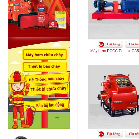
Đặt hàng
Chi tiế
Máy bơm PCCC Pentax CA5
Đặt hàng
Chi tiế