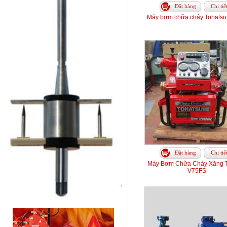
Đặt hàng
Chi tiế
Máy bơm chữa cháy Tohats
Đặt hàng
Chi tiế
Máy Bơm Chữa Cháy Xăng T
V75FS