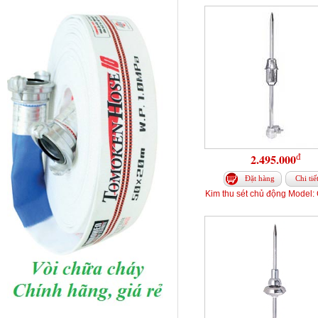
đ
2.495.000
Đặt hàng
Chi tiế
Kim thu sét chủ động Model: