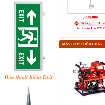
đ
3.638.000
Đặt hàng
Chi tiế
Kim thu sét Liva BX12
MÁY BƠM CHỮA CHÁY