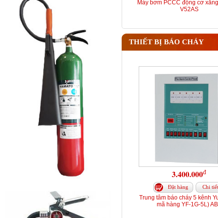
Máy bơm PCCC động cơ xăng
V52AS
THIẾT BỊ BÁO CHÁY
đ
3.400.000
Đặt hàng
Chi tiế
Trung tâm báo cháy 5 kênh Y
mã hàng YF-1G-5L) A