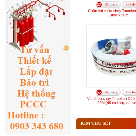
Đặt hàng
Chi tiế
Cuộn vòi chữa cháy Tomoke
13bar x 20m
Đặt hàng
Chi tiế
Vòi chữa cháy Tomoken D65 
30M (đã có khớp nối vò
KIM THU SÉT