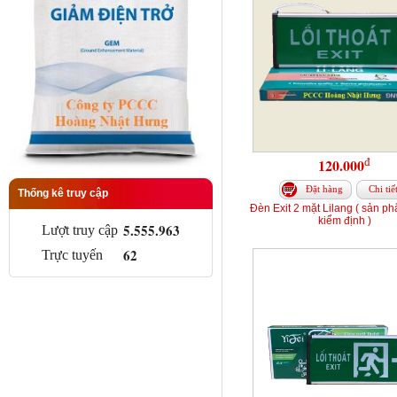
đ
120.000
Đặt hàng
Chi tiế
Thống kê truy cập
Đèn Exit 2 mặt Lilang ( sản p
kiểm định )
5.555.963
Lượt truy cập
62
Trực tuyến