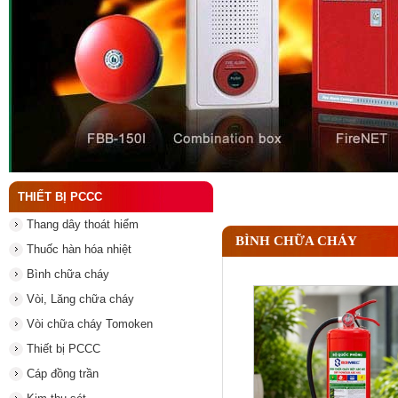
Đầu phun chữa cháy là gì ? Tìm hiểu chi tiết từ A-
THIẾT BỊ PCCC
Thang dây thoát hiểm
BÌNH CHỮA CHÁY
Thuốc hàn hóa nhiệt
Bình chữa cháy
Vòi, Lăng chữa cháy
Vòi chữa cháy Tomoken
Thiết bị PCCC
Cáp đồng trần