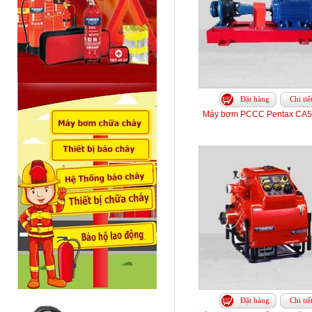
Đặt hàng
Chi tiế
Máy bơm PCCC Pentax CA5
Đặt hàng
Chi tiế