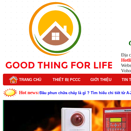
Địa c
Hotl
Webs
Voho
TRANG CHỦ
THIẾT BỊ PCCC
GIỚI THIỆU
TIN 
Hot news:
Lý do nên chọn hệ thống báo cháy Hochiki cho cô
Cách kiểm tra và bảo trì hệ thống báo cháy Hochik
Cấu tạo và nguyên lý hoạt động của báo cháy Hor
Tìm hiểu chi tiết về hệ thống báo cháy Horing hiệ
Các loại thang dây thoát hiểm phổ biến trên thị t
Thang dây thoát hiểm có tác dụng gì trong tình h
Cấu tạo đầu phun chữa cháy trong hệ thống sprin
Kim thu sét là gì? Cấu tạo, nguyên lý hoạt động v
Đầu phun chữa cháy là gì và nguyên lý hoạt động c