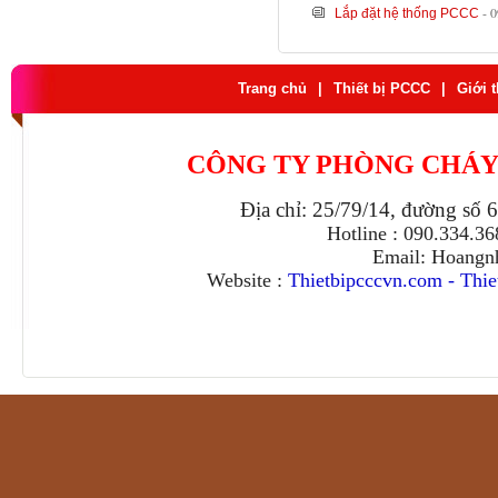
- 
Lắp đặt hệ thống PCCC
Trang chủ
|
Thiết bị PCCC
|
Giới 
CÔNG TY PHÒNG CHÁY
Địa chỉ: 25/79/14, đường số 
Hotline : 090.334.3
Email: Hoangn
Website :
Thietbipcccvn.com
-
Thie