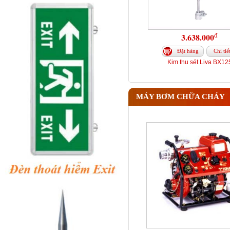
đ
3.638.000
Đặt hàng
Chi tiế
Kim thu sét Liva BX12
MÁY BƠM CHỮA CHÁY