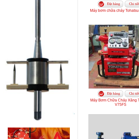
Đặt hàng
Chi tiế
Máy bơm chữa cháy Tohats
Đặt hàng
Chi tiế
Máy Bơm Chữa Cháy Xăng T
V75FS