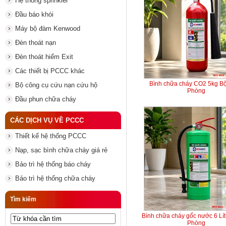
Hệ thống sprinkler
Đầu báo khói
Máy bộ đàm Kenwood
Đèn thoát nạn
Đèn thoát hiểm Exit
Các thiết bị PCCC khác
Bình chữa cháy CO2 5kg B
Bộ công cụ cứu nạn cứu hộ
Phòng
Đầu phun chữa cháy
CÁC DỊCH VỤ VỀ PCCC
Thiết kế hệ thống PCCC
Nạp, sạc bình chữa cháy giá rẻ
Bảo trì hệ thống báo cháy
Bảo trì hệ thống chữa cháy
Tìm kiếm
Bình chữa cháy gốc nước 6 Lí
Phòng