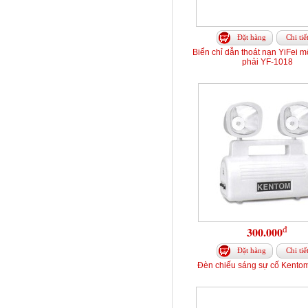
Đặt hàng
Chi tiế
Biển chỉ dẫn thoát nạn YiFei m
phải YF-1018
đ
300.000
Đặt hàng
Chi tiế
Đèn chiếu sáng sự cố Kento