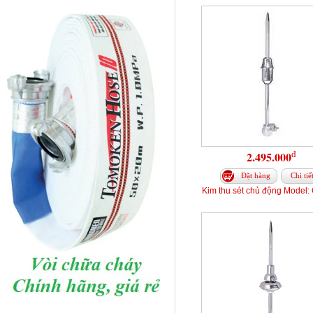
đ
2.495.000
Đặt hàng
Chi tiế
Kim thu sét chủ động Model: