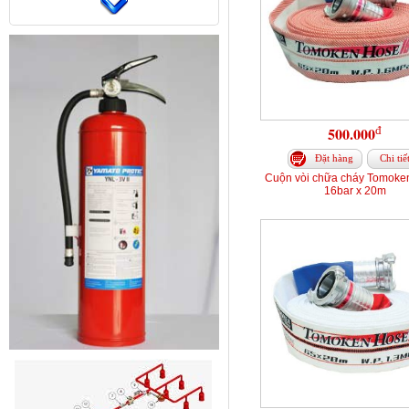
đ
500.000
Đặt hàng
Chi tiế
Cuộn vòi chữa cháy Tomoke
16bar x 20m