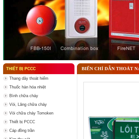
Đầu phun chữa cháy là gì và nguyên lý hoạt động c
BIỂN CHỈ DẪN THOÁT NẠ
THIẾT BỊ PCCC
Thang dây thoát hiểm
Thuốc hàn hóa nhiệt
Bình chữa cháy
Vòi, Lăng chữa cháy
Vòi chữa cháy Tomoken
Thiết bị PCCC
Cáp đồng trần