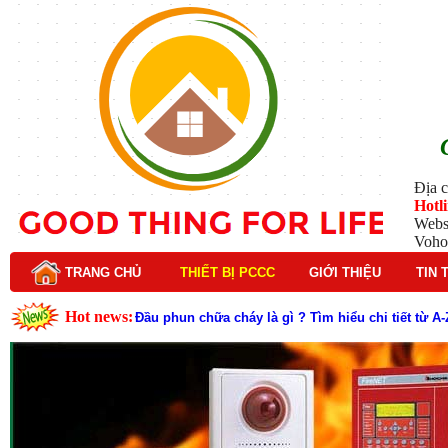
Địa c
Hotl
Webs
Voho
TRANG CHỦ
THIẾT BỊ PCCC
GIỚI THIỆU
TIN 
Hot news:
Đầu phun chữa cháy là gì ? Tìm hiểu chi tiết từ A-
Lý do nên chọn hệ thống báo cháy Hochiki cho cô
Cách kiểm tra và bảo trì hệ thống báo cháy Hochik
Cấu tạo và nguyên lý hoạt động của báo cháy Hor
Tìm hiểu chi tiết về hệ thống báo cháy Horing hiệ
Các loại thang dây thoát hiểm phổ biến trên thị t
Thang dây thoát hiểm có tác dụng gì trong tình h
Cấu tạo đầu phun chữa cháy trong hệ thống sprin
Kim thu sét là gì? Cấu tạo, nguyên lý hoạt động v