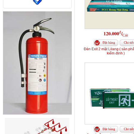
đ
120.000
/
Cái
Đặt hàng
Chi tiết
Đèn Exit 2 mặt Lilang ( sản p
kiểm định )
Đặt hàng
Chi tiết