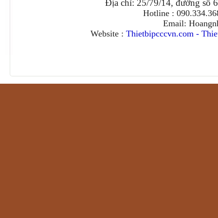
Địa chỉ: 25/79/14, đường số 
Hotline : 090.334.3
Email: Hoangn
Website :
Thietbipcccvn.com
-
Thie