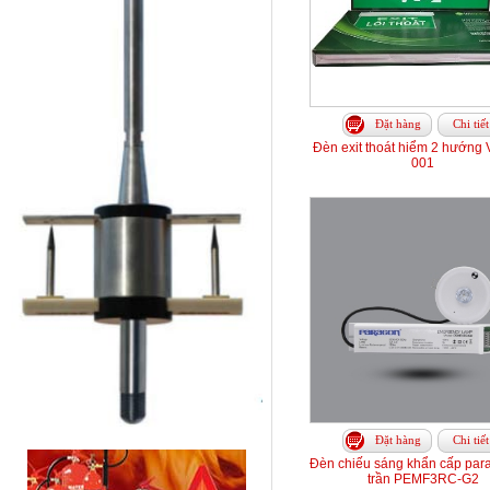
Đặt hàng
Chi tiết
Đèn exit thoát hiểm 2 hướng 
001
Đặt hàng
Chi tiết
Đèn chiếu sáng khẩn cấp par
trần PEMF3RC-G2