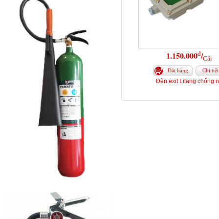
đ
1.150.000
/
Cái
Đặt hàng
Chi tiết
Đèn exit Lilang chống 