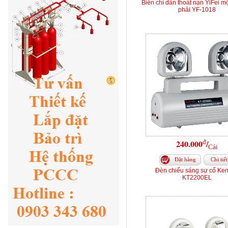
Biển chỉ dẫn thoát nạn YiFei mộ
phải YF-1018
đ
240.000
/
Cái
Đặt hàng
Chi tiết
Đèn chiếu sáng sự cố Ke
KT2200EL