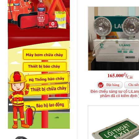
đ
165.000
/
Cái
Đặt hàng
Chi tiết
Đèn chiếu sáng sự cố LiLang
phẩm đã có kiểm định 