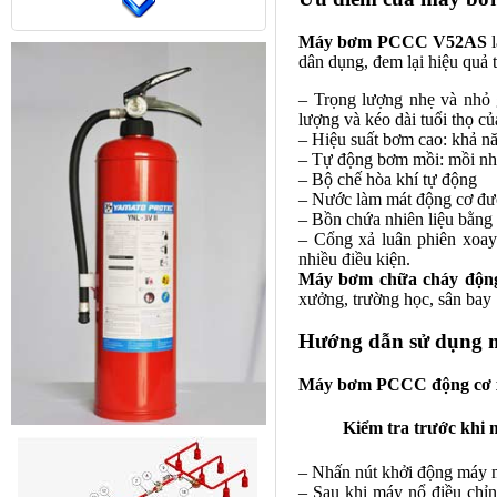
Máy bơm PCCC V52AS
l
dân dụng, đem lại hiệu quả t
– Trọng lượng nhẹ và nhỏ
lượng và kéo dài tuổi thọ c
– Hiệu suất bơm cao: khả n
– Tự động bơm mồi: mồi nha
– Bộ chế hòa khí tự động
– Nước làm mát động cơ được
– Bồn chứa nhiên liệu bằng t
– Cổng xả luân phiên xoay
nhiều điều kiện.
Máy bơm chữa cháy động
xưởng, trường học, sân bay
Hướng dẫn sử dụng 
Máy bơm PCCC động cơ 
Kiểm tra trước khi 
– Nhấn nút khởi động máy n
– Sau khi máy nổ điều chỉn