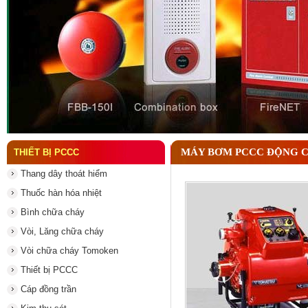
Đầu phun chữa cháy là gì và nguyên lý hoạt động c
MÁY BƠM PCCC ĐỘNG C
THIẾT BỊ PCCC
Thang dây thoát hiểm
Thuốc hàn hóa nhiệt
Bình chữa cháy
Vòi, Lăng chữa cháy
Vòi chữa cháy Tomoken
Thiết bị PCCC
Cáp đồng trần