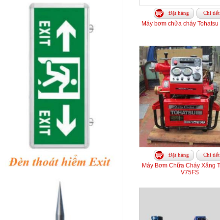
Đặt hàng
Chi tiết
Máy bơm chữa cháy Tohatsu
Đặt hàng
Chi tiết
Máy Bơm Chữa Cháy Xăng T
V75FS