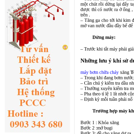
một chút rồi dừng lại đẩy 
được thì có nước ra ở ống ,
trên .
– Tăng ga cho tới khi kim đ
mở van nước đầu đầy bể để 
Dừng máy:
– Trước khi tắt máy phải giảm
Những lưu ý khi sử 
máy bơm chữa cháy
xăng
T
– Trong khi đang bơm nước
– Cần chú ý kiểm tra dầu n
– Thường xuyên kiểm tra mự
– Pha theo tỉ lệ 1 lít nhớt c
– Định kỳ mỗi tuần phải nổ 
Trường hợp máy khôn
Bước 1 : Khóa xăng
Bước 2 :mở bugi
Bước 3: đề cho xăng dư ra