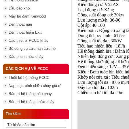
Hệ thống sprinkler
Kiêu động cơ: V52AS
Đầu báo khói
Loại động cơ: Xăng
Công suất động cơ: 30kw
Máy bộ đàm Kenwood
Lưu lượng m3/h: 36-90
Đèn thoát nạn
Cột áp: 40-100
Kiểu bơm : Động cơ xăng l
Đèn thoát hiểm Exit
Dung tích xy lanh : 617cc
Các thiết bị PCCC khác
Công suất tối đa : 30kW
Tiêu hao nhiên liệu : 18l/h
Bộ công cụ cứu nạn cứu hộ
Hệ thống đánh lửa : Đánh 
Nhiên liệu động cơ : Xăng 
Đầu phun chữa cháy
Hệ thống khởi động : Khởi 
Đèn chiếu sáng : 12V – 35
CÁC DỊCH VỤ VỀ PCCC
Kiểu : Bơm tuốc bin kiểu hút
Khớp nối cửa xả : Tiêu chu
Thiết kế hệ thống PCCC
Lưu lượng tối đa : 87.6 m3/
Nạp, sạc bình chữa cháy giá rẻ
Đẩy cao tối đa : 102m
Chiều cao hút tối đa : 9m
Bảo trì hệ thống báo cháy
Bảo trì hệ thống chữa cháy
Tìm kiếm