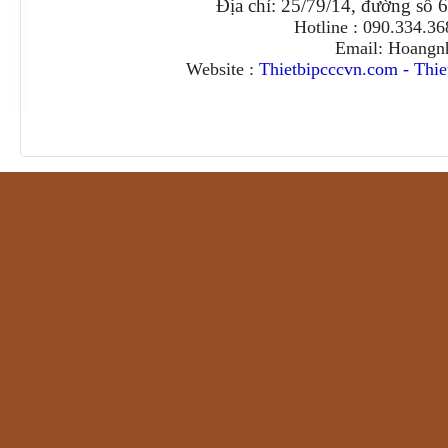
Địa chỉ: 25/79/14, đường số 
Hotline : 090.334.3
Email: Hoangn
Website :
Thietbipcccvn.com
-
Thie