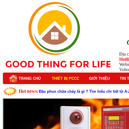
Địa c
Hotl
Webs
Voho
TRANG CHỦ
THIẾT BỊ PCCC
GIỚI THIỆU
TIN 
Hot news:
Đầu phun chữa cháy là gì ? Tìm hiểu chi tiết từ A-
Lý do nên chọn hệ thống báo cháy Hochiki cho cô
Cách kiểm tra và bảo trì hệ thống báo cháy Hochik
Cấu tạo và nguyên lý hoạt động của báo cháy Hor
Tìm hiểu chi tiết về hệ thống báo cháy Horing hiệ
Các loại thang dây thoát hiểm phổ biến trên thị t
Thang dây thoát hiểm có tác dụng gì trong tình h
Cấu tạo đầu phun chữa cháy trong hệ thống sprin
Kim thu sét là gì? Cấu tạo, nguyên lý hoạt động v