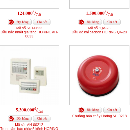
đ
đ
124.000
/
1.500.000
/
Cái
Cái
Đặt hàng
Chi tiết
Đặt hàng
Chi tiết
Mã số : AH-0633
Mã số : QA-23
Đầu báo nhiệt gia tăng HORING AH-
Đầu dò khí cacbon HORING QA-23
0633
đ
5.300.000
/
Đặt hàng
Chi tiết
Cái
Chuông báo cháy Horing AH-0218
Đặt hàng
Chi tiết
Mã số : AH-00212
Trung tâm báo cháy 5 kênh HORING