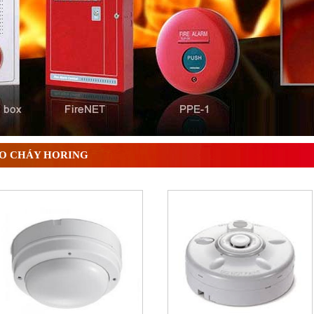
 ? Tìm hiểu chi tiết từ A-Z
O CHÁY HORING