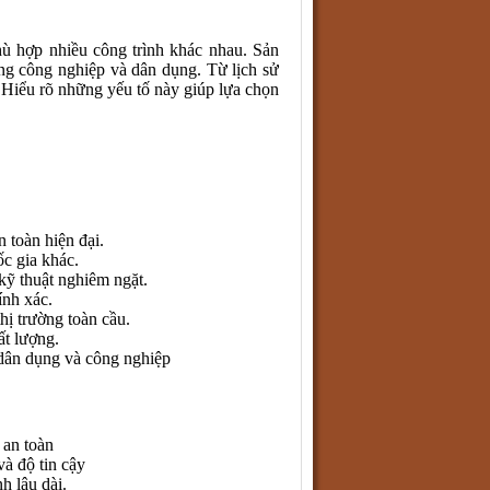
hù hợp nhiều công trình khác nhau. Sản
ng công nghiệp và dân dụng. Từ lịch sử
 Hiểu rõ những yếu tố này giúp lựa chọn
 toàn hiện đại.
c gia khác.
kỹ thuật nghiêm ngặt.
ính xác.
hị trường toàn cầu.
ất lượng.
 dân dụng và công nghiệp
 an toàn
à độ tin cậy
h lâu dài.