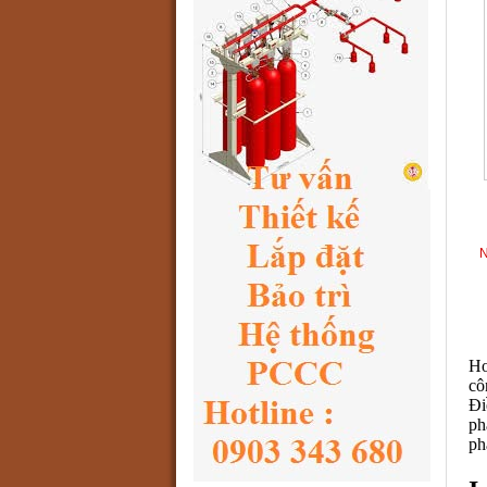
N
Ho
cô
Đi
ph
ph