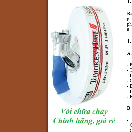
I
Bá
ph
ph
th
1
A.
-
B
- 
- 
- 
- 
- 
- 
B.
- 
- 
- 