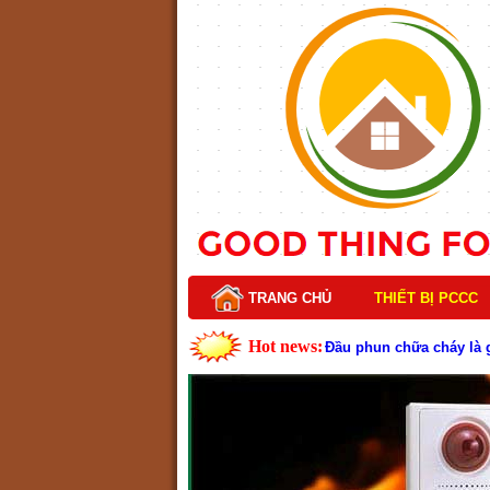
TRANG CHỦ
THIẾT BỊ PCCC
Hot news:
Lý do nên chọn hệ thốn
Cách kiểm tra và bảo tr
Cấu tạo và nguyên lý h
Tìm hiểu chi tiết về hệ
Các loại thang dây thoát
Thang dây thoát hiểm có
Cấu tạo đầu phun chữa c
Kim thu sét là gì? Cấu 
Đầu phun chữa cháy là g