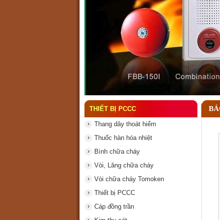
Đầu phun chữa cháy là gì
BÁ
THIẾT BỊ PCCC
Thang dây thoát hiểm
Thuốc hàn hóa nhiệt
Bình chữa cháy
Vòi, Lăng chữa cháy
Vòi chữa cháy Tomoken
Thiết bị PCCC
Cáp đồng trần