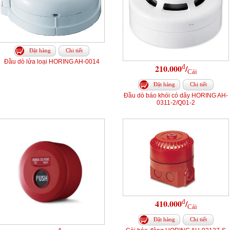
Đặt hàng
Chi tiết
Đầu dò lửa loại HORING AH-0014
đ
210.000
/
Cái
Đặt hàng
Chi tiết
Đầu dò báo khói có dây HORING AH-
0311-2/Q01-2
đ
410.000
/
Cái
Đặt hàng
Chi tiết