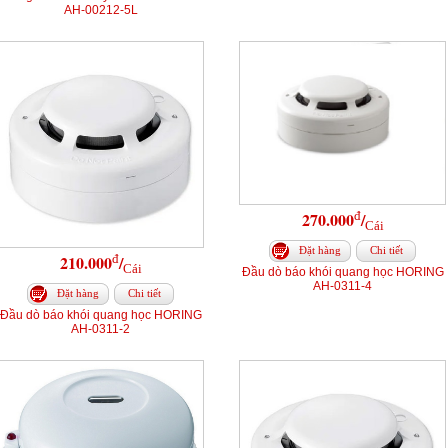
AH-00212-5L
đ
270.000
/
Cái
Đặt hàng
Chi tiết
đ
210.000
/
Cái
Đầu dò báo khói quang học HORING
AH-0311-4
Đặt hàng
Chi tiết
Đầu dò báo khói quang học HORING
AH-0311-2