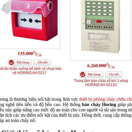
đ
135.000
/
Cái
Đặt hàng
Chi tiết
đ
6.260.000
/
Cái
út ấn khẩn vuông bể kính có chụp bảo
vệ HORING AH-0217
Đặt hàng
Chi tiết
Trung tâm báo cháy xã khí 1 vùng
HORING AH-02120
ring là thương hiệu nổi bật trong lĩnh vực
thiết bị phòng cháy chữa ch
ng nghệ tiên tiến và độ bền cao. Hệ thống
báo cháy Horing
giúp ph
ều này giúp nâng cao mức độ an toàn cho con người và tài sản trong nh
ân tích các ưu điểm nổi bật của thiết bị này. Đồng thời, cung cấp thôn
áp an toàn cháy nổ.