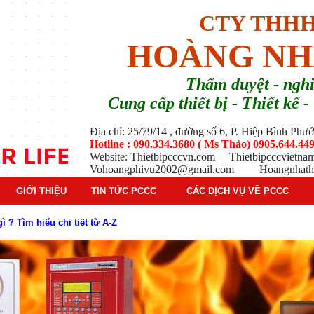
CTY THHH
HOÀNG NH
T
hẩm duyệt - ng
Cung cấp thiết bị - Thiết kế
Địa chỉ: 25/79/14 , đường số 6, P. Hiệp Bình Ph
Hotline : 090.334.3680 ( Ms Thảo) 0905.644.449
Website: Thietbipcccvn.com Thietbipcccvietn
Vohoangphivu2002@gmail.com Hoangnhathu
GIỚI THIỆU
TIN TỨC PCCC
CÁC DỊCH VỤ VỀ PCCC
g báo cháy Hochiki cho công trình
ì hệ thống báo cháy Hochiki định kỳ
oạt động của báo cháy Horing
 thống báo cháy Horing hiện nay
 hiểm phổ biến trên thị trường
 tác dụng gì trong tình huống khẩn cấp hiệu quả
háy trong hệ thống sprinkler tự động
tạo, nguyên lý hoạt động và ứng dụng thực tế
ì và nguyên lý hoạt động chi tiết