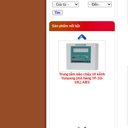
Sản phẩm nổi bật
Trung tâm báo cháy 10 kênh
Yunyang (mã hàng YF-1G-
10L) ABS