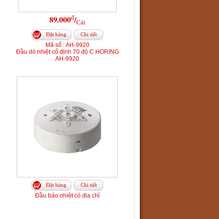
đ
89.000
/
Cái
Đặt hàng
Chi tiết
Mã số : AH-9920
Đầu dò nhiệt cố định 70 độ C HORING
AH-9920
Đặt hàng
Chi tiết
Đầu báo nhiệt có địa chỉ