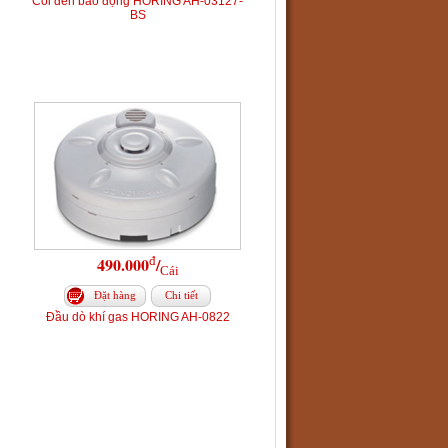
Còi đèn báo động HORING AH-03127-
BS
đ
490.000
/
Cái
Đặt hàng
Chi tiết
Đầu dò khí gas HORING AH-0822