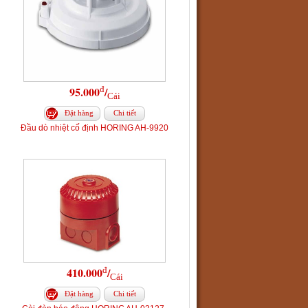
đ
95.000
/
Cái
Đặt hàng
Chi tiết
Đầu dò nhiệt cố định HORING AH-9920
đ
410.000
/
Cái
Đặt hàng
Chi tiết