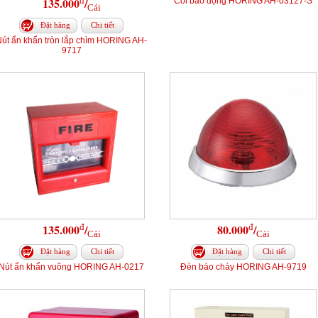
đ
135.000
/
Còi báo động HORING AH-03127-S
Cái
Đặt hàng
Chi tiết
út ẩn khẩn tròn lắp chìm HORING AH-
9717
đ
đ
135.000
/
80.000
/
Cái
Cái
Đặt hàng
Chi tiết
Đặt hàng
Chi tiết
Nút ấn khẩn vuông HORING AH-0217
Đèn báo cháy HORING AH-9719