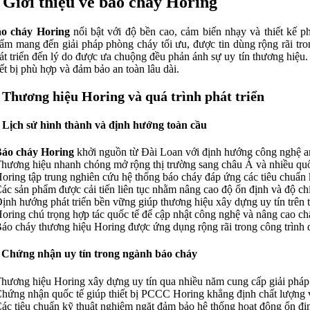
. Giới thiệu về báo cháy Horing
o cháy Horing
nổi bật với độ bền cao, cảm biến nhạy và thiết kế p
ẩm mang đến giải pháp phòng cháy tối ưu, được tin dùng rộng rãi tro
át triển đến lý do được ưa chuộng đều phản ánh sự uy tín thương hiệu.
iết bị phù hợp và đảm bảo an toàn lâu dài.
. Thương hiệu Horing và quá trình phát triển
 Lịch sử hình thành và định hướng toàn cầu
áo cháy Horing
khởi nguồn từ Đài Loan với định hướng công nghệ an
Thương hiệu nhanh chóng mở rộng thị trường sang châu Á và nhiều quố
Horing tập trung nghiên cứu hệ thống báo cháy đáp ứng các tiêu chuẩn 
Các sản phẩm được cải tiến liên tục nhằm nâng cao độ ổn định và độ ch
Định hướng phát triển bền vững giúp thương hiệu xây dựng uy tín trên t
Horing chú trọng hợp tác quốc tế để cập nhật công nghệ và nâng cao ch
Báo cháy thương hiệu Horing được ứng dụng rộng rãi trong công trình
 Chứng nhận uy tín trong ngành báo cháy
Thương hiệu Horing xây dựng uy tín qua nhiều năm cung cấp giải pháp
Chứng nhận quốc tế giúp thiết bị PCCC Horing khẳng định chất lượng v
Các tiêu chuẩn kỹ thuật nghiêm ngặt đảm bảo hệ thống hoạt động ổn địn