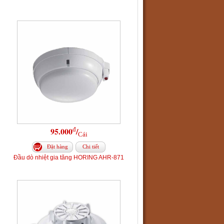
đ
95.000
/
Cái
Đặt hàng
Chi tiết
Đầu dò nhiệt gia tăng HORING AHR-871