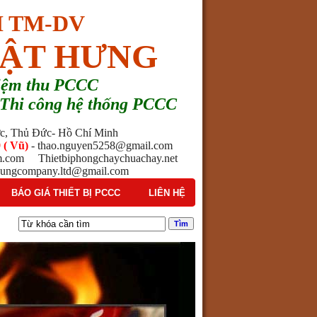
 TM-DV
ẬT HƯNG
hiệm thu PCCC
 - Thi công hệ thống PCCC
ước, Thủ Đức- Hồ Chí Minh
 ( Vũ)
- thao.nguyen5258@gmail.com
am.com Thietbiphongchaychuachay.net
ngcompany.ltd@gmail.com
BÁO GIÁ THIẾT BỊ PCCC
LIÊN HỆ