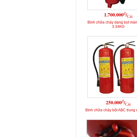
đ
1.700.000
/
Cái
Bình chữa cháy dạng bọt mà
3.34KG
đ
250.000
/
Cái
Bình chữa cháy bột ABC trung 