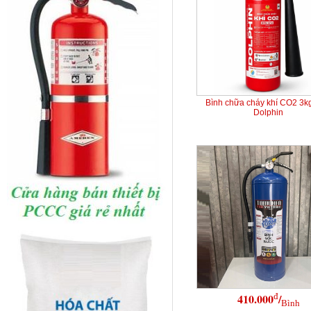
Bình chữa cháy khí CO2 3k
Dolphin
đ
410.000
/
Bình