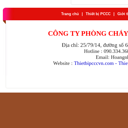
Trang chủ
|
Thiết bị PCCC
|
Giới 
CÔNG TY PHÒNG CHÁY
Địa chỉ: 25/79/14, đường số 
Hotline : 090.334.3
Email: Hoangn
Website :
Thietbipcccvn.com
-
Thie