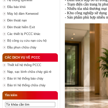
Hệ thống sprinkler
- Trạm điện cần trang bị ph
Đầu báo khói
- Nhiều tòa nhà thương mại
- Khu công nghiệp sử dụng 
Máy bộ đàm Kenwood
- Sản phẩm phù hợp nhiều m
Đèn thoát nạn
Đèn thoát hiểm Exit
Các thiết bị PCCC khác
Bộ công cụ cứu nạn cứu hộ
Đầu phun chữa cháy
CÁC DỊCH VỤ VỀ PCCC
Thiết kế hệ thống PCCC
Nạp, sạc bình chữa cháy giá rẻ
Bảo trì hệ thống báo cháy
Bảo trì hệ thống chữa cháy
Tìm kiếm