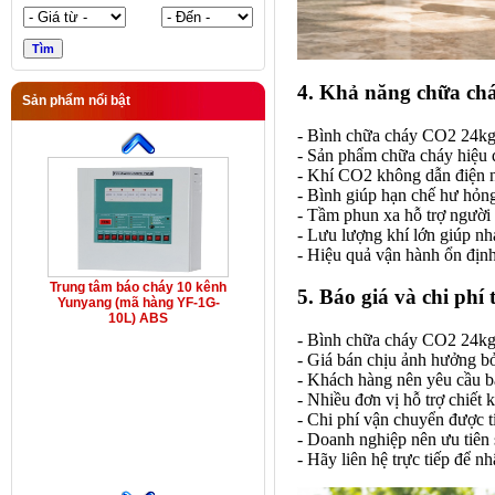
4. Khả năng chữa ch
Sản phẩm nổi bật
- Bình chữa cháy CO2 24kg 
- Sản phẩm chữa cháy hiệu q
- Khí CO2 không dẫn điện n
- Bình giúp hạn chế hư hỏng 
- Tầm phun xa hỗ trợ người 
- Lưu lượng khí lớn giúp nh
- Hiệu quả vận hành ổn định
Trung tâm báo cháy 10 kênh
5. Báo giá và chi phí
Yunyang (mã hàng YF-1G-
10L) ABS
- Bình chữa cháy CO2 24k
- Giá bán chịu ảnh hưởng bở
- Khách hàng nên yêu cầu bá
- Nhiều đơn vị hỗ trợ chiết
- Chi phí vận chuyển được t
- Doanh nghiệp nên ưu tiên
- Hãy liên hệ trực tiếp để nh