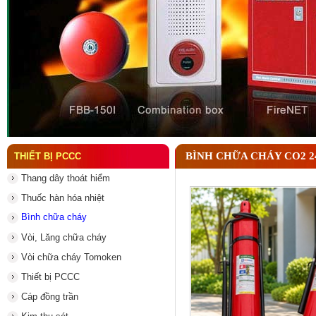
Đầu phun chữa cháy là gì ? Tìm hiểu chi tiết từ A-
BÌNH CHỮA CHÁY CO2 
THIẾT BỊ PCCC
Thang dây thoát hiểm
Thuốc hàn hóa nhiệt
Bình chữa cháy
Vòi, Lăng chữa cháy
Vòi chữa cháy Tomoken
Thiết bị PCCC
Cáp đồng trần