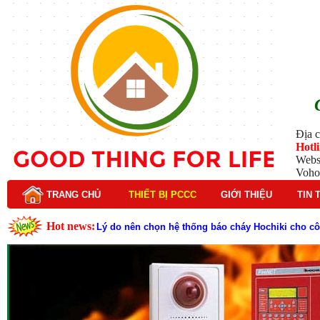
Địa c
Hotl
Webs
Voho
TRANG CHỦ
THIẾT BỊ PCCC
GIỚI THIỆU
TIN 
Hot news:
Lý do nên chọn hệ thống báo cháy Hochiki cho cô
Cách kiểm tra và bảo trì hệ thống báo cháy Hochik
Cấu tạo và nguyên lý hoạt động của báo cháy Hor
Tìm hiểu chi tiết về hệ thống báo cháy Horing hiệ
Các loại thang dây thoát hiểm phổ biến trên thị t
Thang dây thoát hiểm có tác dụng gì trong tình h
Cấu tạo đầu phun chữa cháy trong hệ thống sprin
Kim thu sét là gì? Cấu tạo, nguyên lý hoạt động v
Đầu phun chữa cháy là gì và nguyên lý hoạt động c