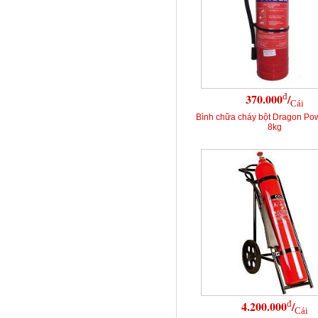
đ
370.000
/
Cái
Bình chữa cháy bột Dragon Po
8kg
đ
4.200.000
/
Cái