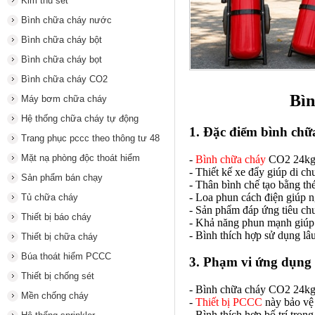
Kim thu sét
Bình chữa cháy nước
Bình chữa cháy bột
Bình chữa cháy bọt
Bình chữa cháy CO2
Bìn
Máy bơm chữa cháy
Hệ thống chữa cháy tự động
1. Đặc điểm bình ch
Trang phục pccc theo thông tư 48
Mặt nạ phòng độc thoát hiểm
-
Bình chữa cháy
CO2 24kg B
- Thiết kế xe đẩy giúp di c
Sản phẩm bán chạy
- Thân bình chế tạo bằng th
- Loa phun cách điện giúp n
Tủ chữa cháy
- Sản phẩm đáp ứng tiêu ch
Thiết bị báo cháy
- Khả năng phun mạnh giúp 
- Bình thích hợp sử dụng lâu
Thiết bị chữa cháy
Búa thoát hiểm PCCC
3. Phạm vi ứng dụng 
Thiết bị chống sét
- Bình chữa cháy CO2 24kg 
Mền chống cháy
-
Thiết bị PCCC
này bảo vệ 
- Bình thích hợp bố trí trong