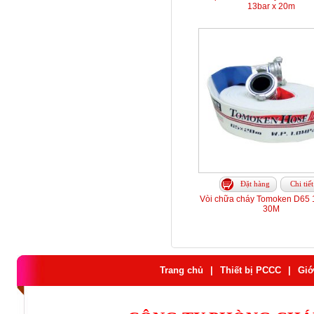
13bar x 20m
Đặt hàng
Chi tiết
Vòi chữa cháy Tomoken D65 
30M
Trang chủ
|
Thiết bị PCCC
|
Giớ