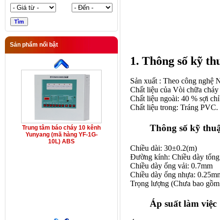
Sản phẩm nổi bật
1. Thông số kỹ t
Sản xuất : Theo công nghệ 
Chất liệu của Vòi chữa chá
Chất liệu ngoài: 40 % sợi ch
Chất liệu trong: Tráng PVC.
Thông số kỹ thu
Trung tâm báo cháy 10 kênh
Yunyang (mã hàng YF-1G-
10L) ABS
Chiều dài: 30±0.2(m)
Đường kính: Chiều dày tổng
Chiều dày ống vải: 0.7mm
Chiều dày ống nhựa: 0.25m
Trọng lượng (Chưa bao gồm 
Áp suất làm việc