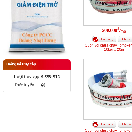
đ
500.000
/
Cái
Đặt hàng
Chi tiết
Cuộn vòi chữa cháy Tomoke
16bar x 20m
Thống kê truy cập
5.559.512
Lượt truy cập
60
Trực tuyến
Đặt hàng
Chi tiết
Cuộn vòi chữa cháy Tomoke