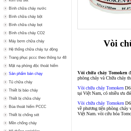
Kim thu sét
Bình chữa cháy nước
Bình chữa cháy bột
Bình chữa cháy bọt
Bình chữa cháy CO2
Vòi c
Máy bơm chữa cháy
Hệ thống chữa cháy tự động
Trang phục pccc theo thông tư 48
Mặt nạ phòng độc thoát hiểm
Vòi chữa cháy Tomoken
đ
Sản phẩm bán chạy
phòng cháy và Chữa cháy t
Tủ chữa cháy
Vòi chữa cháy Tomoken
D65
Thiết bị báo cháy
tại Việt Nam, có nhiều ưu đ
Thiết bị chữa cháy
Vòi chữa cháy Tomoken
D65
Búa thoát hiểm PCCC
về phương tiện phòng cháy
Việt Nam.
vòi cứu hỏa
Tomok
Thiết bị chống sét
Mền chống cháy