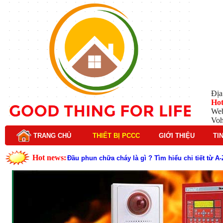
Địa
Hot
Web
Vo
TRANG CHỦ
THIẾT BỊ PCCC
GIỚI THIỆU
TI
Hot news:
Đầu phun chữa cháy là gì ? Tìm hiểu chi tiết từ A-
Lý do nên chọn hệ thống báo cháy Hochiki cho cô
Cách kiểm tra và bảo trì hệ thống báo cháy Hochik
Cấu tạo và nguyên lý hoạt động của báo cháy Hor
Tìm hiểu chi tiết về hệ thống báo cháy Horing hiệ
Các loại thang dây thoát hiểm phổ biến trên thị t
Thang dây thoát hiểm có tác dụng gì trong tình h
Cấu tạo đầu phun chữa cháy trong hệ thống sprin
Kim thu sét là gì? Cấu tạo, nguyên lý hoạt động v