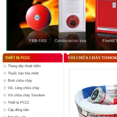
Đầu phun chữa cháy là gì và nguyên lý hoạt động c
VÒI CHỮA CHÁY TOMOKEN
THIẾT BỊ PCCC
Thang dây thoát hiểm
Thuốc hàn hóa nhiệt
Bình chữa cháy
Vòi, Lăng chữa cháy
Vòi chữa cháy Tomoken
Thiết bị PCCC
Cáp đồng trần