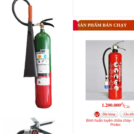
SẢN PHẨM BÁN CHẠY
đ
1.200.000
/
Cái
Đặt hàng
Chi tiết
Bình huấn luyện chữa cháy-
Protec