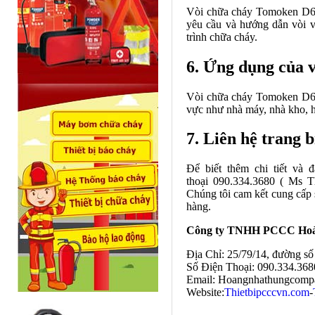
Vòi chữa cháy Tomoken D65 
yêu cầu và hướng dẫn vòi v
trình chữa cháy.
6. Ứng dụng của 
Vòi chữa cháy Tomoken D65 
vực như nhà máy, nhà kho, h
7. Liên hệ trang bị
Để biết thêm chi tiết và 
thoại 090.334.3680 ( Ms 
Chúng tôi cam kết cung cấp 
hàng.
Công ty TNHH PCCC Hoà
Địa Chỉ: 25/79/14, đường s
Số Điện Thoại: 090.334.368
Email: Hoangnhathungcomp
Website:
Thietbipcccvn.com
-