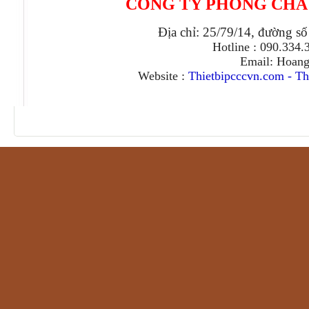
CÔNG TY PHÒNG CHÁ
Địa chỉ: 25/79/14, đường s
Hotline : 090.334
Email: Hoan
Website :
Thietbipcccvn.com
-
Th