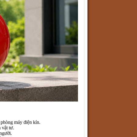
i phòng máy điện kín.
vật tư.
 người.