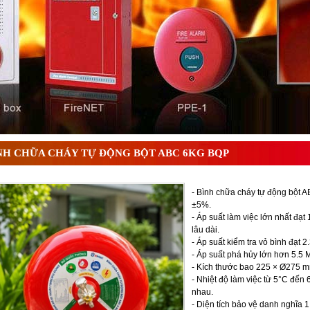
 ? Tìm hiểu chi tiết từ A-Z
NH CHỮA CHÁY TỰ ĐỘNG BỘT ABC 6KG BQP
- Bình chữa cháy tự động bột 
±5%.
- Áp suất làm việc lớn nhất đạ
lâu dài.
- Áp suất kiểm tra vỏ bình đạt
- Áp suất phá hủy lớn hơn 5.5 
- Kích thước bao 225 × Ø275 mm 
- Nhiệt độ làm việc từ 5°C đến
nhau.
- Diện tích bảo vệ danh nghĩa 