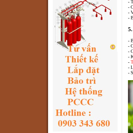
- 
- 
- 
- 
5
- 
- 
- 
- 
-
T
- 
- 