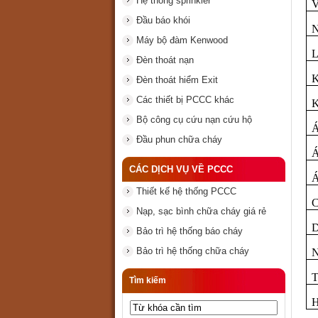
Hệ thống sprinkler
V
Đầu báo khói
N
Máy bộ đàm Kenwood
L
Đèn thoát nạn
K
Đèn thoát hiểm Exit
Các thiết bị PCCC khác
K
Bộ công cụ cứu nạn cứu hộ
Á
Đầu phun chữa cháy
Á
CÁC DỊCH VỤ VỀ PCCC
Á
Thiết kế hệ thống PCCC
C
Nạp, sạc bình chữa cháy giá rẻ
D
Bảo trì hệ thống báo cháy
Bảo trì hệ thống chữa cháy
N
T
Tìm kiếm
H