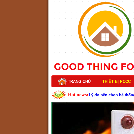
TRANG CHỦ
THIẾT BỊ PCCC
Hot news:
Lý do nên chọn hệ thốn
Cách kiểm tra và bảo tr
Cấu tạo và nguyên lý h
Tìm hiểu chi tiết về hệ
Các loại thang dây thoát
Thang dây thoát hiểm có
Cấu tạo đầu phun chữa c
Kim thu sét là gì? Cấu 
Đầu phun chữa cháy là g