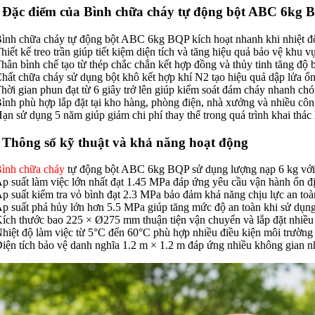
. Đặc điểm của Bình chữa cháy tự động bột ABC 6kg 
Bình chữa cháy tự động bột ABC 6kg BQP kích hoạt nhanh khi nhiệt đ
Thiết kế treo trần giúp tiết kiệm diện tích và tăng hiệu quả bảo vệ khu vự
Thân bình chế tạo từ thép chắc chắn kết hợp đồng và thủy tinh tăng độ 
Chất chữa cháy sử dụng bột khô kết hợp khí N2 tạo hiệu quả dập lửa ổn
Thời gian phun đạt từ 6 giây trở lên giúp kiểm soát đám cháy nhanh chó
Bình phù hợp lắp đặt tại kho hàng, phòng điện, nhà xưởng và nhiều côn
Hạn sử dụng 5 năm giúp giảm chi phí thay thế trong quá trình khai thác 
. Thông số kỹ thuật và khả năng hoạt động
ình chữa cháy
tự động bột ABC 6kg BQP sử dụng lượng nạp 6 kg với
Áp suất làm việc lớn nhất đạt 1.45 MPa đáp ứng yêu cầu vận hành ổn đị
Áp suất kiểm tra vỏ bình đạt 2.3 MPa bảo đảm khả năng chịu lực an toà
Áp suất phá hủy lớn hơn 5.5 MPa giúp tăng mức độ an toàn khi sử dụng
Kích thước bao 225 × Ø275 mm thuận tiện vận chuyển và lắp đặt nhiều v
Nhiệt độ làm việc từ 5°C đến 60°C phù hợp nhiều điều kiện môi trường
Diện tích bảo vệ danh nghĩa 1.2 m × 1.2 m đáp ứng nhiều không gian n