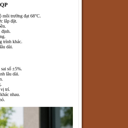
BQP
ộ môi trường đạt 68°C.
c lắp đặt.
bền.
 định.
ng.
g trình khác.
lâu dài.
 sai số ±5%.
nh lâu dài.
n.
.
ị trí.
 khác nhau.
hỏ.