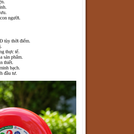
ện.
ình.
 ưu.
 con người.
 tùy thời điểm.
.
g thực tế.
ua sản phẩm.
 thiết.
 minh bạch.
h đầu tư.