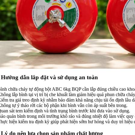
. Hướng dẫn lắp đặt và sử dụng an toàn
Bình chữa cháy tự động bột ABC 6kg BQP cần lắp đúng chiều cao kho
Không lắp bình tại vị trí bị che khuất làm giảm hiệu quả phun chữa cháy
Kiểm tra giá treo định kỳ nhằm bảo đảm khả năng chịu tải ổn định lâu d
Không tự ý tháo rời các bộ phận khi bình vẫn còn áp suất bên trong.
Quan sát tem kiểm định và tình trạng bình trước khi đưa vào sử dụng.
Bảo quản bình trong môi trường khô ráo và đúng nhiệt độ làm việc quy 
Thực hiện kiểm tra định kỳ giúp phát hiện sớm hư hỏng và duy trì hiệu 
. Lý do nên lựa chọn sản phẩm chất lượng