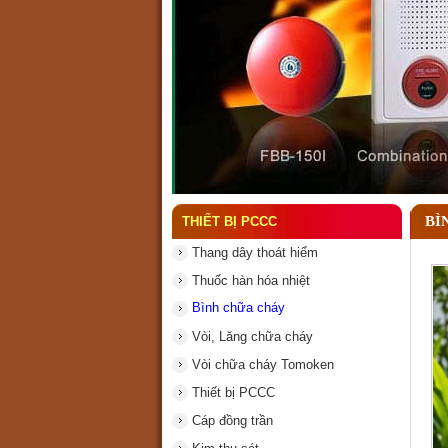
Đầu phun chữa cháy là gì
BÌ
THIẾT BỊ PCCC
Thang dây thoát hiểm
Thuốc hàn hóa nhiệt
Bình chữa cháy
Vòi, Lăng chữa cháy
Vòi chữa cháy Tomoken
Thiết bị PCCC
Cáp đồng trần