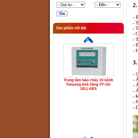
2
- 
- 
- 
Sản phẩm nổi bật
- 
- 
- 
- 
3
-
B
- 
Trung tâm báo cháy 10 kênh
Yunyang (mã hàng YF-1G-
- 
10L) ABS
- 
- 
- 
- 