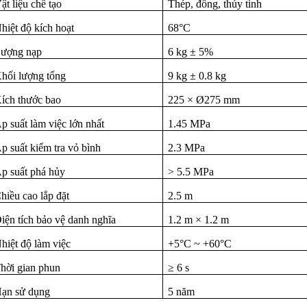
ật liệu chế tạo
Thép, đồng, thủy tinh
hiệt độ kích hoạt
68°C
ượng nạp
6 kg ± 5%
hối lượng tổng
9 kg ± 0.8 kg
ích thước bao
225 × Ø275 mm
p suất làm việc lớn nhất
1.45 MPa
p suất kiểm tra vỏ bình
2.3 MPa
p suất phá hủy
> 5.5 MPa
hiều cao lắp đặt
2.5 m
iện tích bảo vệ danh nghĩa
1.2 m × 1.2 m
hiệt độ làm việc
+5°C ~ +60°C
hời gian phun
≥ 6 s
ạn sử dụng
5 năm