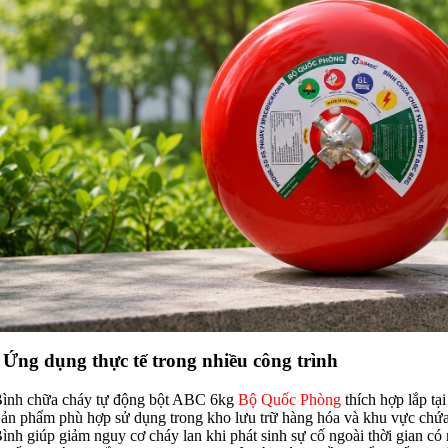
 Ứng dụng thực tế trong nhiều công trình
Bình chữa cháy tự động bột ABC 6kg
Bộ Quốc Phòng
thích hợp lắp tạ
Sản phẩm phù hợp sử dụng trong kho lưu trữ hàng hóa và khu vực chứa 
Bình giúp giảm nguy cơ cháy lan khi phát sinh sự cố ngoài thời gian có