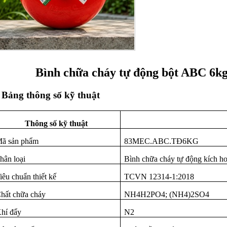
Bình chữa cháy tự động bột ABC 6k
. Bảng thông số kỹ thuật
Thông số kỹ thuật
ã sản phẩm
83MEC.ABC.TĐ6KG
hân loại
Bình chữa cháy tự động kích hoạ
iêu chuẩn thiết kế
TCVN 12314-1:2018
hất chữa cháy
NH4H2PO4; (NH4)2SO4
hí đẩy
N2