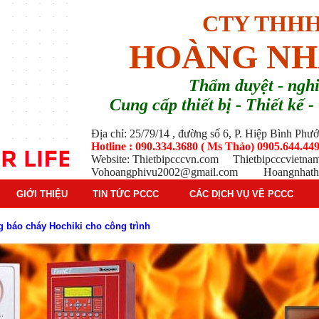
CTY THHH
HOÀNG NH
T
hẩm duyệt - ng
Cung cấp thiết bị - Thiết kế
Địa chỉ: 25/79/14 , đường số 6, P. Hiệp Bình Ph
Hotline : 090.334.3680 ( Ms Thảo) 0905.644.449
Website: Thietbipcccvn.com Thietbipcccvietn
Vohoangphivu2002@gmail.com Hoangnhathu
GIỚI THIỆU
TIN TỨC PCCC
CÁC DỊCH VỤ VỀ PCCC
g báo cháy Hochiki cho công trình
ì hệ thống báo cháy Hochiki định kỳ
oạt động của báo cháy Horing
 thống báo cháy Horing hiện nay
 hiểm phổ biến trên thị trường
 tác dụng gì trong tình huống khẩn cấp hiệu quả
háy trong hệ thống sprinkler tự động
tạo, nguyên lý hoạt động và ứng dụng thực tế
ì và nguyên lý hoạt động chi tiết