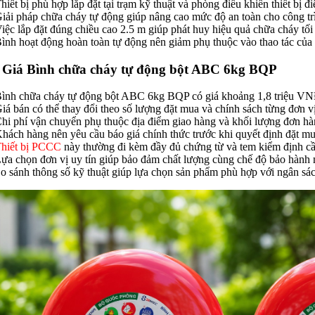
Thiết bị phù hợp lắp đặt tại trạm kỹ thuật và phòng điều khiển thiết bị đi
Giải pháp chữa cháy tự động giúp nâng cao mức độ an toàn cho công tr
Việc lắp đặt đúng chiều cao 2.5 m giúp phát huy hiệu quả chữa cháy tối
Bình hoạt động hoàn toàn tự động nên giảm phụ thuộc vào thao tác của
. Giá Bình chữa cháy tự động bột ABC 6kg BQP
Bình chữa cháy tự động bột ABC 6kg BQP có giá khoảng 1,8 triệu VNĐ
Giá bán có thể thay đổi theo số lượng đặt mua và chính sách từng đơn vị
Chi phí vận chuyển phụ thuộc địa điểm giao hàng và khối lượng đơn hàn
Khách hàng nên yêu cầu báo giá chính thức trước khi quyết định đặt m
hiết bị PCCC
này thường đi kèm đầy đủ chứng từ và tem kiểm định cần
Lựa chọn đơn vị uy tín giúp bảo đảm chất lượng cùng chế độ bảo hành
So sánh thông số kỹ thuật giúp lựa chọn sản phẩm phù hợp với ngân sác