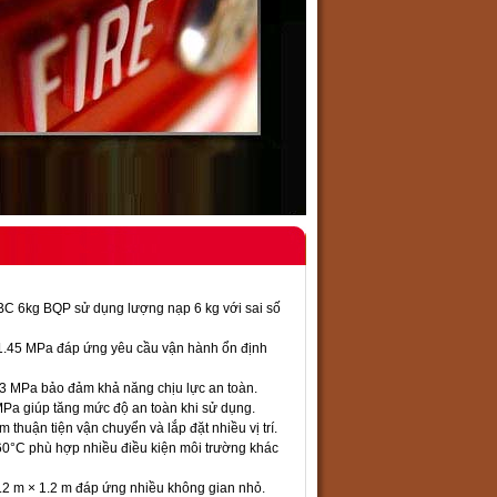
ABC 6kg BQP sử dụng lượng nạp 6 kg với sai số
t 1.45 MPa đáp ứng yêu cầu vận hành ổn định
 2.3 MPa bảo đảm khả năng chịu lực an toàn.
MPa giúp tăng mức độ an toàn khi sử dụng.
thuận tiện vận chuyển và lắp đặt nhiều vị trí.
 60°C phù hợp nhiều điều kiện môi trường khác
1.2 m × 1.2 m đáp ứng nhiều không gian nhỏ.