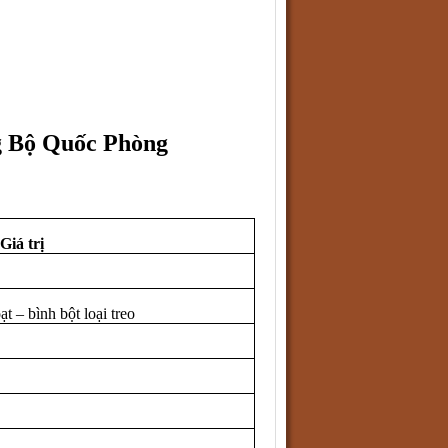
g Bộ Quốc Phòng
Giá trị
t – bình bột loại treo