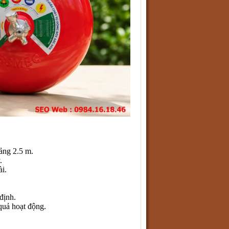
ảng 2.5 m.
.
ài.
định.
quả hoạt động.