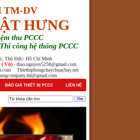
 TM-DV
ẬT HƯNG
hiệm thu PCCC
 - Thi công hệ thống PCCC
ước, Thủ Đức- Hồ Chí Minh
 ( Vũ)
- thao.nguyen5258@gmail.com
am.com Thietbiphongchaychuachay.net
ngcompany.ltd@gmail.com
BÁO GIÁ THIẾT BỊ PCCC
LIÊN HỆ