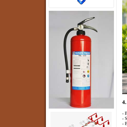
4.
- 
- 
- 