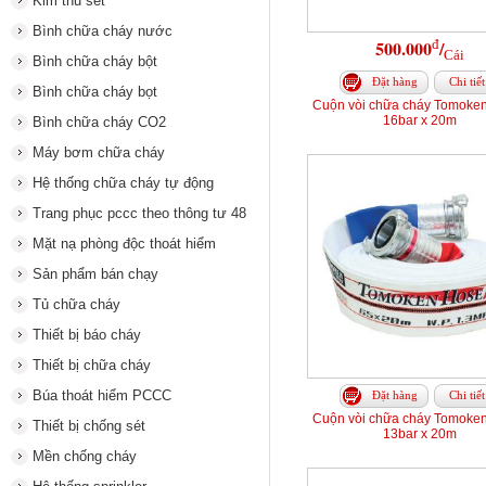
Kim thu sét
Bình chữa cháy nước
đ
500.000
/
Cái
Bình chữa cháy bột
Đặt hàng
Chi tiết
Bình chữa cháy bọt
Cuộn vòi chữa cháy Tomoke
16bar x 20m
Bình chữa cháy CO2
Máy bơm chữa cháy
Hệ thống chữa cháy tự động
Trang phục pccc theo thông tư 48
Mặt nạ phòng độc thoát hiểm
Sản phẩm bán chạy
Tủ chữa cháy
Thiết bị báo cháy
Thiết bị chữa cháy
Búa thoát hiểm PCCC
Đặt hàng
Chi tiết
Cuộn vòi chữa cháy Tomoke
Thiết bị chống sét
13bar x 20m
Mền chống cháy