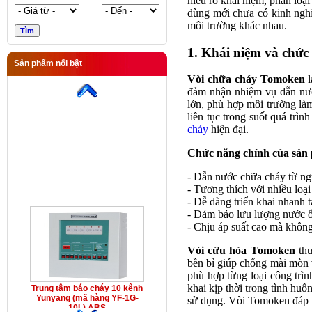
hiểu rõ khái niệm, phân loạ
dùng mới chưa có kinh ngh
môi trường khác nhau.
1. Khái niệm và chức
Sản phẩm nổi bật
Trung tâm báo cháy 10 kênh
Vòi chữa cháy Tomoken
l
Yunyang (mã hàng YF-1G-
đảm nhận nhiệm vụ dẫn nước
10L) ABS
lớn, phù hợp môi trường làm
liên tục trong suốt quá trì
cháy
hiện đại.
Chức năng chính của sản
- Dẫn nước chữa cháy từ n
- Tương thích với nhiều loại
- Dễ dàng triển khai nhanh t
- Đảm bảo lưu lượng nước ổ
- Chịu áp suất cao mà không
Vòi cứu hỏa Tomoken
thư
bền bỉ giúp chống mài mòn v
phù hợp từng loại công trì
khai kịp thời trong tình huố
Trung tâm báo cháy 10 kênh
Yunyang (mã hàng YF-1G-
sử dụng. Vòi Tomoken đáp ứ
10L) ABS