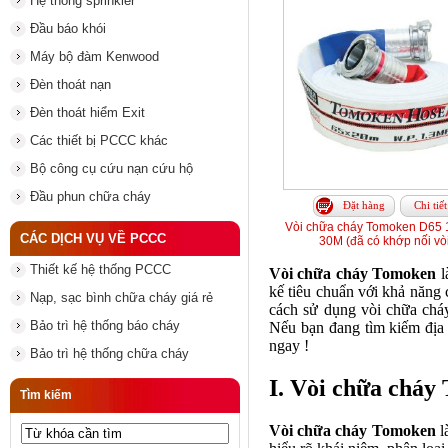
Hệ thống sprinkler
Đầu báo khói
Máy bộ đàm Kenwood
Đèn thoát nạn
Đèn thoát hiểm Exit
Các thiết bị PCCC khác
Bộ công cụ cứu nạn cứu hộ
Đầu phun chữa cháy
Đặt hàng
Chi tiết
Vòi chữa cháy Tomoken D65 
CÁC DỊCH VỤ VỀ PCCC
30M (đã có khớp nối vò
Thiết kế hệ thống PCCC
Vòi chữa cháy Tomoken
l
kế tiêu chuẩn với khả năng c
Nạp, sạc bình chữa cháy giá rẻ
cách sử dụng vòi chữa chá
Bảo trì hệ thống báo cháy
Nếu bạn đang tìm kiếm địa 
ngay !
Bảo trì hệ thống chữa cháy
I. Vòi chữa cháy
Tìm kiếm
Vòi chữa cháy Tomoken
l