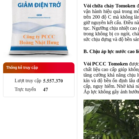
Vòi chữa cháy Tomoken
đ
vận hành hiệu quả trong môi
trên 200 độ C mà không làm 
giữ nguyên kết cấu. Điều nà
tục. Ngưỡng chịu nhiệt cao 
trong không bị co ngót, chả
sức chịu đựng và độ bền sả
B. Chịu áp lực nước cao li
Vòi PCCC Tomoken
được 
Thống kê truy cập
chất liệu cao cấp giúp khôn
tăng cường khả năng chịu l
5.557.370
kín và độ bền ổn định lâu 
Lượt truy cập
cấp, nguy hiểm. Nhờ khả nă
47
Trực tuyến
Áp lực không gây ảnh hưởng