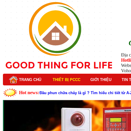
Địa c
Hotl
Webs
Voho
TRANG CHỦ
THIẾT BỊ PCCC
GIỚI THIỆU
TIN 
Hot news:
Lý do nên chọn hệ thống báo cháy Hochiki cho cô
Cách kiểm tra và bảo trì hệ thống báo cháy Hochik
Cấu tạo và nguyên lý hoạt động của báo cháy Hor
Tìm hiểu chi tiết về hệ thống báo cháy Horing hiệ
Các loại thang dây thoát hiểm phổ biến trên thị t
Thang dây thoát hiểm có tác dụng gì trong tình h
Cấu tạo đầu phun chữa cháy trong hệ thống sprin
Kim thu sét là gì? Cấu tạo, nguyên lý hoạt động v
Đầu phun chữa cháy là gì và nguyên lý hoạt động c