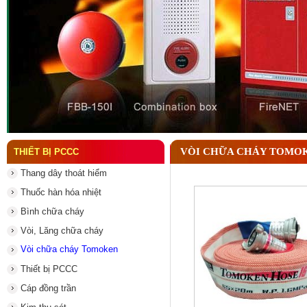
Đầu phun chữa cháy là gì ? Tìm hiểu chi tiết từ A-
VÒI CHỮA CHÁY TOMO
THIẾT BỊ PCCC
Thang dây thoát hiểm
Thuốc hàn hóa nhiệt
Bình chữa cháy
Vòi, Lăng chữa cháy
Vòi chữa cháy Tomoken
Thiết bị PCCC
Cáp đồng trần