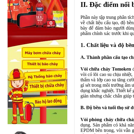
II. Đặc điểm nổi
Phần này tập trung phân tí
về chất liệu cấu tạo, độ bề
bày để đảm bảo người dùng
phẩm chính xác trước khi q
1. Chất liệu và độ bề
A. Thành phần cấu tạo ch
Vòi chữa cháy Tomoken
đ
vòi có lõi cao su chịu nhiệt
thấm và lớp cao su tăng cư
gỉ sét trong môi trường ẩm 
dụng khắc nghiệt. Thiết kế 
giản nhưng chắc chắn giúp th
B. Độ bền và tuổi thọ sử 
Vòi phòng cháy chữa ch
dụng. Sản phẩm có khả năng
EPDM bên trong, vòi vẫn gi