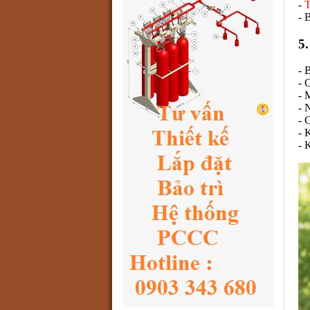
-
T
- 
5
- 
- 
- 
- 
- 
- 
- 