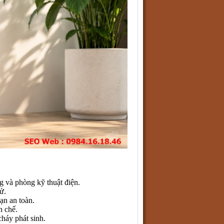
 và phòng kỹ thuật điện.
ử.
ạn an toàn.
n chế.
háy phát sinh.