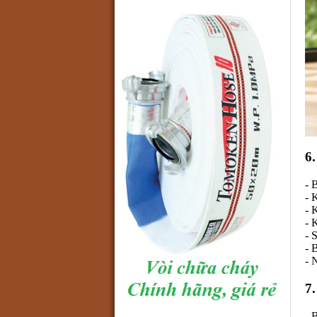
6
- 
- 
- 
- 
- 
- 
- 
7
- 