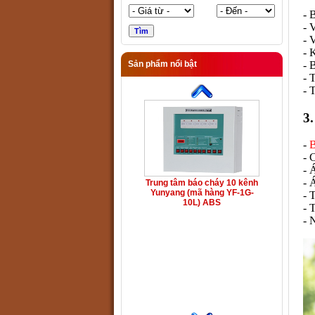
- 
- 
- 
- 
- 
Sản phẩm nổi bật
- 
- 
3.
-
B
- 
- 
- 
Trung tâm báo cháy 10 kênh
Yunyang (mã hàng YF-1G-
- 
10L) ABS
- 
- 