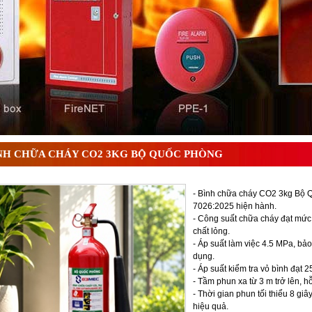
 ? Tìm hiểu chi tiết từ A-Z
NH CHỮA CHÁY CO2 3KG BỘ QUỐC PHÒNG
- Bình chữa cháy CO2 3kg Bộ Q
7026:2025 hiện hành.
- Công suất chữa cháy đạt mức
chất lỏng.
- Áp suất làm việc 4.5 MPa, bả
dụng.
- Áp suất kiểm tra vỏ bình đạt 
- Tầm phun xa từ 3 m trở lên, h
- Thời gian phun tối thiểu 8 g
hiệu quả.