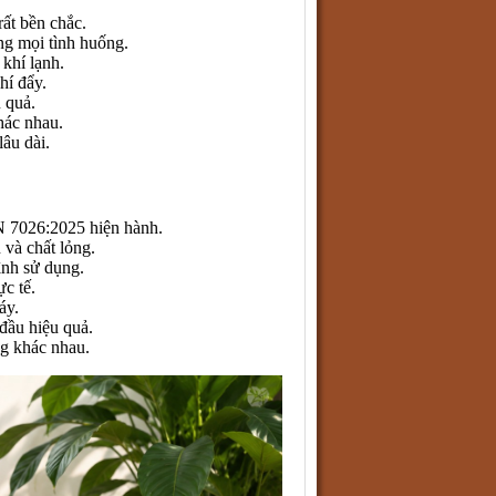
ất bền chắc.
ng mọi tình huống.
khí lạnh.
hí đẩy.
 quả.
khác nhau.
âu dài.
 7026:2025 hiện hành.
và chất lỏng.
ình sử dụng.
ực tế.
áy.
 đầu hiệu quả.
ng khác nhau.