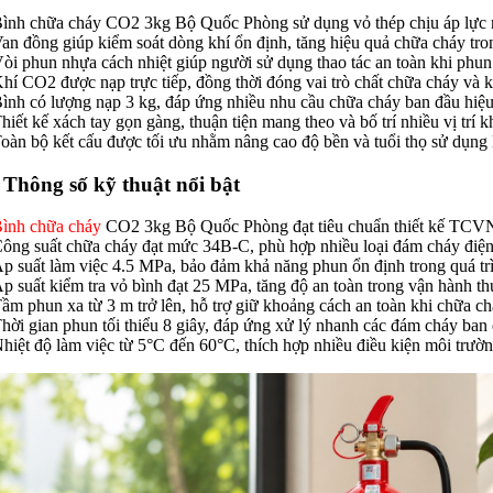
Bình chữa cháy CO2 3kg Bộ Quốc Phòng sử dụng vỏ thép chịu áp lực r
Van đồng giúp kiểm soát dòng khí ổn định, tăng hiệu quả chữa cháy tro
Vòi phun nhựa cách nhiệt giúp người sử dụng thao tác an toàn khi phun 
Khí CO2 được nạp trực tiếp, đồng thời đóng vai trò chất chữa cháy và k
Bình có lượng nạp 3 kg, đáp ứng nhiều nhu cầu chữa cháy ban đầu hiệu
Thiết kế xách tay gọn gàng, thuận tiện mang theo và bố trí nhiều vị trí 
Toàn bộ kết cấu được tối ưu nhằm nâng cao độ bền và tuổi thọ sử dụng l
 Thông số kỹ thuật nổi bật
ình chữa cháy
CO2 3kg Bộ Quốc Phòng đạt tiêu chuẩn thiết kế TCVN
Công suất chữa cháy đạt mức 34B-C, phù hợp nhiều loại đám cháy điện 
Áp suất làm việc 4.5 MPa, bảo đảm khả năng phun ổn định trong quá tr
Áp suất kiểm tra vỏ bình đạt 25 MPa, tăng độ an toàn trong vận hành th
Tầm phun xa từ 3 m trở lên, hỗ trợ giữ khoảng cách an toàn khi chữa ch
Thời gian phun tối thiểu 8 giây, đáp ứng xử lý nhanh các đám cháy ban
Nhiệt độ làm việc từ 5°C đến 60°C, thích hợp nhiều điều kiện môi trườ