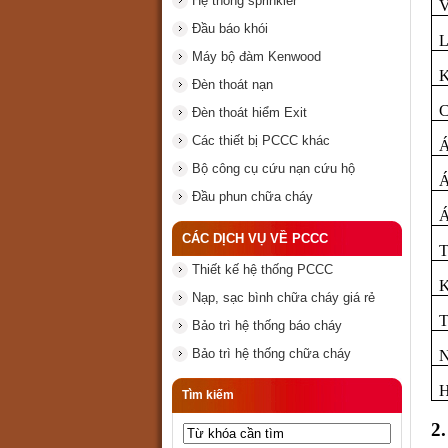
Hệ thống sprinkler
V
Đầu báo khói
L
Máy bộ đàm Kenwood
K
Đèn thoát nạn
C
Đèn thoát hiểm Exit
Các thiết bị PCCC khác
Á
Bộ công cụ cứu nạn cứu hộ
Á
Đầu phun chữa cháy
Á
CÁC DỊCH VỤ VỀ PCCC
T
Thiết kế hệ thống PCCC
K
Nạp, sạc bình chữa cháy giá rẻ
T
Bảo trì hệ thống báo cháy
Bảo trì hệ thống chữa cháy
N
H
Tìm kiếm
2