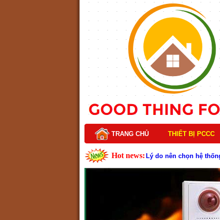
TRANG CHỦ
THIẾT BỊ PCCC
Hot news:
Lý do nên chọn hệ thốn
Cách kiểm tra và bảo tr
Cấu tạo và nguyên lý h
Tìm hiểu chi tiết về hệ
Các loại thang dây thoát
Thang dây thoát hiểm có
Cấu tạo đầu phun chữa c
Kim thu sét là gì? Cấu 
Đầu phun chữa cháy là g