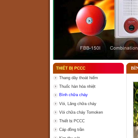
Đầu phun chữa cháy là gì
BÌ
THIẾT BỊ PCCC
Thang dây thoát hiểm
Thuốc hàn hóa nhiệt
Bình chữa cháy
Vòi, Lăng chữa cháy
Vòi chữa cháy Tomoken
Thiết bị PCCC
Cáp đồng trần