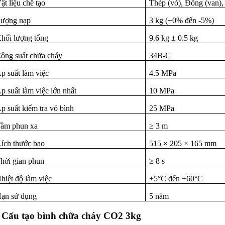
ật liệu chế tạo
Thép (vỏ), Đồng (van),
ượng nạp
3 kg (+0% đến -5%)
hối lượng tổng
9.6 kg ± 0.5 kg
ông suất chữa cháy
34B-C
p suất làm việc
4.5 MPa
p suất làm việc lớn nhất
10 MPa
p suất kiểm tra vỏ bình
25 MPa
ầm phun xa
≥ 3 m
ích thước bao
515 × 205 × 165 mm
hời gian phun
≥ 8 s
hiệt độ làm việc
+5°C đến +60°C
ạn sử dụng
5 năm
. Cấu tạo bình chữa cháy CO2 3kg