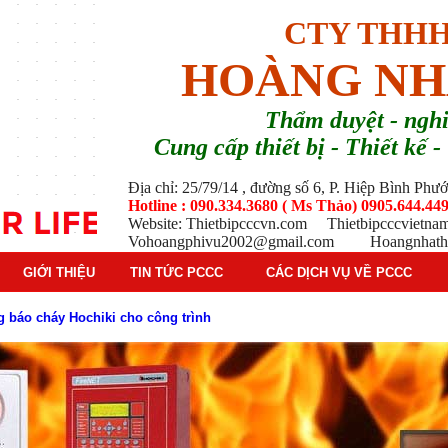
CTY THHH
HOÀNG NH
T
hẩm duyệt - ng
Cung cấp thiết bị - Thiết kế
Địa chỉ: 25/79/14 , đường số 6, P. Hiệp Bình Ph
Hotline : 090.334.3680 ( Ms Thảo) 0905.644.449
Website: Thietbipcccvn.com Thietbipcccvietn
Vohoangphivu2002@gmail.com Hoangnhathu
GIỚI THIỆU
TIN TỨC PCCC
CÁC DỊCH VỤ VỀ PCCC
g báo cháy Hochiki cho công trình
ì hệ thống báo cháy Hochiki định kỳ
oạt động của báo cháy Horing
 thống báo cháy Horing hiện nay
 hiểm phổ biến trên thị trường
 tác dụng gì trong tình huống khẩn cấp hiệu quả
háy trong hệ thống sprinkler tự động
tạo, nguyên lý hoạt động và ứng dụng thực tế
ì và nguyên lý hoạt động chi tiết