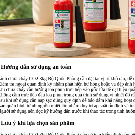
. Hướng dẫn sử dụng an toàn
Bình chữa cháy CO2 3kg Bộ Quốc Phòng cần đặt tại vị trí khô ráo, dễ q
Kiểm tra ngoại quan định kỳ nhằm phát hiện hư hỏng hoặc va đập ảnh 
Khi chữa cháy cần hướng loa phun trực tiếp vào gốc lửa để đạt hiệu quả
Không cầm trực tiếp đầu loa phun trong quá trình sử dụng vì nhiệt độ rấ
Sau khi sử dụng cần nạp sạc đúng quy định để bảo đảm khả năng hoạt đ
Bảo quản bình tránh nguồn nhiệt lớn nhằm duy trì áp suất ổn định và tuổi
Người sử dụng nên đọc kỹ hướng dẫn trước khi thao tác trong tình huố
. Lưu ý khi lựa chọn sản phẩm
Bình chữa cháy CO2 3kg Bộ Quốc Phòng nên có tem kiểm định còn hiệ