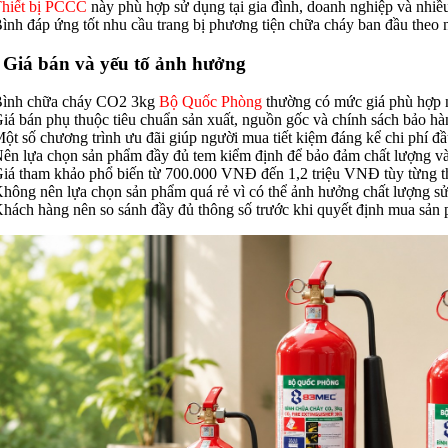
hiết bị PCCC
này phù hợp sử dụng tại gia đình, doanh nghiệp và nhiề
Bình đáp ứng tốt nhu cầu trang bị phương tiện chữa cháy ban đầu theo 
. Giá bán và yếu tố ảnh hưởng
Bình chữa cháy CO2 3kg
Bộ Quốc Phòng
thường có mức giá phù hợp 
Giá bán phụ thuộc tiêu chuẩn sản xuất, nguồn gốc và chính sách bảo hà
Một số chương trình ưu đãi giúp người mua tiết kiệm đáng kể chi phí đầ
Nên lựa chọn sản phẩm đầy đủ tem kiểm định để bảo đảm chất lượng và
Giá tham khảo phổ biến từ 700.000 VNĐ đến 1,2 triệu VNĐ tùy từng t
Không nên lựa chọn sản phẩm quá rẻ vì có thể ảnh hưởng chất lượng sử
Khách hàng nên so sánh đầy đủ thông số trước khi quyết định mua sản