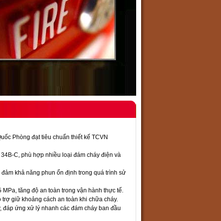
uốc Phòng đạt tiêu chuẩn thiết kế TCVN
 34B-C, phù hợp nhiều loại đám cháy điện và
o đảm khả năng phun ổn định trong quá trình sử
25 MPa, tăng độ an toàn trong vận hành thực tế.
ỗ trợ giữ khoảng cách an toàn khi chữa cháy.
iây, đáp ứng xử lý nhanh các đám cháy ban đầu