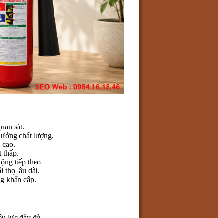
uan sát.
hưởng chất lượng.
 cao.
t thấp.
ộng tiếp theo.
 thọ lâu dài.
ng khẩn cấp.
u lực đầy đủ.