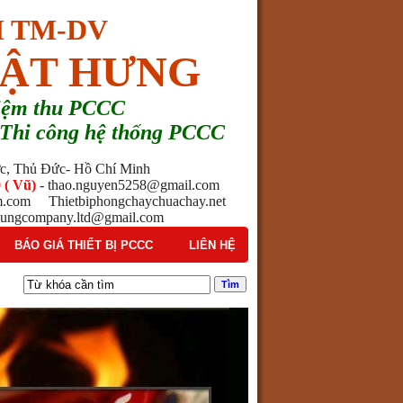
 TM-DV
ẬT HƯNG
hiệm thu PCCC
 - Thi công hệ thống PCCC
ước, Thủ Đức- Hồ Chí Minh
 ( Vũ)
- thao.nguyen5258@gmail.com
am.com Thietbiphongchaychuachay.net
ngcompany.ltd@gmail.com
BÁO GIÁ THIẾT BỊ PCCC
LIÊN HỆ