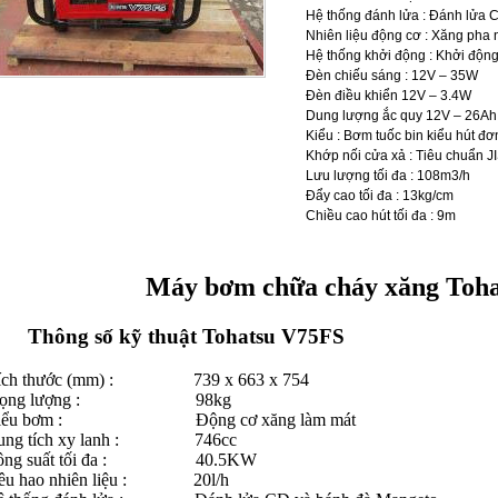
Hệ thống đánh lửa : Đánh lửa 
Nhiên liệu động cơ : Xăng pha 
Hệ thống khởi động : Khởi động
Đèn chiếu sáng : 12V – 35W
Đèn điều khiển 12V – 3.4W
Dung lượng ắc quy 12V – 26Ah
Kiểu : Bơm tuốc bin kiểu hút đơn
Khớp nối cửa xả : Tiêu chuẩn J
Lưu lượng tối đa : 108m3/h
Đẩy cao tối đa : 13kg/cm
Chiều cao hút tối đa : 9m
Máy bơm chữa cháy xăng Toh
Thông số kỹ thuật Tohatsu V75FS
ích thước (mm) : 739 x 663 x 754
rọng lượng : 98kg
iểu bơm : Động cơ xăng làm mát
ung tích xy lanh : 746cc
ông suất tối đa : 40.5KW
iêu hao nhiên liệu : 20l/h