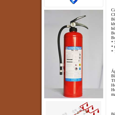
Cả
Ch
Bộ
kh
hò
Bơ
Bơ
* 
* 
* 
Áp
Bì
Th
Họ
Họ
m
Bộ