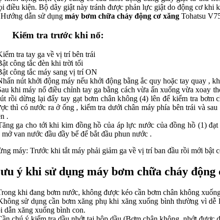
i điều kiện. Bộ dây giật này tránh được phản lực giật do động cơ khi 
 Hướng dẫn sử dụng
máy bơm chữa cháy động cơ xăng
Tohatsu V7
Kiểm tra trước khi nổ:
Kiểm tra tay ga về vị trí bên trái
Bật công tắc đèn khi trời tối
Bật công tắc máy sang vị trí ON
Nhấn nút khởi động máy nếu khởi động bằng ắc quy hoặc tay quay , kh
Sau khi máy nổ điều chỉnh tay ga bằng cách vừa ấn xuống vừa xoay th
út rồi dừng lại đẩy tay gạt bơm chân không (4) lên để kiểm tra bơm
ợc thì có nước ra ở ống , kiểm tra dưới chân máy phía bên trái và sau
ên .
Tăng ga cho tới khi kim đồng hồ của áp lực nước của đồng hồ (1) đạt 
 mở van nước đầu đầy bể để bắt đầu phun nước .
ng máy: Trước khi tắt máy phải giảm ga về vị trí ban đầu rồi mới bật cô
ưu ý khi sử dụng máy bơm chữa cháy động
Trong khi đang bơm nước, không được kéo cần bơm chân không xuống 
Không sử dụng cần bơm xăng phụ khi xăng xuống bình thường vì dễ l
i dẫn xăng xuống bình con.
Cần chú ý kiểm tra dầu nhớt tại hộp dầu (Bơm chân không, nhớt được d