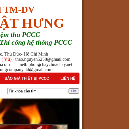
 TM-DV
ẬT HƯNG
hiệm thu PCCC
 - Thi công hệ thống PCCC
ước, Thủ Đức- Hồ Chí Minh
 ( Vũ)
- thao.nguyen5258@gmail.com
am.com Thietbiphongchaychuachay.net
ngcompany.ltd@gmail.com
BÁO GIÁ THIẾT BỊ PCCC
LIÊN HỆ