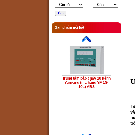
Sản phẩm nổi bật
Trung tâm báo cháy 10 kênh
Ư
Yunyang (mã hàng YF-1G-
10L) ABS
Đ
và
mà
tr