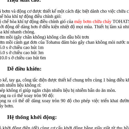
 bơm và động cơ được thiết kế một cách đặc biệt dành cho việc chữa c
ế hòa khí tự động điều chỉnh gió:
 chế hòa khí tự động điều chỉnh gió của
máy bơm chữa cháy
TOHATSU 
ởi động dễ dàng hơn ở điều kiện nhiệt độ mọi mùa. Thiết bị làm xả nhi
a khí nhanh chóng.
m mồi (gây chân không) không cần dầu bôi trơn
m mồi cánh gạt đơn của Tohatsu đảm bảo gây chan không mòi nước nh
5.0 s ở chiều cao hút 1m
6.0 s ở chiều cao hút 3m
10.0 s ở chiều cao hút 6m
Dễ điều khiển:
 kế, tay ga, công tắc điện được thiết kế chung trên cùng 1 bảng điều k
nh nhiên liệu không rỉ:
ép không rỉ giúp ngăn chặn nhiên liệu bị nhiễm bẩn do ăn mòn.
ng ra có thể xoay tròn 90 độ:
ng ra có thể dễ dàng xoay tròn 90 độ cho phép việc triển khai đườ
áy bơm.
Hệ thống khởi động:
 khời động điện (đề) cùng cơ cấu khởi động bằng giây giật từ thu h