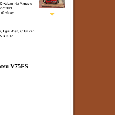
CD và bánh đà Mangeto
nhớt 30/1
 đề và tay
, 1 giai đoạn, áp lực cao
IS-B-9912
atsu V75FS