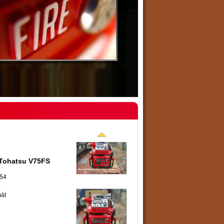
 Tohatsu V75FS
754
mát