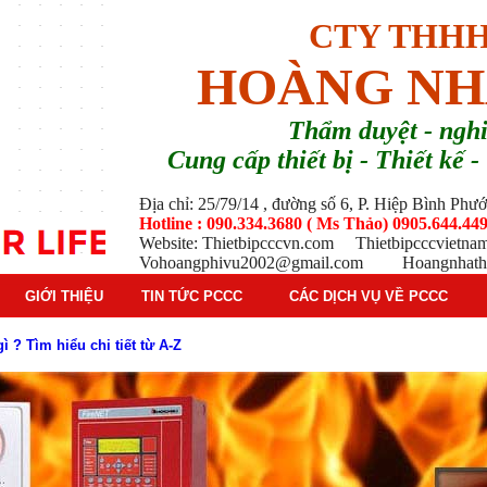
CTY THHH
HOÀNG NH
T
hẩm duyệt - ng
Cung cấp thiết bị - Thiết kế
Địa chỉ: 25/79/14 , đường số 6, P. Hiệp Bình Ph
Hotline : 090.334.3680 ( Ms Thảo) 0905.644.449
Website: Thietbipcccvn.com Thietbipcccvietn
Vohoangphivu2002@gmail.com Hoangnhathu
GIỚI THIỆU
TIN TỨC PCCC
CÁC DỊCH VỤ VỀ PCCC
 ? Tìm hiểu chi tiết từ A-Z
g báo cháy Hochiki cho công trình
ì hệ thống báo cháy Hochiki định kỳ
oạt động của báo cháy Horing
 thống báo cháy Horing hiện nay
 hiểm phổ biến trên thị trường
 tác dụng gì trong tình huống khẩn cấp hiệu quả
háy trong hệ thống sprinkler tự động
tạo, nguyên lý hoạt động và ứng dụng thực tế