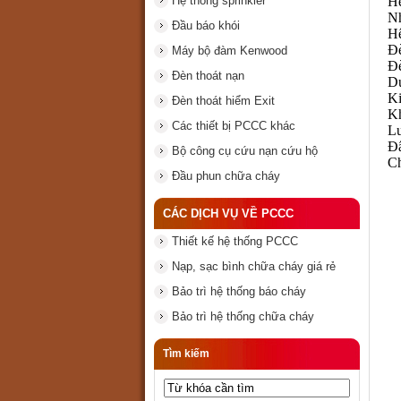
H
Hệ thống sprinkler
N
Đầu báo khói
H
Đ
Máy bộ đàm Kenwood
Đ
Đèn thoát nạn
D
K
Đèn thoát hiểm Exit
K
Các thiết bị PCCC khác
L
Đ
Bộ công cụ cứu nạn cứu hộ
C
Đầu phun chữa cháy
CÁC DỊCH VỤ VỀ PCCC
Thiết kế hệ thống PCCC
Nạp, sạc bình chữa cháy giá rẻ
Bảo trì hệ thống báo cháy
Bảo trì hệ thống chữa cháy
Tìm kiếm