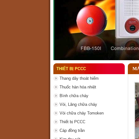
Đầu phun chữa cháy là g
MÁ
THIẾT BỊ PCCC
Thang dây thoát hiểm
Thuốc hàn hóa nhiệt
Bình chữa cháy
Vòi, Lăng chữa cháy
Vòi chữa cháy Tomoken
Thiết bị PCCC
Cáp đồng trần