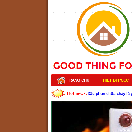
TRANG CHỦ
THIẾT BỊ PCCC
Hot news:
Đầu phun chữa cháy là gì
Lý do nên chọn hệ thốn
Cách kiểm tra và bảo tr
Cấu tạo và nguyên lý h
Tìm hiểu chi tiết về hệ
Các loại thang dây thoát
Thang dây thoát hiểm có
Cấu tạo đầu phun chữa c
Kim thu sét là gì? Cấu 