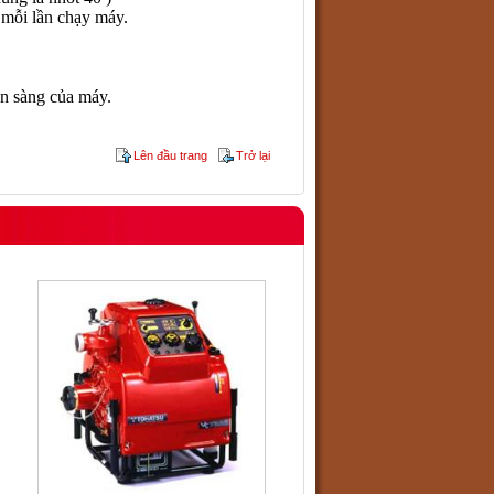
 mỗi lần chạy máy.
ẵn sàng của máy.
Lên đầu trang
Trở lại