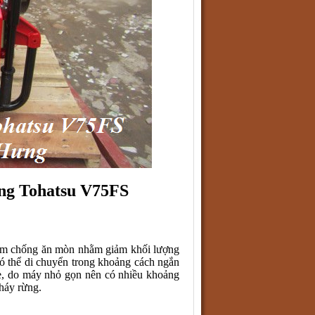
ng Tohatsu V75FS
m chống ăn mòn nhằm giảm khối lượng
ó thể di chuyển trong khoảng cách ngắn
 xe, do máy nhỏ gọn nên có nhiều khoảng
háy rừng.