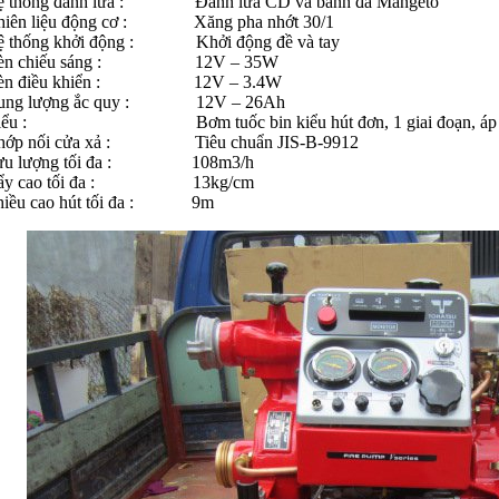
ệ thống đánh lửa : Đánh lửa CD và bánh đà Mangeto
hiên liệu động cơ : Xăng pha nhớt 30/1
ệ thống khởi động : Khởi động đề và tay
èn chiếu sáng : 12V – 35W
èn điều khiển : 12V – 3.4W
ung lượng ắc quy : 12V – 26Ah
iểu : Bơm tuốc bin kiểu hút đơn, 1 giai đoạn, áp l
hớp nối cửa xả : Tiêu chuẩn JIS-B-9912
ưu lượng tối đa : 108m3/h
ẩy cao tối đa : 13kg/cm
hiều cao hút tối đa : 9m