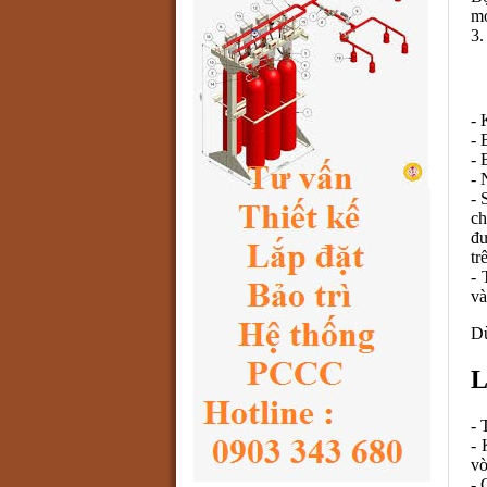
mọ
3.
- 
- 
- 
- 
- 
ch
đư
tr
- 
và
Dừ
L
- 
- 
vò
- 