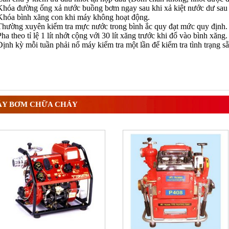
Khóa đường ống xả nước buồng bơm ngay sau khi xả kiệt nước dư sau
Khóa bình xăng con khi máy không hoạt động.
Thường xuyên kiểm tra mực nước trong bình ắc quy đạt mức quy định.
Pha theo tỉ lệ 1 lít nhớt cộng với 30 lít xăng trước khi đổ vào bình xăng.
Định kỳ mỗi tuần phải nổ máy kiểm tra một lần để kiểm tra tình trạng s
Y BƠM CHỮA CHÁY