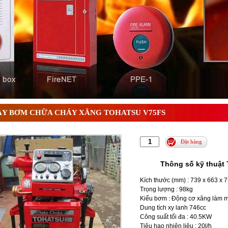
ì và nguyên lý hoạt động chi tiết
Y BƠM CHỮA CHÁY XĂNG TOHATSU V75FS
Đặt hàng
Thông số kỹ thuật
Kích thước (mm) : 739 x 663 x 
Trọng lượng : 98kg
Kiểu bơm : Động cơ xăng làm 
Dung tích xy lanh 746cc
Công suất tối đa : 40.5KW
Tiêu hao nhiên liệu : 20l/h