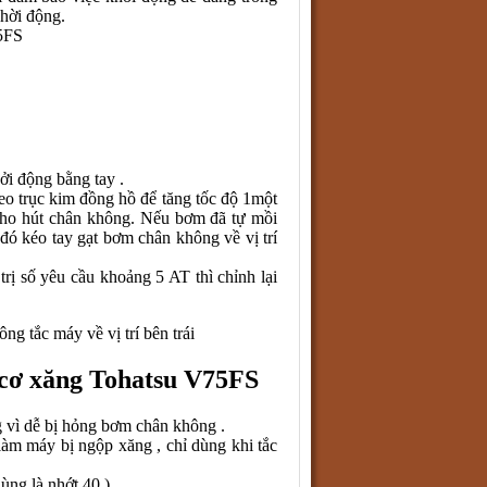
khời động.
5FS
ởi động bằng tay .
eo trục kim đồng hồ để tăng tốc độ 1một
 cho hút chân không. Nếu bơm đã tự mồi
 đó kéo tay gạt bơm chân không về vị trí
trị số yêu cầu khoảng 5 AT thì chỉnh lại
ng tắc máy về vị trí bên trái
 cơ xăng Tohatsu V75FS
vì dễ bị hỏng bơm chân không .
àm máy bị ngộp xăng , chỉ dùng khi tắc
ùng là nhớt 40 )