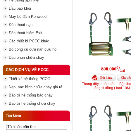
Hệ thống sprinkler
Đầu báo khói
Máy bộ đàm Kenwood
Đèn thoát nạn
Đèn thoát hiểm Exit
Các thiết bị PCCC khác
Bộ công cụ cứu nạn cứu hộ
Đầu phun chữa cháy
đ
800.000
/
CÁC DỊCH VỤ VỀ PCCC
Cái
Đặt hàng
Chi tiết
Thiết kế hệ thống PCCC
Thang dây thoát hiểm - Bậc th
Nạp, sạc bình chữa cháy giá rẻ
ống si đồng ( loại 10M 
Bảo trì hệ thống báo cháy
Bảo trì hệ thống chữa cháy
Tìm kiếm