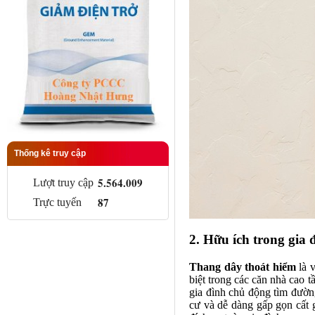
Thống kê truy cập
5.564.009
Lượt truy cập
87
Trực tuyến
2. Hữu ích trong gia 
Thang dây thoát hiểm
là v
biệt trong các căn nhà cao 
gia đình chủ động tìm đườn
cư và dễ dàng gấp gọn cất g