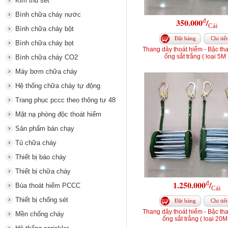
Kim thu sét
Bình chữa cháy nước
đ
350.000
/
Cái
Bình chữa cháy bột
Đặt hàng
Chi tiết
Bình chữa cháy bọt
Thang dây thoát hiểm - Bậc th
ống sắt trắng ( loại 5M 
Bình chữa cháy CO2
Máy bơm chữa cháy
Hệ thống chữa cháy tự động
Trang phục pccc theo thông tư 48
Mặt nạ phòng độc thoát hiểm
Sản phẩm bán chạy
Tủ chữa cháy
Thiết bị báo cháy
Thiết bị chữa cháy
đ
1.250.000
/
Búa thoát hiểm PCCC
Cái
Thiết bị chống sét
Đặt hàng
Chi tiết
Thang dây thoát hiểm - Bậc th
Mền chống cháy
ống sắt trắng ( loại 20M