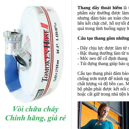
Thang dây thoát hiểm
là 
phẩm này thường được làm t
nhưng đảm bảo an toàn cho
liên kết chặt chẽ, hỗ trợ tố
quả trong tình huống nguy 
Cấu tạo thang gồm những
- Dây chịu lực được làm từ 
- Bậc thang thường làm từ 
- Móc neo để cố định thang
- Túi đựng thang giúp bảo 
Cấu tạo thang phải đảm bảo 
chống trơn trượt để tránh n
chất lượng và độ bền cao. M
bộ phận phải được kết nối 
hoặc cất giữ trong nhà tiện l