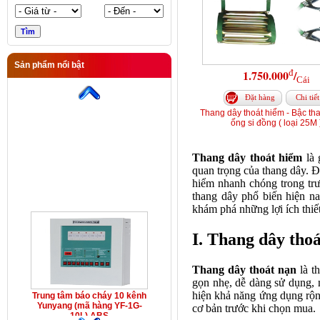
Sản phẩm nổi bật
đ
1.750.000
/
Trung tâm báo cháy 10 kênh
Cái
Yunyang (mã hàng YF-1G-
10L) ABS
Đặt hàng
Chi tiết
Thang dây thoát hiểm - Bậc th
ống si đồng ( loại 25M 
Thang dây thoát hiểm
là 
quan trọng của thang dây. Đâ
hiểm nhanh chóng trong trư
thang dây phổ biến hiện n
khám phá những lợi ích thiế
I. Thang dây thoá
Thang dây thoát nạn
là th
gọn nhẹ, dễ dàng sử dụng, 
hiện khả năng ứng dụng rộng
Trung tâm báo cháy 10 kênh
Yunyang (mã hàng YF-1G-
cơ bản trước khi chọn mua.
10L) ABS