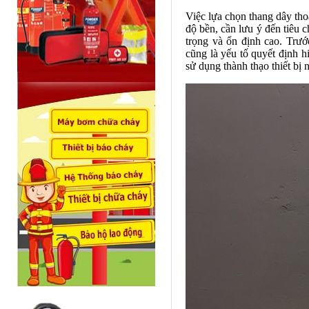
Việc lựa chọn thang dây tho
độ bền, cần lưu ý đến tiêu 
trọng và ổn định cao. Trư
cũng là yếu tố quyết định 
sử dụng thành thạo thiết bị 