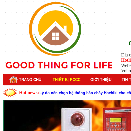
Địa c
Hotl
Webs
Voho
TRANG CHỦ
THIẾT BỊ PCCC
GIỚI THIỆU
TIN 
Hot news:
Lý do nên chọn hệ thống báo cháy Hochiki cho cô
Cách kiểm tra và bảo trì hệ thống báo cháy Hochik
Cấu tạo và nguyên lý hoạt động của báo cháy Hor
Tìm hiểu chi tiết về hệ thống báo cháy Horing hiệ
Các loại thang dây thoát hiểm phổ biến trên thị t
Thang dây thoát hiểm có tác dụng gì trong tình h
Cấu tạo đầu phun chữa cháy trong hệ thống sprin
Kim thu sét là gì? Cấu tạo, nguyên lý hoạt động v
Đầu phun chữa cháy là gì và nguyên lý hoạt động c