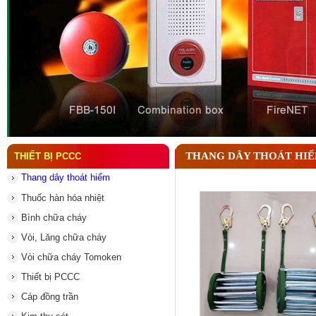
Đầu phun chữa cháy là gì ? Tìm hiểu chi tiết từ A-
THANG DÂY THOÁT HI
THIẾT BỊ PCCC
Thang dây thoát hiểm
Thuốc hàn hóa nhiệt
Bình chữa cháy
Vòi, Lăng chữa cháy
Vòi chữa cháy Tomoken
Thiết bị PCCC
Cáp đồng trần