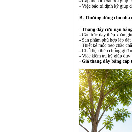
- Cáp thép ít xoắn rối giúp 
- Việc bảo trì định kỳ giúp 
B. Thường dùng cho nhà ca
-
Thang dây cứu nạn bằng
- Cấu trúc dây thép xoắn giú
- Sản phẩm phù hợp lắp đặt 
- Thiết kế móc treo chắc ch
- Chất liệu thép chống gỉ đả
- Việc kiểm tra kỳ giúp duy t
-
Giá thang dây bằng cáp t