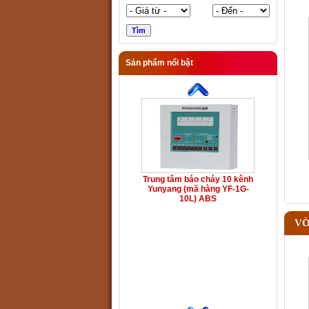
Sản phẩm nổi bật
Trung tâm báo cháy 10 kênh
Yunyang (mã hàng YF-1G-
10L) ABS
VÒ