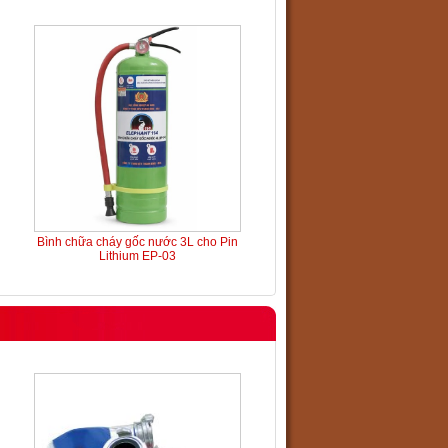
Bình chữa cháy gốc nước 3L cho Pin
Lithium EP-03