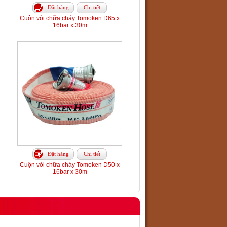
Đặt hàng
Chi tiết
Cuộn vòi chữa cháy Tomoken D65 x
16bar x 30m
Đặt hàng
Chi tiết
Cuộn vòi chữa cháy Tomoken D50 x
16bar x 30m