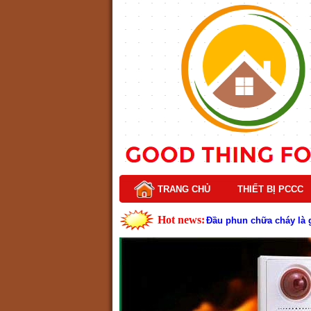
TRANG CHỦ
THIẾT BỊ PCCC
Hot news:
Lý do nên chọn hệ thốn
Cách kiểm tra và bảo tr
Cấu tạo và nguyên lý h
Tìm hiểu chi tiết về hệ
Các loại thang dây thoát
Thang dây thoát hiểm có
Cấu tạo đầu phun chữa c
Kim thu sét là gì? Cấu 
Đầu phun chữa cháy là g