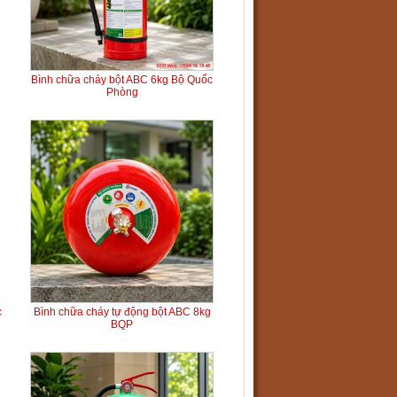
Bình chữa cháy bột ABC 6kg Bộ Quốc
Phòng
c
Bình chữa cháy tự động bột ABC 8kg
BQP