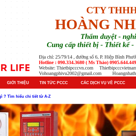
CTY THHH
HOÀNG NH
T
hẩm duyệt - ng
Cung cấp thiết bị - Thiết kế
Địa chỉ: 25/79/14 , đường số 6, P. Hiệp Bình Ph
Hotline : 090.334.3680 ( Ms Thảo) 0905.644.449
Website: Thietbipcccvn.com Thietbipcccvietn
Vohoangphivu2002@gmail.com Hoangnhathu
GIỚI THIỆU
TIN TỨC PCCC
CÁC DỊCH VỤ VỀ PCCC
g báo cháy Hochiki cho công trình
ì hệ thống báo cháy Hochiki định kỳ
oạt động của báo cháy Horing
 thống báo cháy Horing hiện nay
 hiểm phổ biến trên thị trường
 tác dụng gì trong tình huống khẩn cấp hiệu quả
háy trong hệ thống sprinkler tự động
tạo, nguyên lý hoạt động và ứng dụng thực tế
ì và nguyên lý hoạt động chi tiết