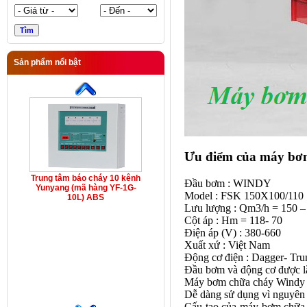
Sản phẩm nổi bật
Ưu điểm của máy bơ
Trung tâm báo cháy 10 kênh
Đầu bơm : WINDY
Yunyang (mã hàng YF-1G-
Model : FSK 150X100/110
10L) ABS
Lưu lượng : Qm3/h = 150 –
Cột áp : Hm = 118- 70
Điện áp (V) : 380-660
Xuất xứ : Việt Nam
Động cơ điện : Dagger- Tru
Đầu bơm và động cơ được lắp
Máy bơm chữa cháy Windy đ
Dễ dàng sử dụng vì nguyên l
Cấu tạo của máy bơm chữa 