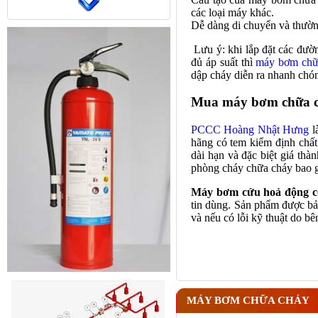
các loại máy khác.
Dễ dàng di chuyển và thườn
Lưu ý: khi lắp đặt các đườ
đủ áp suất thì
máy bơm chữ
dập cháy diễn ra nhanh chón
Mua máy bơm chữa ch
PCCC Hoàng Nhật Hưng
l
hãng có tem kiểm định chất
dài hạn và đặc biệt giá thà
phòng cháy chữa cháy bao 
Máy bơm cứu hoả động c
tin dùng. Sản phẩm được bả
và nếu có lỗi kỹ thuật do b
MÁY BƠM CHỮA CHÁY