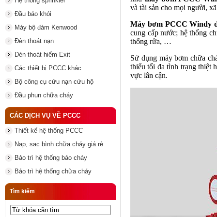
Hệ thống sprinkler
và tài sản cho mọi người, xã
Đầu báo khói
Máy bơm PCCC Windy độ
Máy bộ đàm Kenwood
cung cấp nước; hệ thống chữ
Đèn thoát nạn
thống rửa, …
Đèn thoát hiểm Exit
Sử dụng máy bơm chữa cháy 
thiểu tối đa tình trạng thiệ
Các thiết bị PCCC khác
vực lân cận.
Bộ công cụ cứu nạn cứu hộ
Đầu phun chữa cháy
CÁC DỊCH VỤ VỀ PCCC
Thiết kế hệ thống PCCC
Nạp, sạc bình chữa cháy giá rẻ
Bảo trì hệ thống báo cháy
Bảo trì hệ thống chữa cháy
Tìm kiếm