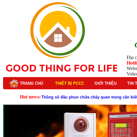
Địa c
Hotl
Webs
Voho
TRANG CHỦ
THIẾT BỊ PCCC
GIỚI THIỆU
TIN 
Hot news:
Thông số đầu phun chữa cháy quan trọng cần biết
Đầu phun chữa cháy là gì và nguyên lý hoạt động c
Đầu phun chữa cháy là gì ? Tìm hiểu chi tiết từ A-
Lý do nên chọn hệ thống báo cháy Hochiki cho cô
Cách kiểm tra và bảo trì hệ thống báo cháy Hochik
Cấu tạo và nguyên lý hoạt động của báo cháy Hor
Tìm hiểu chi tiết về hệ thống báo cháy Horing hiệ
Các loại thang dây thoát hiểm phổ biến trên thị t
Thang dây thoát hiểm có tác dụng gì trong tình h