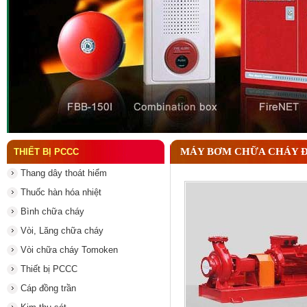
Tại sao cần kiểm tra đầu phun chữa cháy theo địn
MÁY BƠM CHỮA CHÁY Đ
THIẾT BỊ PCCC
Thang dây thoát hiểm
Thuốc hàn hóa nhiệt
Bình chữa cháy
Vòi, Lăng chữa cháy
Vòi chữa cháy Tomoken
Thiết bị PCCC
Cáp đồng trần