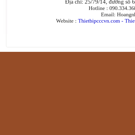
Địa chỉ: 25/79/14, đường số 
Hotline : 090.334.3
Email: Hoangn
Website :
Thietbipcccvn.com
-
Thie