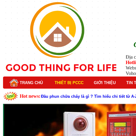
Địa c
Hotl
Webs
Voho
TRANG CHỦ
THIẾT BỊ PCCC
GIỚI THIỆU
TIN 
Hot news:
Lý do nên chọn hệ thống báo cháy Hochiki cho cô
Cách kiểm tra và bảo trì hệ thống báo cháy Hochik
Cấu tạo và nguyên lý hoạt động của báo cháy Hor
Tìm hiểu chi tiết về hệ thống báo cháy Horing hiệ
Các loại thang dây thoát hiểm phổ biến trên thị t
Thang dây thoát hiểm có tác dụng gì trong tình h
Cấu tạo đầu phun chữa cháy trong hệ thống sprin
Kim thu sét là gì? Cấu tạo, nguyên lý hoạt động v
Đầu phun chữa cháy là gì và nguyên lý hoạt động c