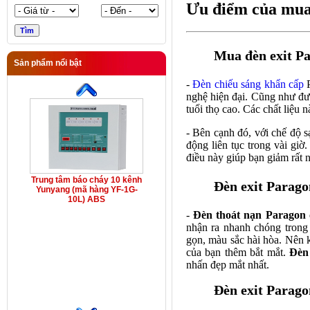
Ưu điểm của mua
Mua đèn exit Pa
Sản phẩm nổi bật
-
Đèn chiếu sáng khẩn cấp
P
nghệ hiện đại. Cũng như đượ
tuổi thọ cao. Các chất liệu
- Bên cạnh đó, với chế độ s
động liên tục trong vài giờ
điều này giúp bạn giảm rất n
Trung tâm báo cháy 10 kênh
Đèn exit Paragon
Yunyang (mã hàng YF-1G-
10L) ABS
-
Đèn thoát nạn Paragon
nhận ra nhanh chóng trong 
gọn, màu sắc hài hòa. Nên k
của bạn thêm bắt mắt.
Đèn
nhấn đẹp mắt nhất.
Đèn exit Parago