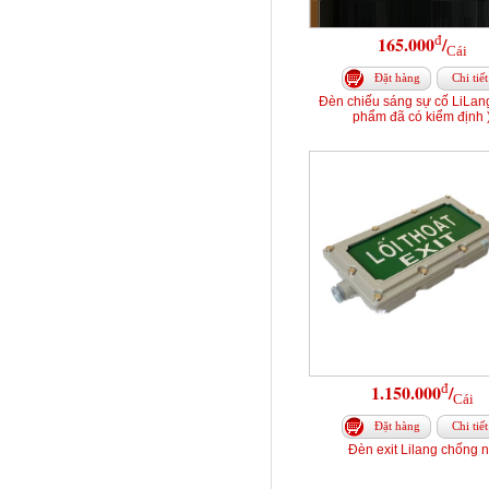
đ
165.000
/
Cái
Đặt hàng
Chi tiết
Đèn chiếu sáng sự cố LiLang
phẩm đã có kiểm định 
đ
1.150.000
/
Cái
Đặt hàng
Chi tiết
Đèn exit Lilang chống 