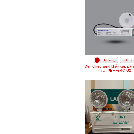
Đặt hàng
Chi tiết
Đèn chiếu sáng khẩn cấp par
trần PEMF3RC-G2