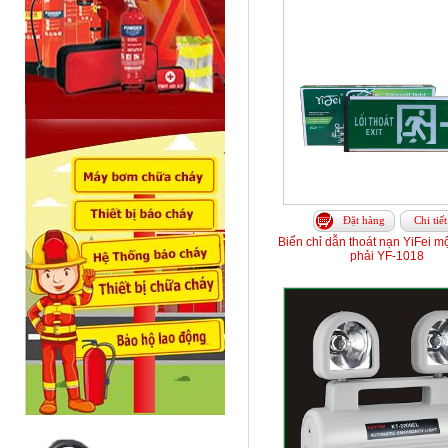
Đặt hàng
Chi tiết
Biển chỉ dẫn thoát nạn YiFei mộ
phải YF-1018