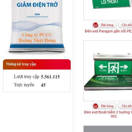
Đặt hàng
Chi tiết
Đèn exit Paragon gắn nổi 
Thống kê truy cập
5.561.115
Lượt truy cập
45
Trực tuyến
Đặt hàng
Chi tiết
Đèn exit thoát hiểm 2 hướng 
001