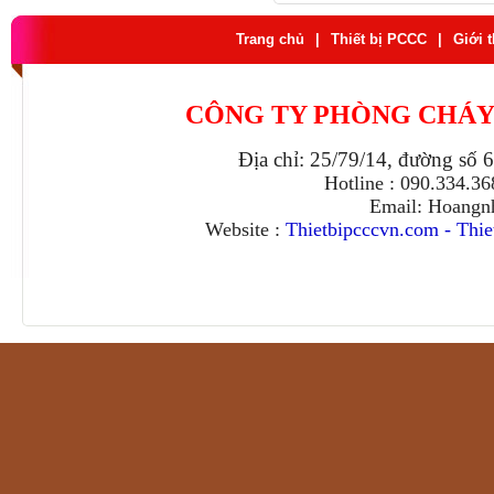
Trang chủ
|
Thiết bị PCCC
|
Giới 
CÔNG TY PHÒNG CHÁY
Địa chỉ: 25/79/14, đường số 
Hotline : 090.334.3
Email: Hoangn
Website :
Thietbipcccvn.com
-
Thie