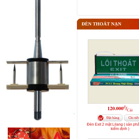
ĐÈN THOÁT NẠN
đ
120.000
/
Cái
Đặt hàng
Chi tiết
Đèn Exit 2 mặt Lilang ( sản p
kiểm định )