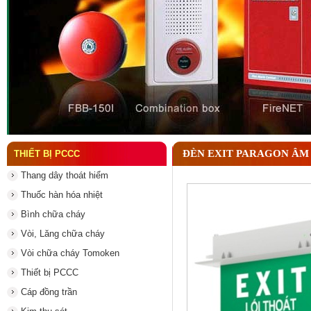
Đầu phun chữa cháy là gì ? Tìm hiểu chi tiết từ A-
ĐÈN EXIT PARAGON ÂM
THIẾT BỊ PCCC
Thang dây thoát hiểm
Thuốc hàn hóa nhiệt
Bình chữa cháy
Vòi, Lăng chữa cháy
Vòi chữa cháy Tomoken
Thiết bị PCCC
Cáp đồng trần