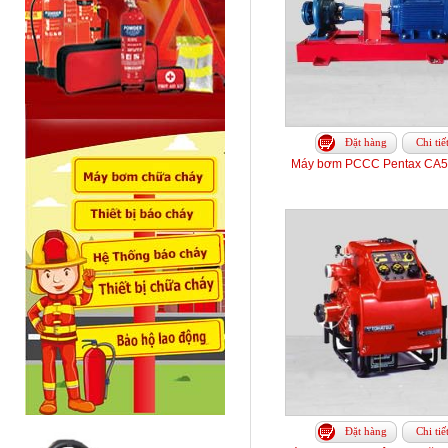
Đặt hàng
Chi tiế
Máy bơm PCCC Pentax CA5
Đặt hàng
Chi tiế