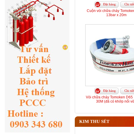
Đặt hàng
Chi tiế
Cuộn vòi chữa cháy Tomoke
13bar x 20m
Đặt hàng
Chi tiế
Vòi chữa cháy Tomoken D65 
30M (đã có khớp nối vò
KIM THU SÉT