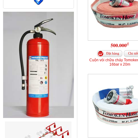
đ
500.000
Đặt hàng
Chi tiế
Cuộn vòi chữa cháy Tomoke
16bar x 20m