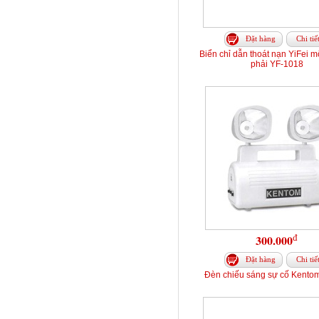
Đặt hàng
Chi tiế
Biển chỉ dẫn thoát nạn YiFei m
phải YF-1018
đ
300.000
Đặt hàng
Chi tiế
Đèn chiếu sáng sự cố Kento