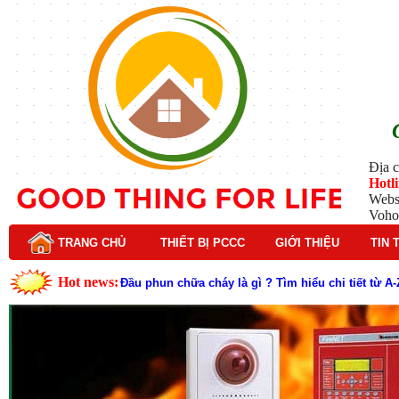
Địa c
Hotl
Webs
Voho
TRANG CHỦ
THIẾT BỊ PCCC
GIỚI THIỆU
TIN 
Hot news:
Lý do nên chọn hệ thống báo cháy Hochiki cho cô
Cách kiểm tra và bảo trì hệ thống báo cháy Hochik
Cấu tạo và nguyên lý hoạt động của báo cháy Hor
Tìm hiểu chi tiết về hệ thống báo cháy Horing hiệ
Các loại thang dây thoát hiểm phổ biến trên thị t
Thang dây thoát hiểm có tác dụng gì trong tình h
Cấu tạo đầu phun chữa cháy trong hệ thống sprin
Kim thu sét là gì? Cấu tạo, nguyên lý hoạt động v
Đầu phun chữa cháy là gì và nguyên lý hoạt động c