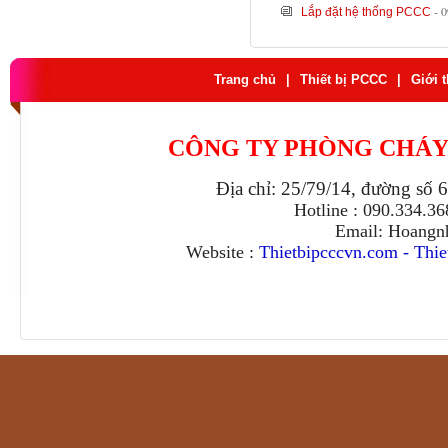
- 
Lắp đặt hệ thống PCCC
Trang chủ
|
Thiết bị PCCC
|
Giới 
CÔNG TY PHÒNG CHÁY
Địa chỉ: 25/79/14, đường số 
Hotline : 090.334.3
Email: Hoangn
Website :
Thietbipcccvn.com
-
Thie