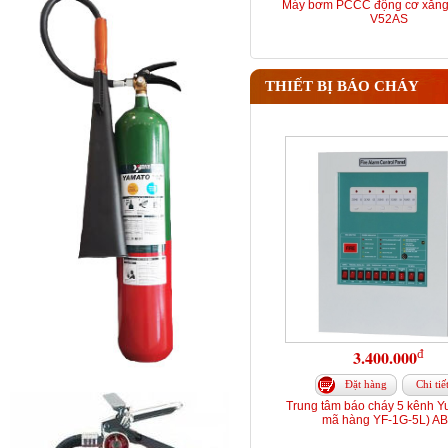
Máy bơm PCCC động cơ xăng
V52AS
THIẾT BỊ BÁO CHÁY
đ
3.400.000
Đặt hàng
Chi tiế
Trung tâm báo cháy 5 kênh Y
mã hàng YF-1G-5L) A