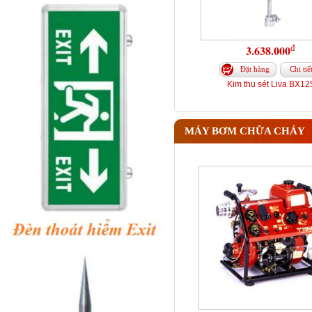
đ
3.638.000
Đặt hàng
Chi tiế
Kim thu sét Liva BX12
MÁY BƠM CHỮA CHÁY