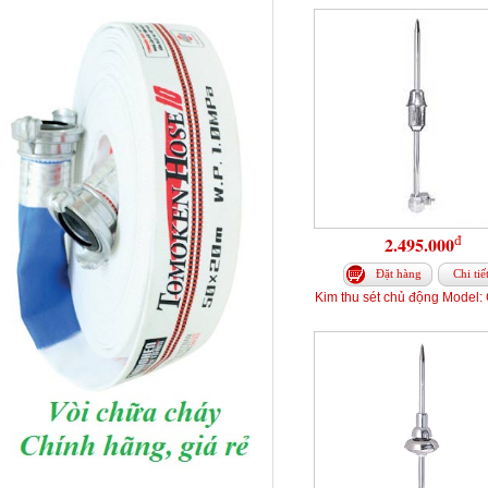
đ
2.495.000
Đặt hàng
Chi tiế
Kim thu sét chủ động Model: