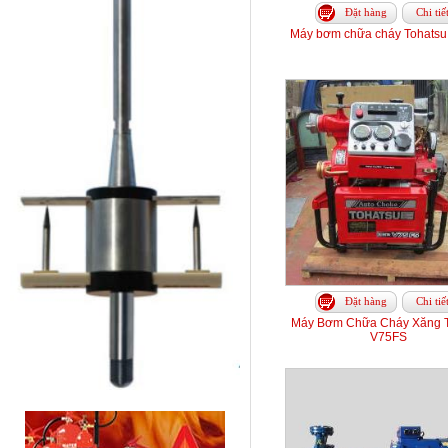
Đặt hàng
Chi tiế
Máy bơm chữa cháy Tohats
Đặt hàng
Chi tiế
Máy Bơm Chữa Cháy Xăng T
V75FS