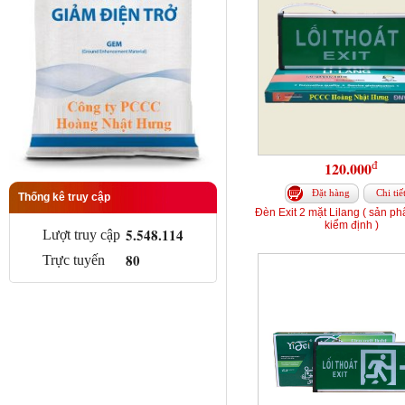
đ
120.000
Đặt hàng
Chi tiế
Thống kê truy cập
Đèn Exit 2 mặt Lilang ( sản p
kiểm định )
5.548.114
Lượt truy cập
80
Trực tuyến