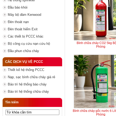
Hệ thống sprinkler
Đầu báo khói
Máy bộ đàm Kenwood
Đèn thoát nạn
Đèn thoát hiểm Exit
Các thiết bị PCCC khác
Bình chữa cháy CO2 5kg B
Bộ công cụ cứu nạn cứu hộ
Phòng
Đầu phun chữa cháy
CÁC DỊCH VỤ VỀ PCCC
Thiết kế hệ thống PCCC
Nạp, sạc bình chữa cháy giá rẻ
Bảo trì hệ thống báo cháy
Bảo trì hệ thống chữa cháy
Tìm kiếm
Bình chữa cháy gốc nước 6 Lí
Phòng