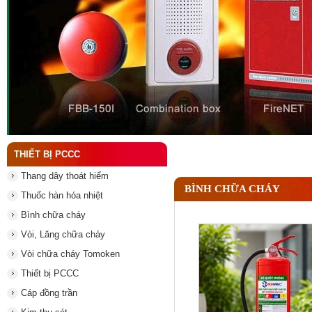
Đầu phun chữa cháy là gì ? Tìm hiểu chi tiết từ A-
THIẾT BỊ PCCC
Thang dây thoát hiểm
BÌNH CHỮA CHÁY
Thuốc hàn hóa nhiệt
Bình chữa cháy
Vòi, Lăng chữa cháy
Vòi chữa cháy Tomoken
Thiết bị PCCC
Cáp đồng trần