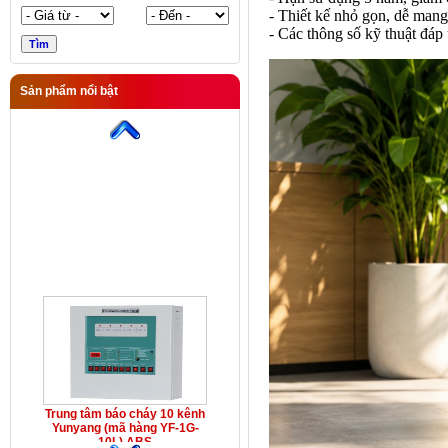
- Thiết kế nhỏ gọn, dễ mang t
- Các thông số kỹ thuật đáp
Sản phẩm nổi bật
Trung tâm báo cháy 10 kênh
Yunyang (mã hàng YF-1G-
10L) ABS
Trung tâm báo cháy 10 kênh
Yunyang (mã hàng YF-1G-
10L) ABS