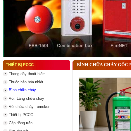
Đầu phun chữa cháy là gì ? Tìm hiểu chi tiết từ A-
BÌNH CHỮA CHÁY GỐC 
THIẾT BỊ PCCC
Thang dây thoát hiểm
Thuốc hàn hóa nhiệt
Bình chữa cháy
Vòi, Lăng chữa cháy
Vòi chữa cháy Tomoken
Thiết bị PCCC
Cáp đồng trần