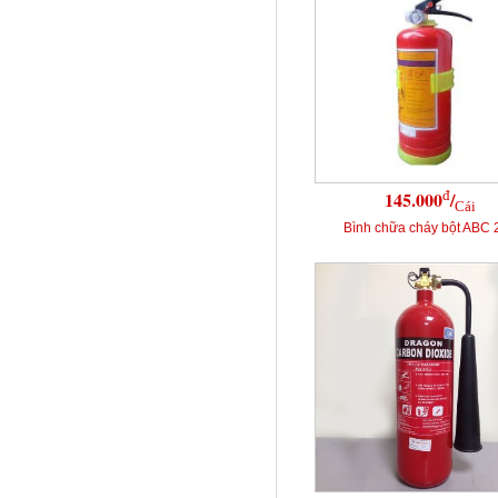
đ
145.000
/
Cái
Bình chữa cháy bột ABC 