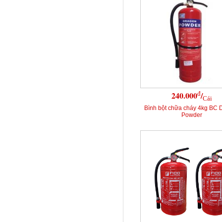
đ
240.000
/
Cái
Bình bột chữa cháy 4kg BC 
Powder