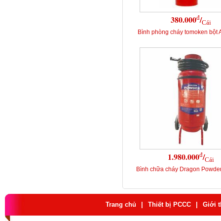
đ
380.000
/
Cái
Bình phòng cháy tomoken bột
đ
1.980.000
/
Cái
Bình chữa cháy Dragon Powde
Trang chủ
|
Thiết bị PCCC
|
Giới 