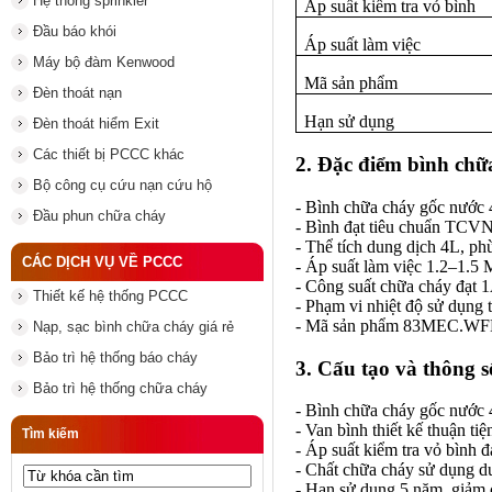
Hệ thống sprinkler
Áp suất kiểm tra vỏ bình
Đầu báo khói
Áp suất làm việc
Máy bộ đàm Kenwood
Mã sản phẩm
Đèn thoát nạn
Hạn sử dụng
Đèn thoát hiểm Exit
Các thiết bị PCCC khác
2. Đặc điểm bình chữ
Bộ công cụ cứu nạn cứu hộ
- Bình chữa cháy gốc nước
Đầu phun chữa cháy
- Bình đạt tiêu chuẩn TCVN
- Thể tích dung dịch 4L, ph
CÁC DỊCH VỤ VỀ PCCC
- Áp suất làm việc 1.2–1.5 
- Công suất chữa cháy đạt 
Thiết kế hệ thống PCCC
- Phạm vi nhiệt độ sử dụng
- Mã sản phẩm 83MEC.WFE.4L
Nạp, sạc bình chữa cháy giá rẻ
Bảo trì hệ thống báo cháy
3. Cấu tạo và thông s
Bảo trì hệ thống chữa cháy
- Bình chữa cháy gốc nước 
- Van bình thiết kế thuận ti
Tìm kiếm
- Áp suất kiểm tra vỏ bình đ
- Chất chữa cháy sử dụng du
- Hạn sử dụng 5 năm, giảm ch