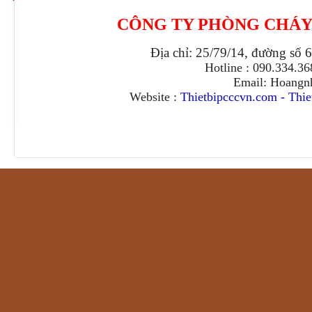
CÔNG TY PHÒNG CHÁY
Địa chỉ: 25/79/14, đường số 
Hotline : 090.334.3
Email: Hoangn
Website :
Thietbipcccvn.com
-
Thie