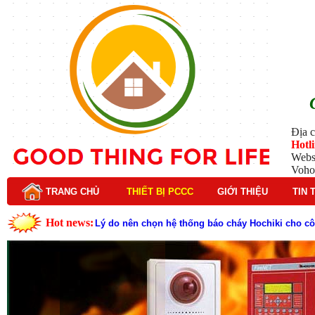
Địa c
Hotl
Webs
Voho
TRANG CHỦ
THIẾT BỊ PCCC
GIỚI THIỆU
TIN 
Hot news:
Lý do nên chọn hệ thống báo cháy Hochiki cho cô
Cách kiểm tra và bảo trì hệ thống báo cháy Hochik
Cấu tạo và nguyên lý hoạt động của báo cháy Hor
Tìm hiểu chi tiết về hệ thống báo cháy Horing hiệ
Các loại thang dây thoát hiểm phổ biến trên thị t
Thang dây thoát hiểm có tác dụng gì trong tình h
Cấu tạo đầu phun chữa cháy trong hệ thống sprin
Kim thu sét là gì? Cấu tạo, nguyên lý hoạt động v
Đầu phun chữa cháy là gì và nguyên lý hoạt động c