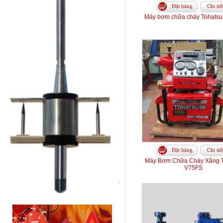
Đặt hàng
Chi tiế
Máy bơm chữa cháy Tohats
Đặt hàng
Chi tiế
Máy Bơm Chữa Cháy Xăng T
V75FS