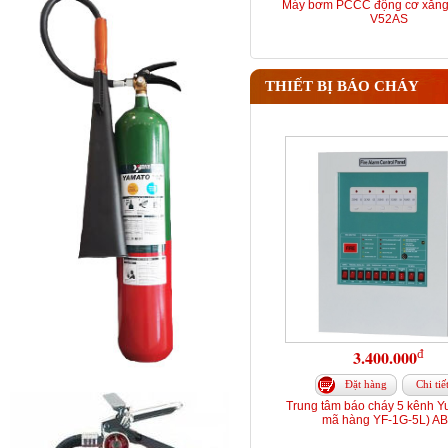
Máy bơm PCCC động cơ xăng
V52AS
THIẾT BỊ BÁO CHÁY
đ
3.400.000
Đặt hàng
Chi tiế
Trung tâm báo cháy 5 kênh Y
mã hàng YF-1G-5L) A