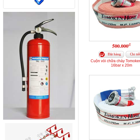
đ
500.000
Đặt hàng
Chi tiế
Cuộn vòi chữa cháy Tomoke
16bar x 20m