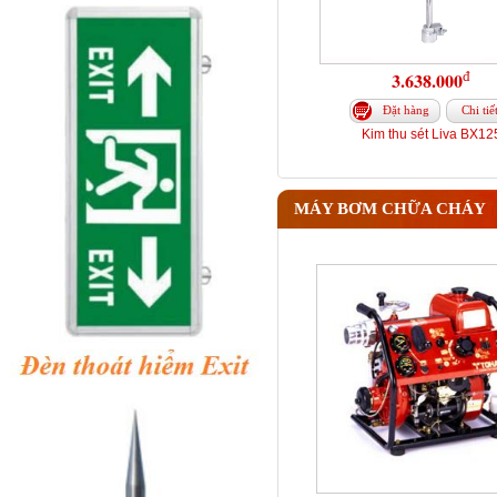
đ
3.638.000
Đặt hàng
Chi tiế
Kim thu sét Liva BX12
MÁY BƠM CHỮA CHÁY