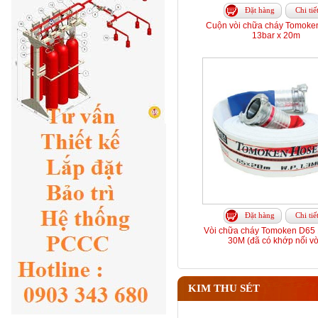
Đặt hàng
Chi tiế
Cuộn vòi chữa cháy Tomoke
13bar x 20m
Đặt hàng
Chi tiế
Vòi chữa cháy Tomoken D65 
30M (đã có khớp nối vò
KIM THU SÉT