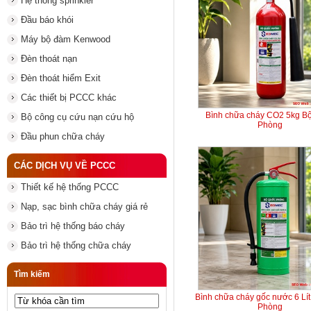
Hệ thống sprinkler
Đầu báo khói
Máy bộ đàm Kenwood
Đèn thoát nạn
Đèn thoát hiểm Exit
Các thiết bị PCCC khác
Bình chữa cháy CO2 5kg B
Bộ công cụ cứu nạn cứu hộ
Phòng
Đầu phun chữa cháy
CÁC DỊCH VỤ VỀ PCCC
Thiết kế hệ thống PCCC
Nạp, sạc bình chữa cháy giá rẻ
Bảo trì hệ thống báo cháy
Bảo trì hệ thống chữa cháy
Tìm kiếm
Bình chữa cháy gốc nước 6 Lí
Phòng