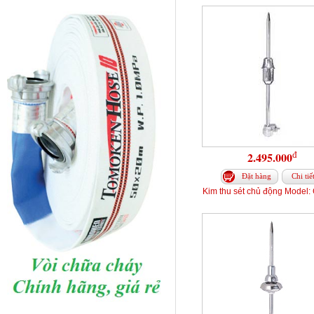
đ
2.495.000
Đặt hàng
Chi tiế
Kim thu sét chủ động Model: