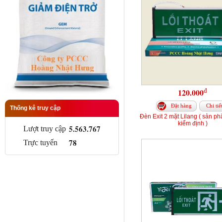
đ
120.000
Đặt hàng
Chi tiế
Thống kê truy cập
Đèn Exit 2 mặt Lilang ( sản p
kiểm định )
5.563.767
Lượt truy cập
78
Trực tuyến