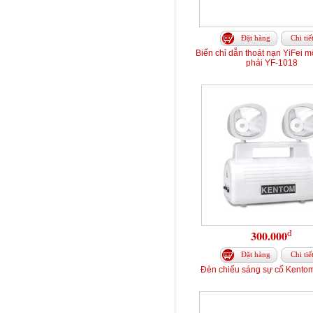
Đặt hàng
Chi tiế
Biển chỉ dẫn thoát nạn YiFei m
phải YF-1018
đ
300.000
Đặt hàng
Chi tiế
Đèn chiếu sáng sự cố Kento