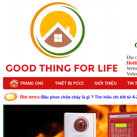
Địa c
Hotl
Webs
Voho
TRANG CHỦ
THIẾT BỊ PCCC
GIỚI THIỆU
TIN 
Hot news:
Lý do nên chọn hệ thống báo cháy Hochiki cho cô
Cách kiểm tra và bảo trì hệ thống báo cháy Hochik
Cấu tạo và nguyên lý hoạt động của báo cháy Hor
Tìm hiểu chi tiết về hệ thống báo cháy Horing hiệ
Các loại thang dây thoát hiểm phổ biến trên thị t
Thang dây thoát hiểm có tác dụng gì trong tình h
Cấu tạo đầu phun chữa cháy trong hệ thống sprin
Kim thu sét là gì? Cấu tạo, nguyên lý hoạt động v
Đầu phun chữa cháy là gì và nguyên lý hoạt động c