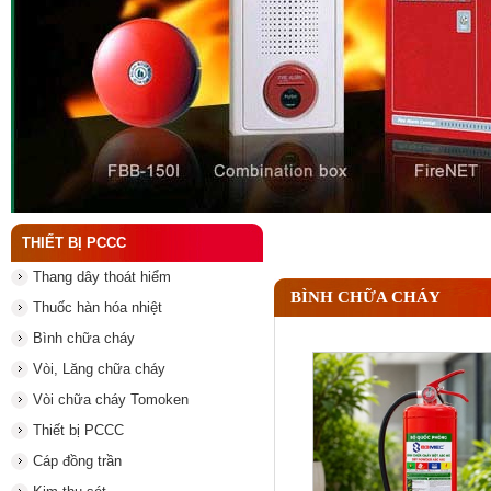
Đầu phun chữa cháy là gì ? Tìm hiểu chi tiết từ A-
THIẾT BỊ PCCC
Thang dây thoát hiểm
BÌNH CHỮA CHÁY
Thuốc hàn hóa nhiệt
Bình chữa cháy
Vòi, Lăng chữa cháy
Vòi chữa cháy Tomoken
Thiết bị PCCC
Cáp đồng trần