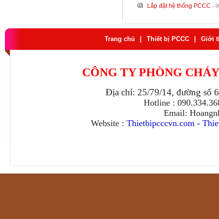
- 
Lắp đặt hệ thống PCCC
Trang chủ
|
Thiết bị PCCC
|
Giới 
CÔNG TY PHÒNG CHÁY
Địa chỉ: 25/79/14, đường số 
Hotline : 090.334.3
Email: Hoangn
Website :
Thietbipcccvn.com
-
Thie