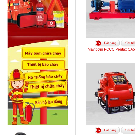
Đặt hàng
Chi tiế
Máy bơm PCCC Pentax CA5
Đặt hàng
Chi tiế