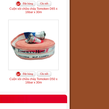
Đặt hàng
Chi tiết
Cuộn vòi chữa cháy Tomoken D65 x
16bar x 30m
Đặt hàng
Chi tiết
Cuộn vòi chữa cháy Tomoken D50 x
16bar x 30m