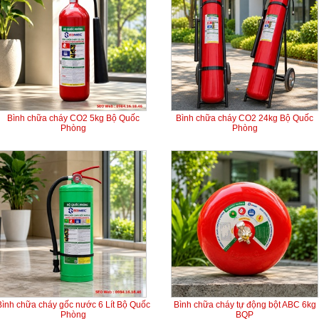
Bình chữa cháy CO2 5kg Bộ Quốc
Bình chữa cháy CO2 24kg Bộ Quốc
Phòng
Phòng
Bình chữa cháy gốc nước 6 Lít Bộ Quốc
Bình chữa cháy tự động bột ABC 6kg
Phòng
BQP