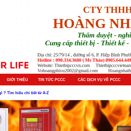
CTY THHH
HOÀNG NH
T
hẩm duyệt - ng
Cung cấp thiết bị - Thiết kế
Địa chỉ: 25/79/14 , đường số 6, P. Hiệp Bình Ph
Hotline : 090.334.3680 ( Ms Thảo) 0905.644.449
Website: Thietbipcccvn.com Thietbipcccvietn
Vohoangphivu2002@gmail.com Hoangnhathu
GIỚI THIỆU
TIN TỨC PCCC
CÁC DỊCH VỤ VỀ PCCC
g báo cháy Hochiki cho công trình
ì hệ thống báo cháy Hochiki định kỳ
oạt động của báo cháy Horing
 thống báo cháy Horing hiện nay
 hiểm phổ biến trên thị trường
 tác dụng gì trong tình huống khẩn cấp hiệu quả
háy trong hệ thống sprinkler tự động
tạo, nguyên lý hoạt động và ứng dụng thực tế
ì và nguyên lý hoạt động chi tiết