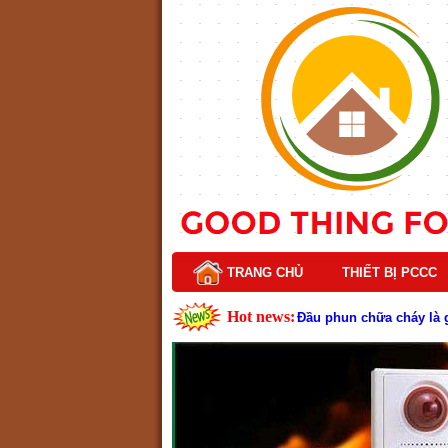
TRANG CHỦ
THIẾT BỊ PCCC
Hot news:
Lý do nên chọn hệ thốn
Cách kiểm tra và bảo tr
Cấu tạo và nguyên lý h
Tìm hiểu chi tiết về hệ
Các loại thang dây thoát
Thang dây thoát hiểm có
Cấu tạo đầu phun chữa c
Kim thu sét là gì? Cấu 
Đầu phun chữa cháy là g