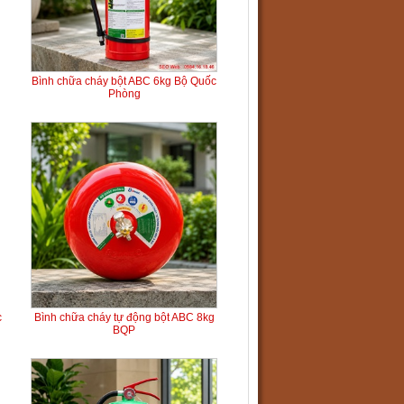
Bình chữa cháy bột ABC 6kg Bộ Quốc
Phòng
c
Bình chữa cháy tự động bột ABC 8kg
BQP