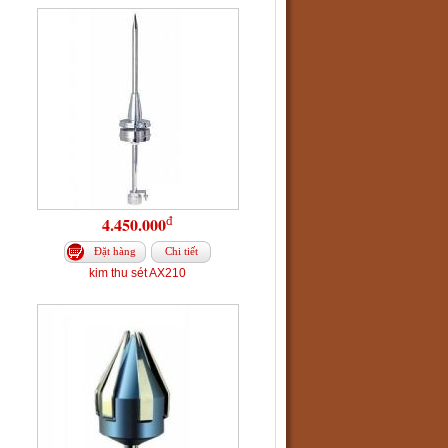
đ
4.450.000
Đặt hàng
Chi tiết
kim thu sét AX210