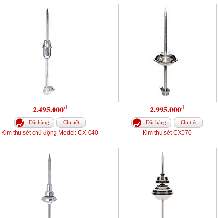
đ
đ
2.495.000
2.995.000
Đặt hàng
Chi tiết
Đặt hàng
Chi tiết
Kim thu sét chủ động Model: CX-040
Kim thu sét CX070