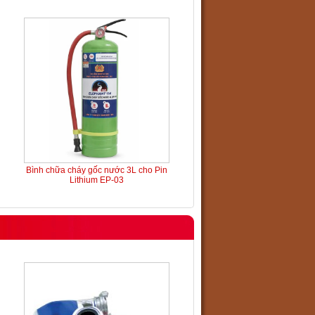
Bình chữa cháy gốc nước 3L cho Pin
Lithium EP-03