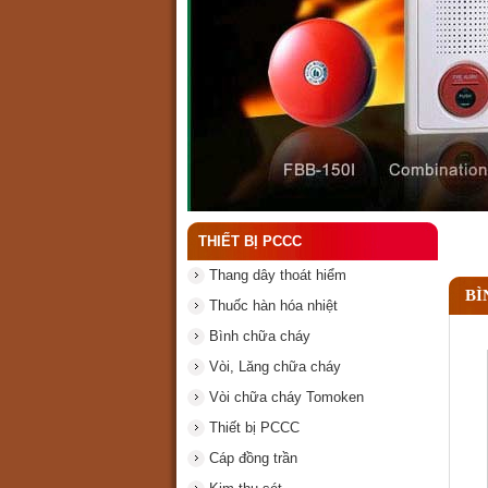
Đầu phun chữa cháy là gì
THIẾT BỊ PCCC
Thang dây thoát hiểm
BÌ
Thuốc hàn hóa nhiệt
Bình chữa cháy
Vòi, Lăng chữa cháy
Vòi chữa cháy Tomoken
Thiết bị PCCC
Cáp đồng trần