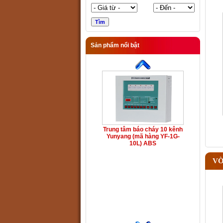
Sản phẩm nổi bật
Trung tâm báo cháy 10 kênh
Yunyang (mã hàng YF-1G-
10L) ABS
VÒ