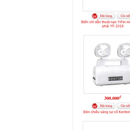
Đặt hàng
Chi tiế
Biển chỉ dẫn thoát nạn YiFei m
phải YF-1018
đ
300.000
Đặt hàng
Chi tiế
Đèn chiếu sáng sự cố Kento