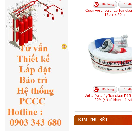
Đặt hàng
Chi tiế
Cuộn vòi chữa cháy Tomoke
13bar x 20m
Đặt hàng
Chi tiế
Vòi chữa cháy Tomoken D65 
30M (đã có khớp nối vò
KIM THU SÉT