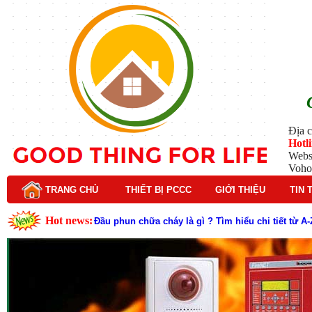
Địa c
Hotl
Webs
Voho
TRANG CHỦ
THIẾT BỊ PCCC
GIỚI THIỆU
TIN 
Hot news:
Lý do nên chọn hệ thống báo cháy Hochiki cho cô
Cách kiểm tra và bảo trì hệ thống báo cháy Hochik
Cấu tạo và nguyên lý hoạt động của báo cháy Hor
Tìm hiểu chi tiết về hệ thống báo cháy Horing hiệ
Các loại thang dây thoát hiểm phổ biến trên thị t
Thang dây thoát hiểm có tác dụng gì trong tình h
Cấu tạo đầu phun chữa cháy trong hệ thống sprin
Kim thu sét là gì? Cấu tạo, nguyên lý hoạt động v
Đầu phun chữa cháy là gì và nguyên lý hoạt động c