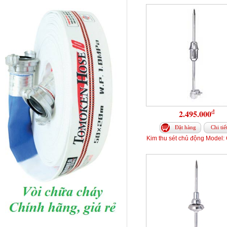
đ
2.495.000
Đặt hàng
Chi tiế
Kim thu sét chủ động Model: