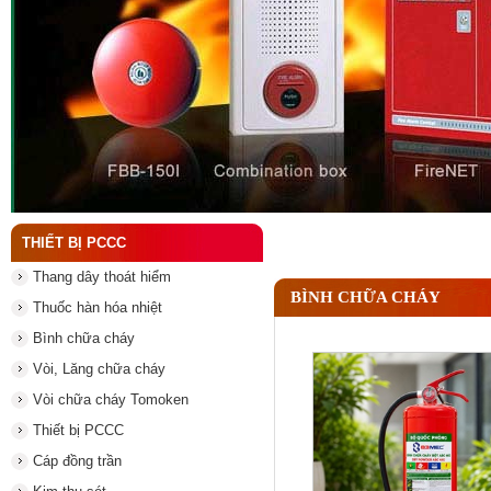
Đầu phun chữa cháy là gì ? Tìm hiểu chi tiết từ A-
THIẾT BỊ PCCC
Thang dây thoát hiểm
BÌNH CHỮA CHÁY
Thuốc hàn hóa nhiệt
Bình chữa cháy
Vòi, Lăng chữa cháy
Vòi chữa cháy Tomoken
Thiết bị PCCC
Cáp đồng trần