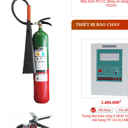
Máy bơm PCCC động cơ xăng
V52AS
THIẾT BỊ BÁO CHÁY
đ
3.400.000
Đặt hàng
Chi tiế
Trung tâm báo cháy 5 kênh Y
mã hàng YF-1G-5L) A