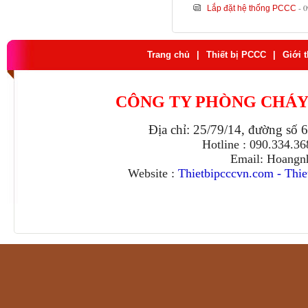
- 
Lắp đặt hệ thống PCCC
Trang chủ
|
Thiết bị PCCC
|
Giới 
CÔNG TY PHÒNG CHÁY
Địa chỉ: 25/79/14, đường số 
Hotline : 090.334.3
Email: Hoangn
Website :
Thietbipcccvn.com
-
Thie