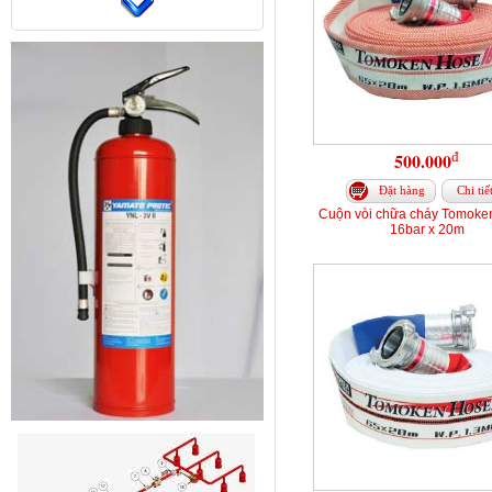
đ
500.000
Đặt hàng
Chi tiế
Cuộn vòi chữa cháy Tomoke
16bar x 20m