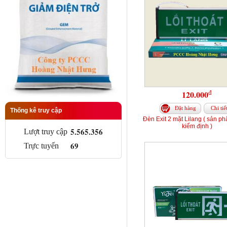
đ
120.000
Đặt hàng
Chi tiế
Thống kê truy cập
Đèn Exit 2 mặt Lilang ( sản p
kiểm định )
5.565.356
Lượt truy cập
69
Trực tuyến