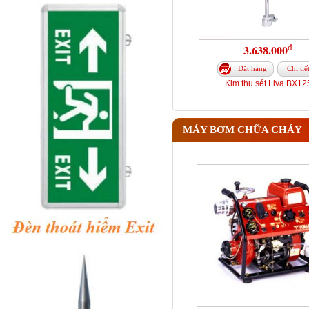
đ
3.638.000
Đặt hàng
Chi tiế
Kim thu sét Liva BX12
MÁY BƠM CHỮA CHÁY