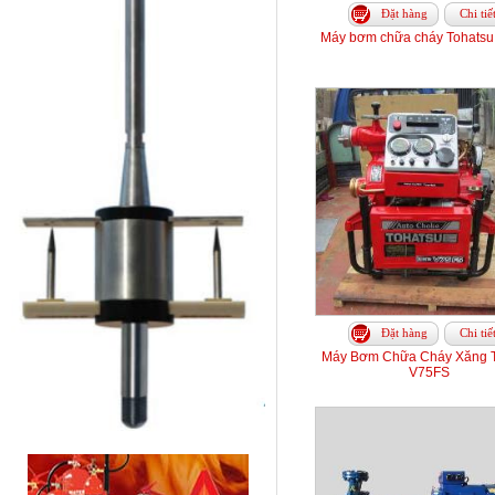
Đặt hàng
Chi tiế
Máy bơm chữa cháy Tohats
Đặt hàng
Chi tiế
Máy Bơm Chữa Cháy Xăng T
V75FS