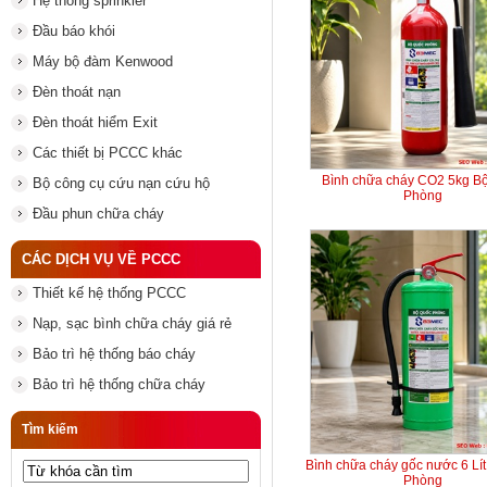
Hệ thống sprinkler
Đầu báo khói
Máy bộ đàm Kenwood
Đèn thoát nạn
Đèn thoát hiểm Exit
Các thiết bị PCCC khác
Bình chữa cháy CO2 5kg B
Bộ công cụ cứu nạn cứu hộ
Phòng
Đầu phun chữa cháy
CÁC DỊCH VỤ VỀ PCCC
Thiết kế hệ thống PCCC
Nạp, sạc bình chữa cháy giá rẻ
Bảo trì hệ thống báo cháy
Bảo trì hệ thống chữa cháy
Tìm kiếm
Bình chữa cháy gốc nước 6 Lí
Phòng