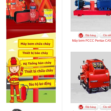
Đặt hàng
Chi tiế
Máy bơm PCCC Pentax CA5
Đặt hàng
Chi tiế