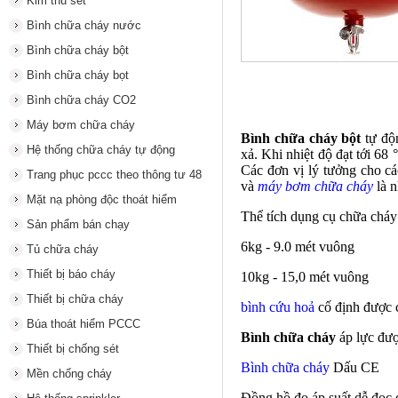
Kim thu sét
Bình chữa cháy nước
Bình chữa cháy bột
Bình chữa cháy bọt
Bình chữa cháy CO2
Máy bơm chữa cháy
Bình chữa cháy bột
tự độn
Hệ thống chữa cháy tự động
xả. Khi nhiệt độ đạt tới 68
Các đơn vị lý tưởng cho c
Trang phục pccc theo thông tư 48
và
máy bơm chữa cháy
là 
Mặt nạ phòng độc thoát hiểm
Thể tích
dụng cụ chữa cháy
Sản phẩm bán chạy
6kg - 9.0 mét vuông
Tủ chữa cháy
Thiết bị báo cháy
10kg - 15,0 mét vuông
Thiết bị chữa cháy
bình cứu hoả
cố định được c
Búa thoát hiểm PCCC
Bình chữa cháy
áp lực đượ
Thiết bị chống sét
Bình chữa cháy
Dấu CE
Mền chống cháy
Đồng hồ đo áp suất dễ đọc đ