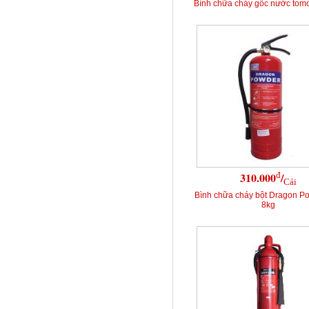
Bình chữa cháy gốc nước tomo
đ
310.000
/
Cái
Bình chữa cháy bột Dragon P
8kg