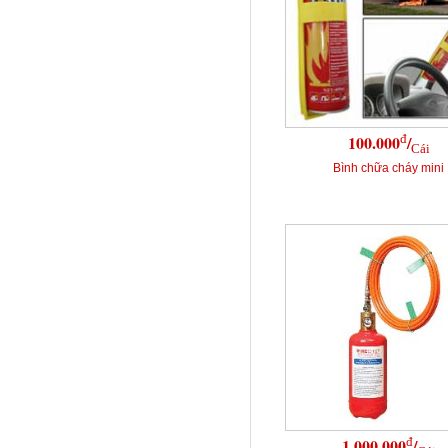
đ
100.000
/
Cái
Bình chữa cháy mini
đ
1.000.000
/