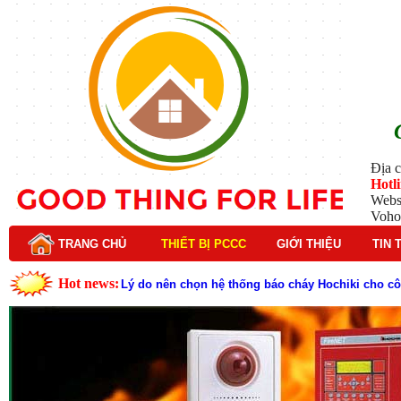
Địa c
Hotl
Webs
Voho
TRANG CHỦ
THIẾT BỊ PCCC
GIỚI THIỆU
TIN 
Hot news:
Lý do nên chọn hệ thống báo cháy Hochiki cho cô
Cách kiểm tra và bảo trì hệ thống báo cháy Hochik
Cấu tạo và nguyên lý hoạt động của báo cháy Hor
Tìm hiểu chi tiết về hệ thống báo cháy Horing hiệ
Các loại thang dây thoát hiểm phổ biến trên thị t
Thang dây thoát hiểm có tác dụng gì trong tình h
Cấu tạo đầu phun chữa cháy trong hệ thống sprin
Kim thu sét là gì? Cấu tạo, nguyên lý hoạt động v
Đầu phun chữa cháy là gì và nguyên lý hoạt động c