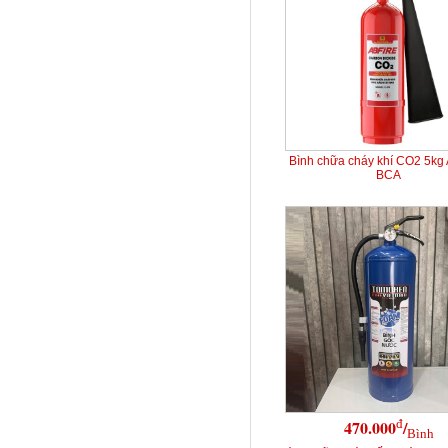
Bình chữa cháy khí CO2 5kg
BCA
đ
470.000
/
Bình