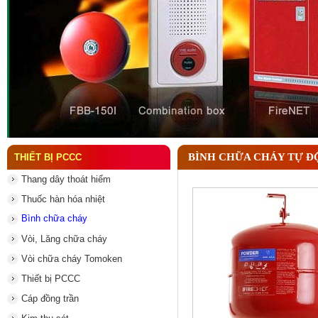
Đầu phun chữa cháy là gì ? Tìm hiểu chi tiết từ A-
BÌNH CHỮA CHÁY TỰ Đ
THIẾT BỊ PCCC
Thang dây thoát hiểm
Thuốc hàn hóa nhiệt
Bình chữa cháy
Vòi, Lăng chữa cháy
Vòi chữa cháy Tomoken
Thiết bị PCCC
Cáp đồng trần