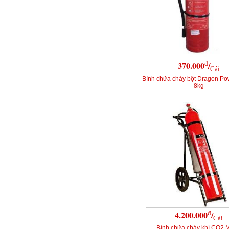
đ
370.000
/
Cái
Bình chữa cháy bột Dragon P
8kg
đ
4.200.000
/
Cái
Bình chữa cháy khí CO2 