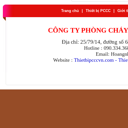
Trang chủ
|
Thiết bị PCCC
|
Giới 
CÔNG TY PHÒNG CHÁY
Địa chỉ: 25/79/14, đường số 
Hotline : 090.334.3
Email: Hoangn
Website :
Thietbipcccvn.com
-
Thie