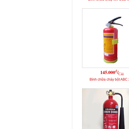
đ
145.000
/
Cái
Bình chữa cháy bột ABC