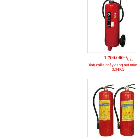
đ
1.700.000
/
Cái
Bình chữa cháy dạng bọt mà
3.34KG