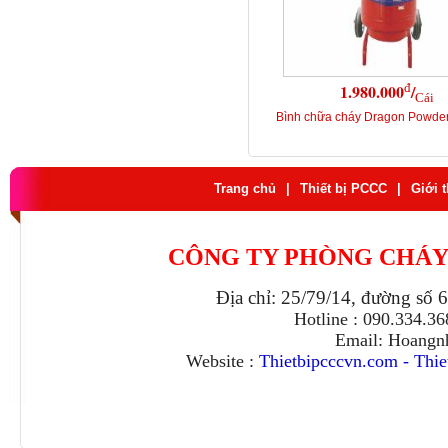
đ
1.980.000
/
Cái
Bình chữa cháy Dragon Powde
Trang chủ
|
Thiết bị PCCC
|
Giới 
CÔNG TY PHÒNG CHÁY
Địa chỉ: 25/79/14, đường số 
Hotline : 090.334.3
Email: Hoangn
Website :
Thietbipcccvn.com
-
Thie