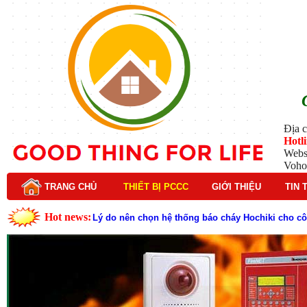
Địa c
Hotl
Webs
Voho
TRANG CHỦ
THIẾT BỊ PCCC
GIỚI THIỆU
TIN 
Hot news:
Lý do nên chọn hệ thống báo cháy Hochiki cho cô
Cách kiểm tra và bảo trì hệ thống báo cháy Hochik
Cấu tạo và nguyên lý hoạt động của báo cháy Hor
Tìm hiểu chi tiết về hệ thống báo cháy Horing hiệ
Các loại thang dây thoát hiểm phổ biến trên thị t
Thang dây thoát hiểm có tác dụng gì trong tình h
Cấu tạo đầu phun chữa cháy trong hệ thống sprin
Kim thu sét là gì? Cấu tạo, nguyên lý hoạt động v
Đầu phun chữa cháy là gì và nguyên lý hoạt động c