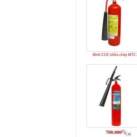
Bình CO2 chữa cháy MT2
đ
700.000
/
Cái