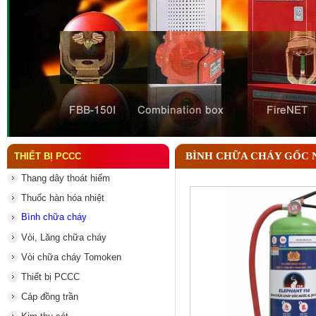
Đầu phun chữa cháy là gì ? Tìm hiểu chi tiết từ A-
BÌNH CHỮA CHÁY GỐC N
THIẾT BỊ PCCC
Thang dây thoát hiểm
Thuốc hàn hóa nhiệt
Bình chữa cháy
Vòi, Lăng chữa cháy
Vòi chữa cháy Tomoken
Thiết bị PCCC
Cáp đồng trần