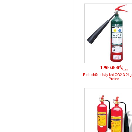
đ
1.900.000
/
Cái
Bình chữa cháy khí CO2 3.2k
Protec