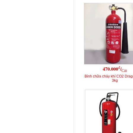
đ
470.000
/
Cái
Bình chữa cháy khí CO2 Dra
3kg