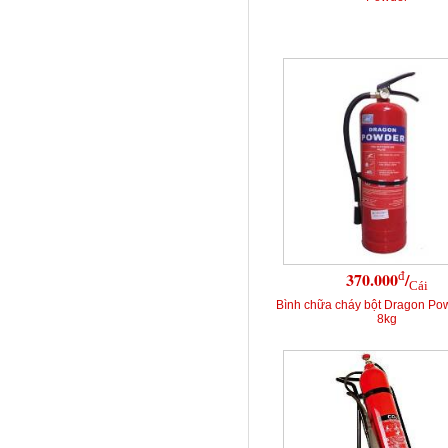
đ
370.000
/
Cái
Bình chữa cháy bột Dragon Po
8kg