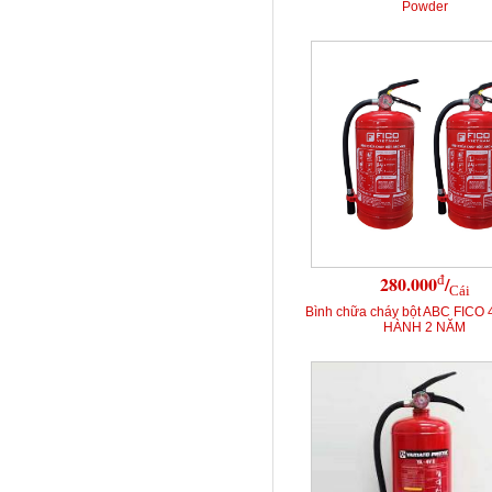
Powder
đ
280.000
/
Cái
Bình chữa cháy bột ABC FICO 
HÀNH 2 NĂM