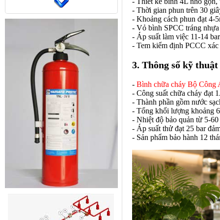
- Thiết kế bình 4L nhỏ gọn, 
- Thời gian phun trên 30 giâ
- Khoảng cách phun đạt 4-5
- Vỏ bình SPCC tráng nhựa 
- Áp suất làm việc 11-14 ba
- Tem kiểm định PCCC xác n
3. Thông số kỹ thuật
-
Bình chữa cháy Bộ Công
- Công suất chữa cháy đạt 
- Thành phần gồm nước sạch
- Tổng khối lượng khoảng 6,
- Nhiệt độ bảo quản từ 5-60
- Áp suất thử đạt 25 bar đả
- Sản phẩm bảo hành 12 thán