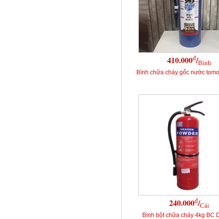
đ
410.000
/
Bình
Bình chữa cháy gốc nước tomok
đ
240.000
/
Cái
Bình bột chữa cháy 4kg BC 