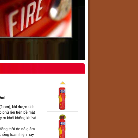
0ml
(foam), khi được kích
o phủ lên trên bề mặt
y ra khỏi không khí và
 đồng thời do nó giảm
 thống foam hiện nay