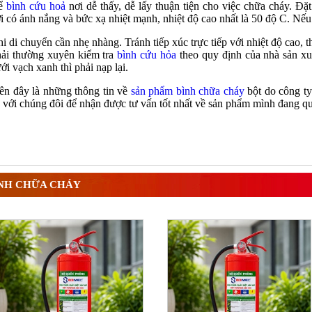
ể
bình cứu hoả
nơi dễ thấy, dễ lấy thuận tiện cho việc chữa cháy. Đặt
i có ánh nắng và bức xạ nhiệt mạnh, nhiệt độ cao nhất là 50 độ C. Nếu
i di chuyển cần nhẹ nhàng. Tránh tiếp xúc trực tiếp với nhiệt độ cao, t
ải thường xuyên kiểm tra
bình cứu hỏa
theo quy định của nhà sản xuấ
ới vạch xanh thì phải nạp lại.
ên đây là những thông tin về
sản phẩm bình chữa cháy
bột do công ty
 với chúng đôi để nhận được tư vấn tốt nhất về sản phẩm mình đang q
NH CHỮA CHÁY