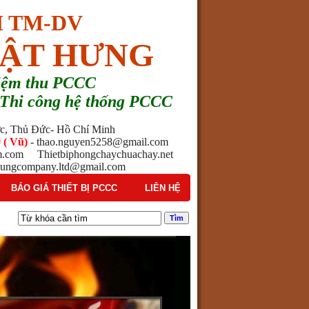
 TM-DV
ẬT HƯNG
hiệm thu PCCC
 - Thi công hệ thống PCCC
ước, Thủ Đức- Hồ Chí Minh
 ( Vũ)
- thao.nguyen5258@gmail.com
am.com Thietbiphongchaychuachay.net
ngcompany.ltd@gmail.com
BÁO GIÁ THIẾT BỊ PCCC
LIÊN HỆ