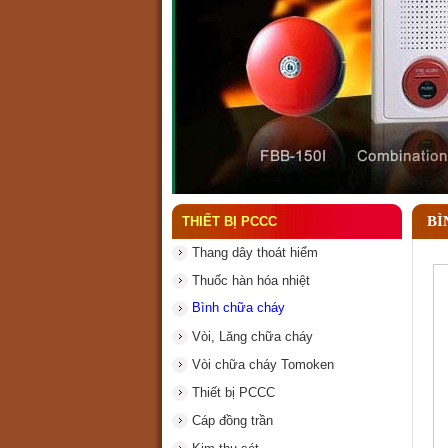
Đầu phun chữa cháy là gì
BÌ
THIẾT BỊ PCCC
Thang dây thoát hiểm
Thuốc hàn hóa nhiệt
Bình chữa cháy
Vòi, Lăng chữa cháy
Vòi chữa cháy Tomoken
Thiết bị PCCC
Cáp đồng trần