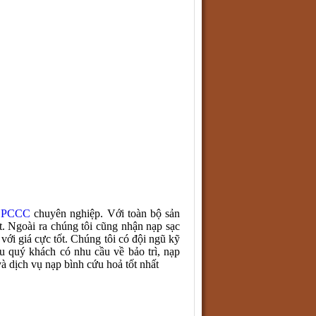
ị PCCC
chuyên nghiệp. Với toàn bộ sản
ất. Ngoài ra chúng tôi cũng
nhận nạp sạc
với giá cực tốt. Chúng tôi có đội ngũ kỹ
ếu quý khách có nhu cầu về bảo trì, nạp
 và dịch vụ nạp
bình cứu hoả
tốt nhất