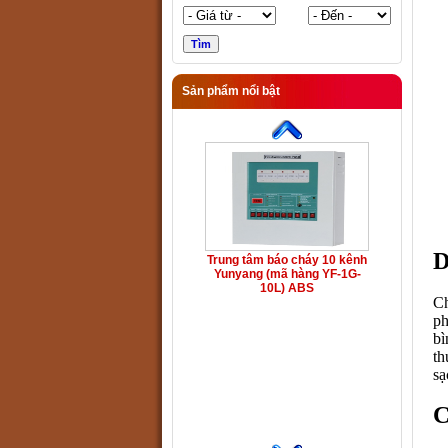
Sản phẩm nổi bật
D
Trung tâm báo cháy 10 kênh
Yunyang (mã hàng YF-1G-
10L) ABS
Ch
ph
bì
th
s
C