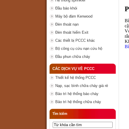
Hệ thống sprinkler
P
Đầu báo khói
Máy bộ đàm Kenwood
Bì
Đèn thoát nạn
cậ
Vớ
Đèn thoát hiểm Exit
rắ
Các thiết bị PCCC khác
Kh
Bì
Bộ công cụ cứu nạn cứu hộ
Đầu phun chữa cháy
CÁC DỊCH VỤ VỀ PCCC
Thiết kế hệ thống PCCC
Nạp, sạc bình chữa cháy giá rẻ
Bảo trì hệ thống báo cháy
Bảo trì hệ thống chữa cháy
Tìm kiếm