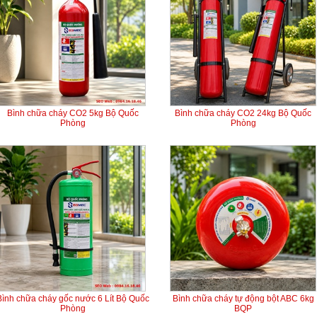
Bình chữa cháy CO2 5kg Bộ Quốc
Bình chữa cháy CO2 24kg Bộ Quốc
Phòng
Phòng
Bình chữa cháy gốc nước 6 Lít Bộ Quốc
Bình chữa cháy tự động bột ABC 6kg
Phòng
BQP