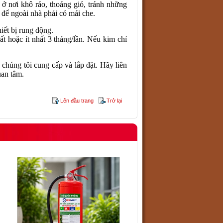
 ở nơi khô ráo, thoáng gió, tránh những
 để ngoài nhà phải có mái che.
hiết bị rung động.
t hoặc ít nhất 3 tháng/lần. Nếu kim chỉ
 chúng tôi cung cấp và lắp đặt. Hãy liên
uan tâm.
Lên đầu trang
Trở lại