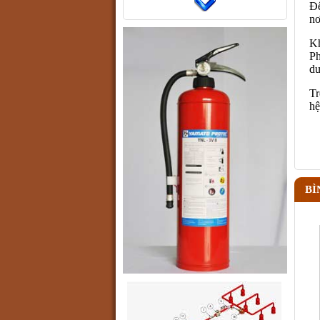
Đ
nơ
Kh
Ph
dư
Tr
hệ
BÌ