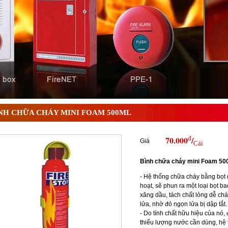
 ? Tìm hiểu chi tiết từ A-Z
NH CHỮA CHÁY MINI FOAM 500ML
đ
70.000
/
Giá
Cái
Bình chữa cháy mini Foam 50
- Hệ thống chữa cháy bằng bọt 
hoạt, sẽ phun ra một loại bọt ba
xăng dầu, tách chất lỏng dễ chá
lửa, nhờ đó ngọn lửa bị dập tắt.
- Do tính chất hữu hiệu của nó,
thiểu lượng nước cần dùng, hệ