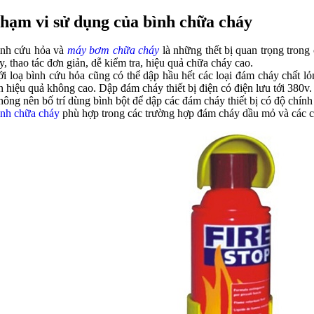
hạm vi sử dụng của bình chữa cháy
nh cứu hỏa và
máy bơm chữa cháy
là những thết bị quan trọng trong
y, thao tác đơn giản, dễ kiểm tra, hiệu quả chữa cháy cao.
i loạ bình cứu hỏa cũng có thể dập hầu hết các loại đám cháy chất lỏ
n hiệu quả không cao. Dập đám cháy thiết bị điện có điện lưu tới 380v.
ông nên bố trí dùng bình bột để dập các đám cháy thiết bị có độ chính
nh chữa cháy
phù hợp trong các trường hợp đám cháy dầu mỏ và các 