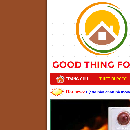
TRANG CHỦ
THIẾT BỊ PCCC
Hot news:
Lý do nên chọn hệ thốn
Cách kiểm tra và bảo tr
Cấu tạo và nguyên lý h
Tìm hiểu chi tiết về hệ
Các loại thang dây thoát
Thang dây thoát hiểm có
Cấu tạo đầu phun chữa c
Kim thu sét là gì? Cấu 
Đầu phun chữa cháy là g