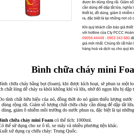
được tin dùng rộng rãi. Giảm s
cần dùng để dập tắt lửa, nghĩa 
thiết bị, đồ dùng, giảm ô nhiễ
ra, đặc biệt là tại những nơi có
Khi quý khách cần
báo giá thiế
với hotline của Cty PCCC Hoàn
09056.44449 - 0903 343 680
để
giá mới nhất. Chúng tôi rất hâ
hàng hoá và dịch vụ cho quý k
Bình chữa cháy mini Fo
Bình chữa cháy bằng bọt (foam), khi được kích hoạt, sẽ phun ra một lo
ch chất lỏng dễ cháy ra khỏi không khí và lửa, nhờ đó ngọn lửa bị dập t
Do tính chất hữu hiệu của nó, đồng thời do nó giảm thiểu lượng nướ
n dùng rộng rãi. Giảm số lượng chất chữa cháy cần dùng để dập tắt lửa,
 dùng, giảm ô nhiễm môi trường do nước phun ra, đặc biệt là tại những
Bình chữa cháy mini Foam
có thể tích: 1000ml.
Có thể sử dụng cho xe ô tô, xe máy và nhiều phương tiện khác.
Xuất xứ
dụng cụ chữa cháy
: Trung Quốc.