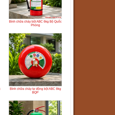
Bình chữa cháy bột ABC 6kg Bộ Quốc
Phòng
c
Bình chữa cháy tự động bột ABC 8kg
BQP