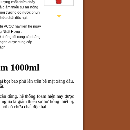
ố lượng chất chữa cháy
là giảm thiểu sự hư hỏng
m môi trường do nước phun
 chứa chất độc hại.
t bị PCCC
hãy liên hệ ngay
g Nhật Hưng :
 chúng tôi cung cấp bảng
n hạnh được cung cấp
hách
am 1000ml
ại bọt bao phủ lên trên bề mặt xăng dầu,
ắt.
c cần dùng, hệ thống foam hiện nay được
 nghĩa là giảm thiểu sự hư hỏng thiết bị,
 nơi có chứa chất độc hại.