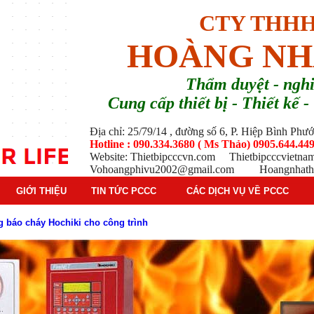
CTY THHH
HOÀNG NH
T
hẩm duyệt - ng
Cung cấp thiết bị - Thiết kế
Địa chỉ: 25/79/14 , đường số 6, P. Hiệp Bình Ph
Hotline : 090.334.3680 ( Ms Thảo) 0905.644.449
Website: Thietbipcccvn.com Thietbipcccvietn
Vohoangphivu2002@gmail.com Hoangnhathu
GIỚI THIỆU
TIN TỨC PCCC
CÁC DỊCH VỤ VỀ PCCC
g báo cháy Hochiki cho công trình
ì hệ thống báo cháy Hochiki định kỳ
oạt động của báo cháy Horing
 thống báo cháy Horing hiện nay
 hiểm phổ biến trên thị trường
 tác dụng gì trong tình huống khẩn cấp hiệu quả
háy trong hệ thống sprinkler tự động
tạo, nguyên lý hoạt động và ứng dụng thực tế
ì và nguyên lý hoạt động chi tiết