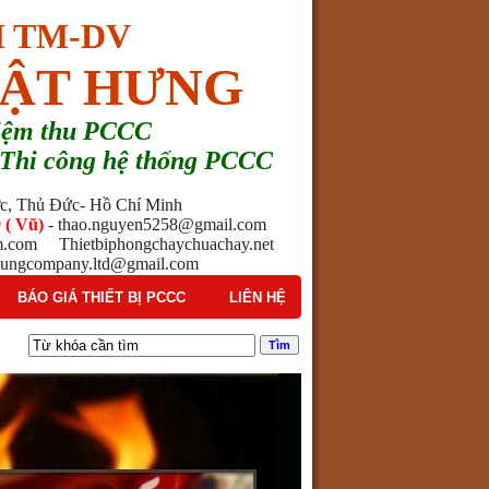
 TM-DV
ẬT HƯNG
hiệm thu PCCC
 - Thi công hệ thống PCCC
ước, Thủ Đức- Hồ Chí Minh
 ( Vũ)
- thao.nguyen5258@gmail.com
am.com Thietbiphongchaychuachay.net
ngcompany.ltd@gmail.com
BÁO GIÁ THIẾT BỊ PCCC
LIÊN HỆ