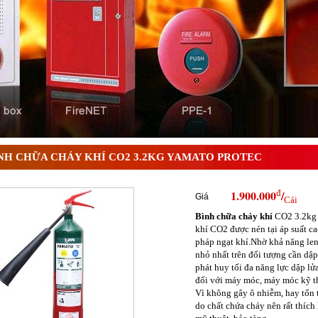
 ? Tìm hiểu chi tiết từ A-Z
NH CHỮA CHÁY KHÍ CO2 3.2KG YAMATO PROTEC
đ
1.900.000
/
Giá
Cái
Bình chữa cháy khí
CO2 3.2kg 
khí CO2 được nén tại áp suất c
pháp ngạt khí.Nhờ khả năng len 
nhỏ nhất trên đối tượng cần dập
phát huy tối đa năng lực dập lử
đối với máy móc, máy móc kỹ th
Vì không gây ô nhiễm, hay tổn 
do chất chứa cháy nên rất thích