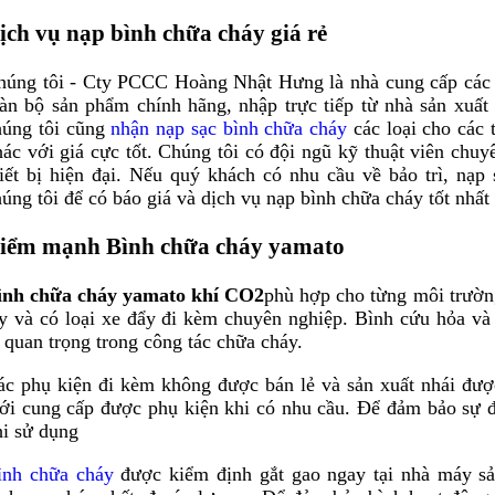
ịch vụ nạp bình chữa cháy giá rẻ
húng tôi - Cty PCCC Hoàng Nhật Hưng là nhà cung cấp các 
oàn bộ sản phẩm chính hãng, nhập trực tiếp từ nhà sản xuất 
húng tôi cũng
nhận nạp sạc bình chữa cháy
các loại cho các 
hác với giá cực tốt. Chúng tôi có đội ngũ kỹ thuật viên chu
hiết bị hiện đại. Nếu quý khách có nhu cầu về bảo trì, nạp
úng tôi để có báo giá và dịch vụ nạp bình chữa cháy tốt nhất
iểm mạnh Bình chữa cháy yamato
ình chữa cháy yamato khí CO2
phù hợp cho từng môi trườn
ay và có loại xe đẩy đi kèm chuyên nghiệp. Bình cứu hỏa v
 quan trọng trong công tác chữa cháy.
ác phụ kiện đi kèm không được bán lẻ và sản xuất nhái được
ới cung cấp được phụ kiện khi có nhu cầu. Để đảm bảo sự đ
hi sử dụng
ình chữa cháy
được kiểm định gắt gao ngay tại nhà máy sả