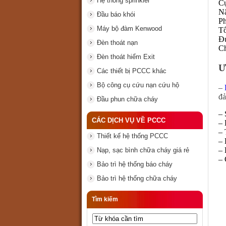
Hệ thống sprinkler
Cự
Nă
Đầu báo khói
Ph
Máy bộ đàm Kenwood
Tổ
Đ
Đèn thoát nạn
Ch
Đèn thoát hiểm Exit
Ư
Các thiết bị PCCC khác
Bộ công cụ cứu nạn cứu hộ
–
đả
Đầu phun chữa cháy
– 
CÁC DỊCH VỤ VỀ PCCC
– 
– 
Thiết kế hệ thống PCCC
– 
– 
Nạp, sạc bình chữa cháy giá rẻ
– 
Bảo trì hệ thống báo cháy
Bảo trì hệ thống chữa cháy
Tìm kiếm