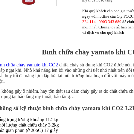
mỹ thuật, bảo tàng
Khi quý khách cần
báo giá thiế
ngay với hotline của Cty PCCC
224 114 - 0903 343 680
để chún
mới nhất. Chúng tôi rất hân hạ
và dịch vụ cho quý khách
Bình chữa cháy yamato khí 
nh chữa cháy yamato khí CO2
chữa cháy sử dụng khí CO2 được nén tạ
áp ngạt khí. Nhờ khả năng len lỏi vào những chi tiết nhỏ nhất trên đối
át huy tối đa năng lực dập lửa tại môi trường hỏa hoạn đối với máy m
ện.
 không gây ô nhiễm, hay tổn thất sau đám cháy gây ra do chất chứa c
 dụng tại bảo tàng mỹ thuật, bảo tàng…
hông số kỹ thuật bình chữa cháy yamato khí CO2 3.
ng trọng lượng khoảng 11.5kg
ối lượng chất chữa cháy 3.2kg
ời gian phun (ở 20oC) 17 giây