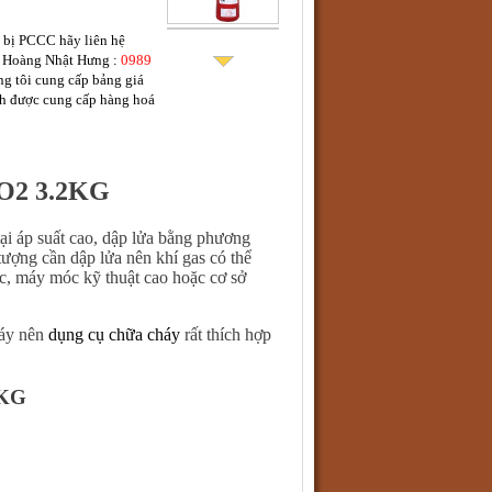
t bị PCCC
hãy liên hệ
 Hoàng Nhật Hưng :
0989
g tôi cung cấp bảng giá
nh được cung cấp hàng hoá
CO2 3.2KG
i áp suất cao, dập lửa bằng phương
 tượng cần dập lửa nên khí gas có thể
óc, máy móc kỹ thuật cao hoặc cơ sở
háy nên
dụng cụ chữa cháy
rất thích hợp
2KG