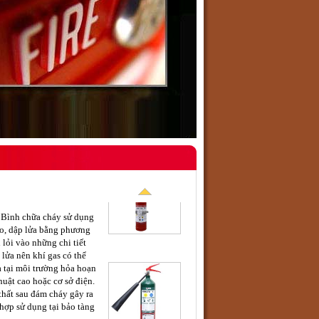
Bình chữa cháy sử dụng
ao, dập lửa bằng phương
lỏi vào những chi tiết
 lửa nên khí gas có thể
a tại môi trường hỏa hoạn
uật cao hoặc cơ sở điện.
thất sau đám cháy gây ra
 hợp sử dụng tại bảo tàng