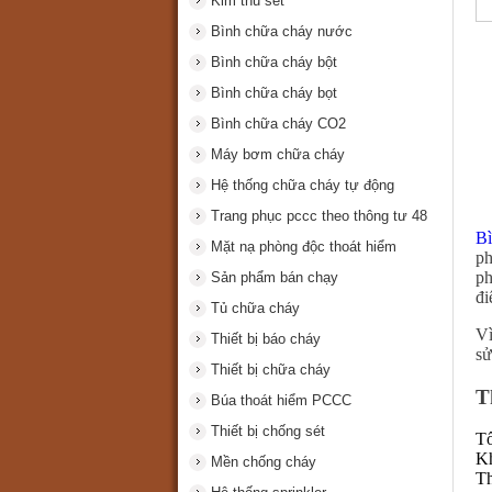
Kim thu sét
Bình chữa cháy nước
Bình chữa cháy bột
Bình chữa cháy bọt
Bình chữa cháy CO2
Máy bơm chữa cháy
Hệ thống chữa cháy tự động
Trang phục pccc theo thông tư 48
Bì
Mặt nạ phòng độc thoát hiểm
ph
ph
Sản phẩm bán chạy
đi
Tủ chữa cháy
Vì
Thiết bị báo cháy
sử
Thiết bị chữa cháy
T
Búa thoát hiểm PCCC
Thiết bị chống sét
Tổ
Kh
Mền chống cháy
Th