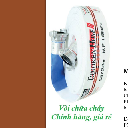
M
N
b
C
P
b
Đ
P