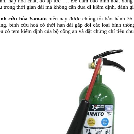
ình, nạp hóa chất, đo áp lực …. Để đảm bảo bình hoạt động 
u trong thời gian dài mà không cần đưa đi kiểm định, đánh gi
ình cứu hỏa Yamato
hiện nay được chúng tôi bảo hành 36 t
ang.
bình cứu hoả
có thời hạn dài gấp đôi các loại bình thô
ều có tem kiểm định của bộ công an và dặt chứng chỉ tiêu ch