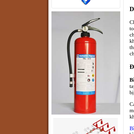
D
C
t
c
k
t
ch
Đ
B
t
bị
C
m
k
B