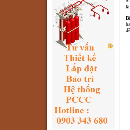
b
lâ
B
h
đ