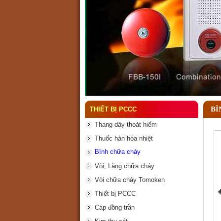
Đầu phun chữa cháy là gì
BÌ
THIẾT BỊ PCCC
Thang dây thoát hiểm
Thuốc hàn hóa nhiệt
Bình chữa cháy
Vòi, Lăng chữa cháy
Vòi chữa cháy Tomoken
Thiết bị PCCC
Cáp đồng trần