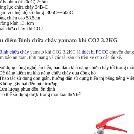
 ly phun (ở 20oC) 2~5m
ng lực chữa cháy 34B-C
ạm vi nhiệt độ sử dụng -30oC~+60oC
ng chiều cao 58.5cm
ường kính 13.4cm
ất chữa cháy khí CO2
u điểm Bình chữa cháy yamato khí CO2 3.2KG
Bình chữa cháy
yamato khí CO2 3.2KG là
thiết bị PCCC
chuyên dụng 
m bảo an toàn, tính mạng và các tài sản có trên xe cho các tài xế.
Sử dụng công nghệ tân tiến, bảo đảm khả năng chữa cháy tốt trong m
Dễ dàng kiểm tra khả năng chữa cháy qua đồng hồ
Thao tác sử dụng đơn giản, hướng dẫn sử dụng hiển thị bằng tiếng Việt
Không gây hại đến môi trường
Lưu lượng phun đều, ổn định
Có thể sử dụng được trong mọi loại thời tiết