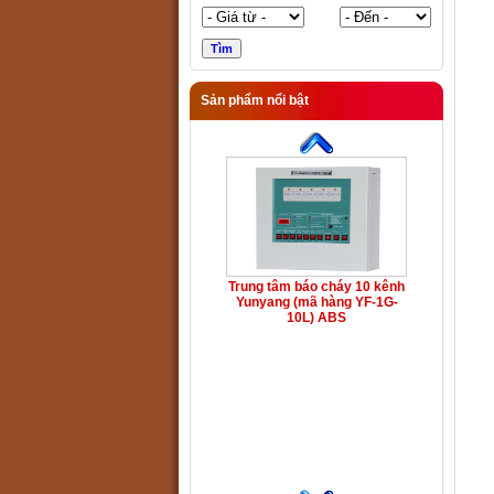
Sản phẩm nổi bật
Trung tâm báo cháy 10 kênh
Yunyang (mã hàng YF-1G-
10L) ABS