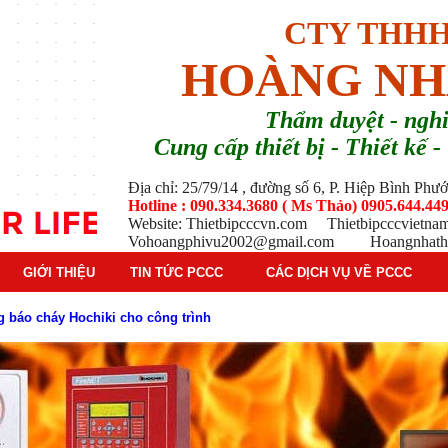
CTY THHH
HOÀNG NH
T
hẩm duyệt - ng
Cung cấp thiết bị - Thiết kế
Địa chỉ: 25/79/14 , đường số 6, P. Hiệp Bình Ph
Hotline : 090.334.3680 ( Ms Thảo) 0905.644.449
Website: Thietbipcccvn.com Thietbipcccvietn
Vohoangphivu2002@gmail.com Hoangnhathu
GIỚI THIỆU
TIN TỨC PCCC
CÁC DỊCH VỤ VỀ PCCC
g báo cháy Hochiki cho công trình
ì hệ thống báo cháy Hochiki định kỳ
oạt động của báo cháy Horing
 thống báo cháy Horing hiện nay
 hiểm phổ biến trên thị trường
 tác dụng gì trong tình huống khẩn cấp hiệu quả
háy trong hệ thống sprinkler tự động
tạo, nguyên lý hoạt động và ứng dụng thực tế
ì và nguyên lý hoạt động chi tiết