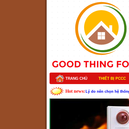
TRANG CHỦ
THIẾT BỊ PCCC
Hot news:
Lý do nên chọn hệ thốn
Cách kiểm tra và bảo tr
Cấu tạo và nguyên lý h
Tìm hiểu chi tiết về hệ
Các loại thang dây thoát
Thang dây thoát hiểm có
Cấu tạo đầu phun chữa c
Kim thu sét là gì? Cấu 
Đầu phun chữa cháy là g