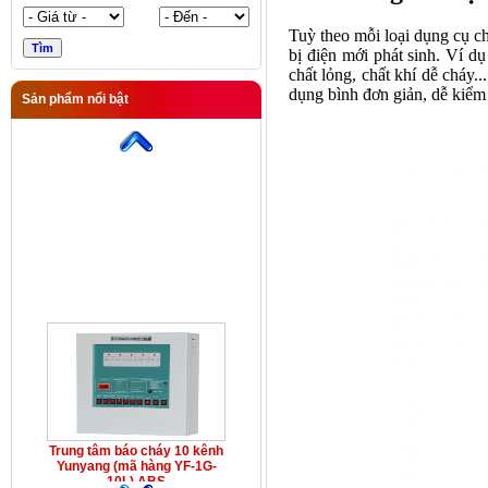
Tuỳ theo mỗi loại
dụng cụ c
bị điện mới phát sinh. Ví d
chất lỏng, chất khí dễ cháy..
dụng bình đơn giản, dễ kiểm
Sản phẩm nổi bật
Trung tâm báo cháy 10 kênh
Yunyang (mã hàng YF-1G-
10L) ABS
Trung tâm báo cháy 10 kênh
Yunyang (mã hàng YF-1G-
10L) ABS