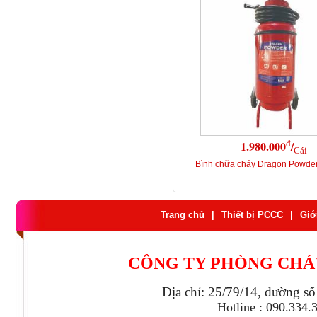
đ
1.980.000
/
Cái
Bình chữa cháy Dragon Powde
Trang chủ
|
Thiết bị PCCC
|
Giớ
CÔNG TY PHÒNG CHÁ
Địa chỉ: 25/79/14, đường s
Hotline : 090.334