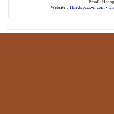
Email: Hoan
Website :
Thietbipcccvn.com
-
Th