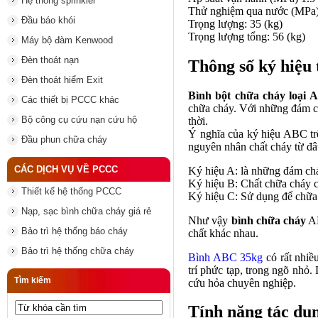
Hệ thống sprinkler
Thử nghiệm qua nước (MPa
Đầu báo khói
Trọng lượng: 35 (kg)
Trọng lượng tổng: 56 (kg)
Máy bộ đàm Kenwood
Đèn thoát nạn
Thông số ký hiệu
Đèn thoát hiểm Exit
Bình bột chữa cháy loại 
Các thiết bị PCCC khác
chữa cháy. Với những đám chá
Bộ công cụ cứu nạn cứu hộ
thời.
Ý nghĩa của ký hiệu ABC tr
Đầu phun chữa cháy
nguyên nhân chất cháy từ đâ
CÁC DỊCH VỤ VỀ PCCC
Ký hiệu A: là những đám chá
Ký hiệu B: Chất chữa cháy c
Thiết kế hệ thống PCCC
Ký hiệu C: Sử dụng để chữa c
Nạp, sạc bình chữa cháy giá rẻ
Như vậy
bình chữa cháy
AB
Bảo trì hệ thống báo cháy
chất khác nhau.
Bảo trì hệ thống chữa cháy
Bình ABC 35kg
có rất nhiề
trí phức tạp, trong ngõ nhỏ.
Tìm kiếm
cứu hỏa chuyên nghiệp.
Tính năng tác dụ