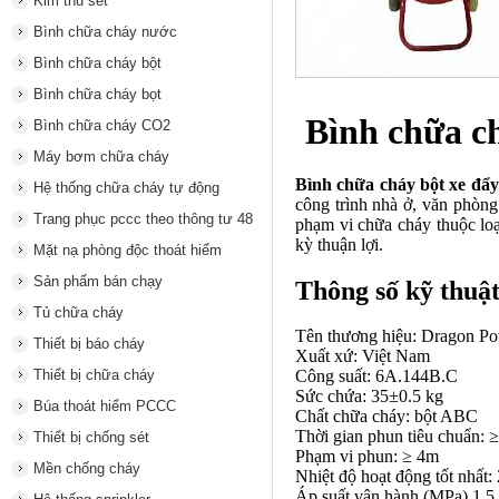
Kim thu sét
Bình chữa cháy nước
Bình chữa cháy bột
Bình chữa cháy bọt
Bình chữa c
Bình chữa cháy CO2
Máy bơm chữa cháy
Bình chữa cháy bột xe đẩ
Hệ thống chữa cháy tự động
công trình nhà ở, văn phòng
Trang phục pccc theo thông tư 48
phạm vi chữa cháy thuộc loạ
kỳ thuận lợi.
Mặt nạ phòng độc thoát hiểm
Sản phẩm bán chạy
Thông số kỹ thuậ
Tủ chữa cháy
Tên thương hiệu: Dragon P
Thiết bị báo cháy
Xuất xứ: Việt Nam
Thiết bị chữa cháy
Công suất: 6A.144B.C
Sức chứa: 35±0.5 kg
Búa thoát hiểm PCCC
Chất chữa cháy: bột ABC
Thời gian phun tiêu chuẩn: 
Thiết bị chống sét
Phạm vi phun: ≥ 4m
Mền chống cháy
Nhiệt độ hoạt động tốt nhất
Áp suất vận hành (MPa) 1.5