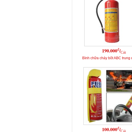
đ
190.000
/
Cái
Bình chữa cháy bôt ABC trung 
đ
100.000
/
Cái