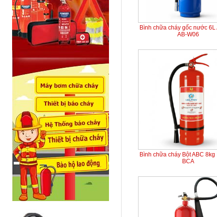
Bình chữa cháy gốc nước 6L
AB-W06
Bình chữa cháy Bột ABC 8kg 
BCA