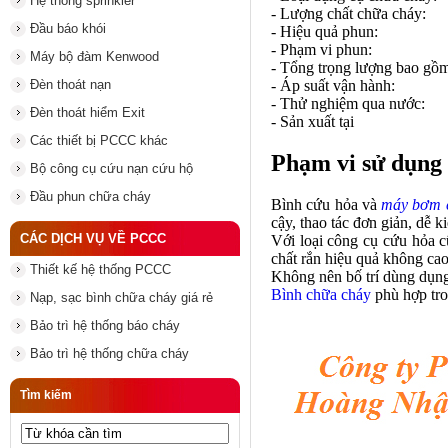
Hệ thống sprinkler
- Lượng chất chữa 
Đầu báo khói
- Hiệu quả ph
- Phạm vi ph
Máy bộ đàm Kenwood
- Tổng trọng lượng bao gồm
Đèn thoát nạn
- Áp suất vận h
- Thử nghiệm qua n
Đèn thoát hiểm Exit
- Sản xuất tạ
Các thiết bị PCCC khác
Phạm vi sử dụng 
Bộ công cụ cứu nạn cứu hộ
Đầu phun chữa cháy
Bình cứu hỏa và
máy bơm 
cậy, thao tác đơn giản, dễ k
CÁC DỊCH VỤ VỀ PCCC
Với loại công cụ cứu hỏa c
chất rắn hiệu quả không cao
Thiết kế hệ thống PCCC
Không nên bố trí dùng
dụng
Bình chữa cháy
phù hợp tro
Nạp, sạc bình chữa cháy giá rẻ
Bảo trì hệ thống báo cháy
Bảo trì hệ thống chữa cháy
Tìm kiếm