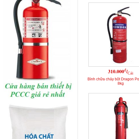
đ
310.000
/
Cái
Bình chữa cháy bột Dragon P
8kg