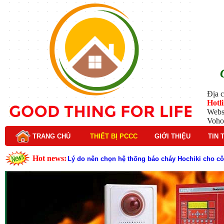
Địa c
Hotl
Webs
Voho
TRANG CHỦ
THIẾT BỊ PCCC
GIỚI THIỆU
TIN 
Hot news:
Lý do nên chọn hệ thống báo cháy Hochiki cho cô
Cách kiểm tra và bảo trì hệ thống báo cháy Hochik
Cấu tạo và nguyên lý hoạt động của báo cháy Hor
Tìm hiểu chi tiết về hệ thống báo cháy Horing hiệ
Các loại thang dây thoát hiểm phổ biến trên thị t
Thang dây thoát hiểm có tác dụng gì trong tình h
Cấu tạo đầu phun chữa cháy trong hệ thống sprin
Kim thu sét là gì? Cấu tạo, nguyên lý hoạt động v
Đầu phun chữa cháy là gì và nguyên lý hoạt động c