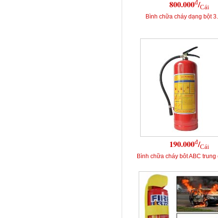
đ
800.000
/
Cái
Bình chữa cháy dạng bột 
đ
190.000
/
Cái
Bình chữa cháy bôt ABC trung