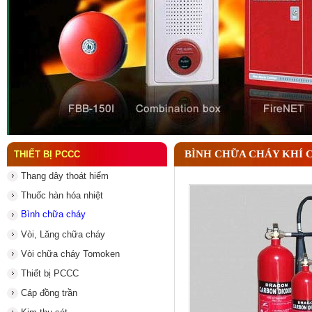
Đầu phun chữa cháy là gì ? Tìm hiểu chi tiết từ A-
BÌNH CHỮA CHÁY KHÍ 
THIẾT BỊ PCCC
Thang dây thoát hiểm
Thuốc hàn hóa nhiệt
Bình chữa cháy
Vòi, Lăng chữa cháy
Vòi chữa cháy Tomoken
Thiết bị PCCC
Cáp đồng trần