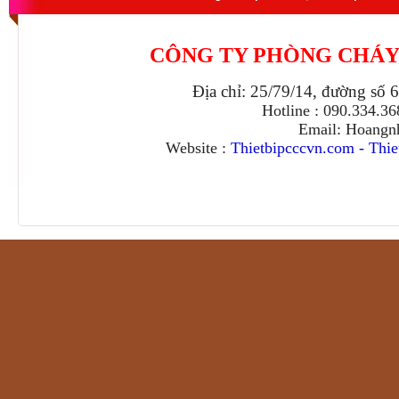
CÔNG TY PHÒNG CHÁY
Địa chỉ: 25/79/14, đường số 
Hotline : 090.334.3
Email: Hoangn
Website :
Thietbipcccvn.com
-
Thie