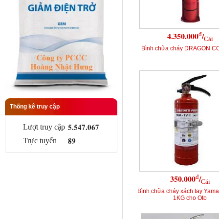
đ
4.350.000
/
Cái
Bình chữa cháy DRAGON C
Thống kê truy cập
5.547.067
Lượt truy cập
89
Trực tuyến
đ
350.000
/
Cái
Bình chữa cháy xách tay Yama
1KG cho Oto