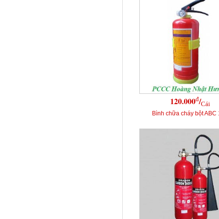
đ
120.000
/
Cái
Bình chữa cháy bột ABC