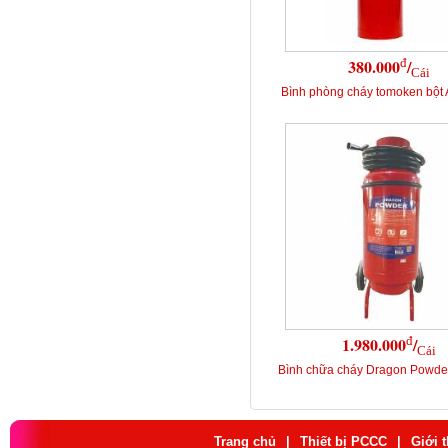
đ
380.000
/
Cái
Bình phòng cháy tomoken bột
đ
1.980.000
/
Cái
Bình chữa cháy Dragon Powd
Trang chủ
|
Thiết bị PCCC
|
Giới 