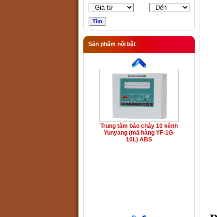
Sản phẩm nổi bật
Trung tâm báo cháy 10 kênh
Yunyang (mã hàng YF-1G-
10L) ABS