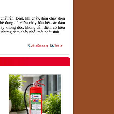
chất rắn, lỏng, khí cháy, đám cháy điện
 thể dùng để chữa cháy hầu hết các đám
ày không độc, không dẫn điện, có hiệu
y những đám cháy nhỏ, mới phát sinh.
Lên đầu trang
Trở lại