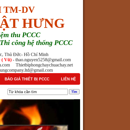
 TM-DV
ẬT HƯNG
hiệm thu PCCC
 - Thi công hệ thống PCCC
ước, Thủ Đức- Hồ Chí Minh
 ( Vũ)
- thao.nguyen5258@gmail.com
am.com Thietbiphongchaychuachay.net
ngcompany.ltd@gmail.com
BÁO GIÁ THIẾT BỊ PCCC
LIÊN HỆ