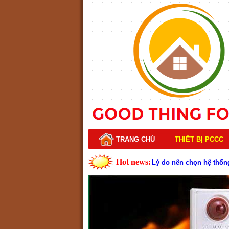
TRANG CHỦ
THIẾT BỊ PCCC
Hot news:
Lý do nên chọn hệ thốn
Cách kiểm tra và bảo tr
Cấu tạo và nguyên lý h
Tìm hiểu chi tiết về hệ
Các loại thang dây thoát
Thang dây thoát hiểm có
Cấu tạo đầu phun chữa c
Kim thu sét là gì? Cấu 
Đầu phun chữa cháy là g