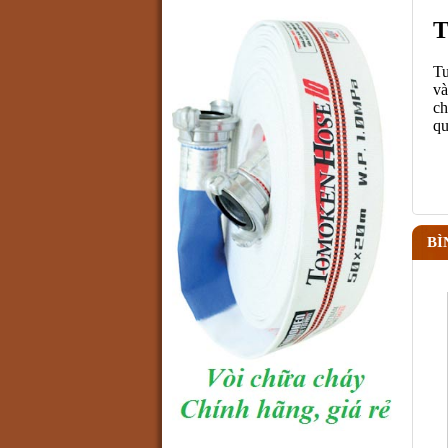
T
Tu
và
ch
qu
BÌ