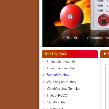
Đầu phun chữa cháy là gì
BÌ
THIẾT BỊ PCCC
Thang dây thoát hiểm
Thuốc hàn hóa nhiệt
Bình chữa cháy
Vòi, Lăng chữa cháy
Vòi chữa cháy Tomoken
Thiết bị PCCC
Cáp đồng trần