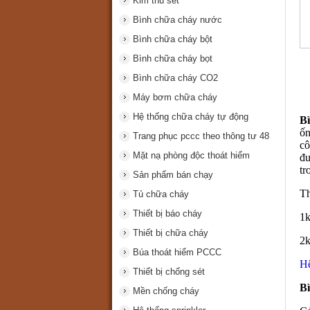
Kim thu sét
Bình chữa cháy nước
Bình chữa cháy bột
Bình chữa cháy bọt
Bình chữa cháy CO2
Máy bơm chữa cháy
Hệ thống chữa cháy tự động
B
ốn
Trang phục pccc theo thông tư 48
cô
Mặt nạ phòng độc thoát hiểm
đư
tr
Sản phẩm bán chạy
Th
Tủ chữa cháy
Thiết bị báo cháy
1k
Thiết bị chữa cháy
2k
Búa thoát hiểm PCCC
Hệ
Thiết bị chống sét
Bì
Mền chống cháy