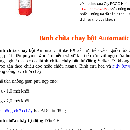
với hotline của Cty PCCC Hoàn
114 - 0903 343 680
để chúng tô
nhất. Chúng tôi rất hân hạnh đ
dịch vụ cho quý khách
Bình chữa cháy bột Automatic
ình chữa cháy bột
Automatic Strike FX xả trực tiếp vào nguồn lửa
g phát hiện polymer 4m làm mềm và vỡ khi tiếp xúc với ngọn lửa ho
ng nghiệp và xe cộ,
bình chữa cháy bột tự động
Strike FX không 
ợc gắn theo chiều dọc hoặc chiều ngang. Bình cứu hỏa và
máy bơm
ong công tác chữa cháy.
ể tích không gian phù hợp cho:
g - 1,0 mét khối
g - 2,0 mét khối
 thống chữa cháy
bột ABC tự động
nh chữa cháy tự động
Dấu CE