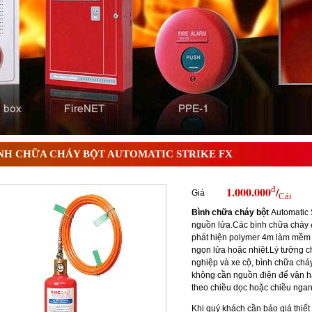
 ? Tìm hiểu chi tiết từ A-Z
NH CHỮA CHÁY BỘT AUTOMATIC STRIKE FX
đ
1.000.000
/
Giá
Cái
Bình chữa cháy bột
Automatic S
nguồn lửa.Các bình chữa cháy
phát hiện polymer 4m làm mềm v
ngọn lửa hoặc nhiệt.Lý tưởng 
nghiệp và xe cộ, bình chữa cháy
không cần nguồn điện để vận h
theo chiều dọc hoặc chiều ngan
Khi quý khách cần
báo giá thiế