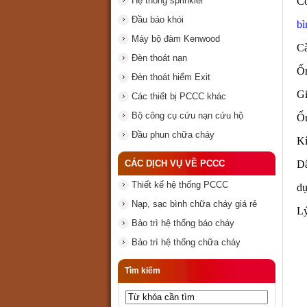
Có
Hệ thống sprinkler
Đầu báo khói
bì
Máy bộ đàm Kenwood
Cà
Đèn thoát nạn
Ốn
Đèn thoát hiểm Exit
G
Các thiết bị PCCC khác
Bộ công cụ cứu nạn cứu hộ
Ốn
Đầu phun chữa cháy
Kí
Dâ
CÁC DỊCH VỤ VỀ PCCC
Thiết kế hệ thống PCCC
dụ
Nạp, sạc bình chữa cháy giá rẻ
Lý
Bảo trì hệ thống báo cháy
Bảo trì hệ thống chữa cháy
Tìm kiếm