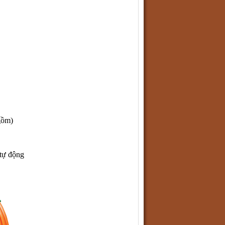
gồm)
 tự động