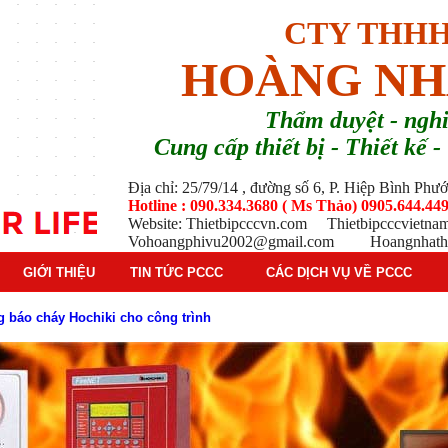
CTY THHH
HOÀNG NH
T
hẩm duyệt - ng
Cung cấp thiết bị - Thiết kế
Địa chỉ: 25/79/14 , đường số 6, P. Hiệp Bình Ph
Hotline : 090.334.3680 ( Ms Thảo) 0905.644.449
Website: Thietbipcccvn.com Thietbipcccvietn
Vohoangphivu2002@gmail.com Hoangnhathu
GIỚI THIỆU
TIN TỨC PCCC
CÁC DỊCH VỤ VỀ PCCC
g báo cháy Hochiki cho công trình
ì hệ thống báo cháy Hochiki định kỳ
oạt động của báo cháy Horing
 thống báo cháy Horing hiện nay
 hiểm phổ biến trên thị trường
 tác dụng gì trong tình huống khẩn cấp hiệu quả
háy trong hệ thống sprinkler tự động
tạo, nguyên lý hoạt động và ứng dụng thực tế
ì và nguyên lý hoạt động chi tiết