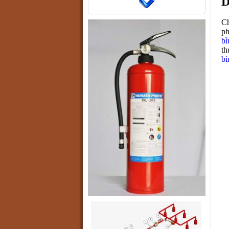
D
Ch
ph
bì
th
bì