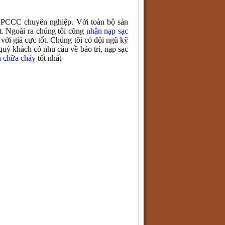
 PCCC chuyên nghiệp. Với toàn bộ sản
ất. Ngoài ra chúng tôi cũng
nhận nạp sạc
với giá cực tốt. Chúng tôi có đội ngũ kỹ
quý khách có nhu cầu về bảo trì, nạp sạc
h chữa cháy
tốt nhất