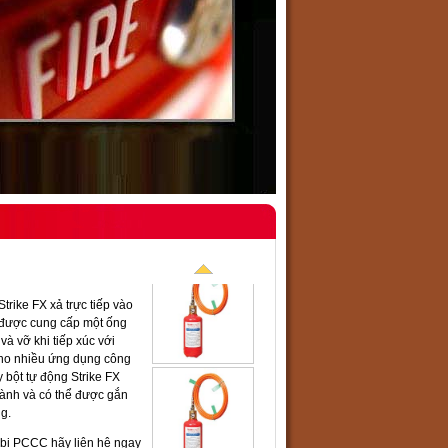
trike FX xả trực tiếp vào
 được cung cấp một ống
à vỡ khi tiếp xúc với
cho nhiều ứng dụng công
 bột tự động Strike FX
ành và có thể được gắn
g.
t bị PCCC
hãy liên hệ ngay