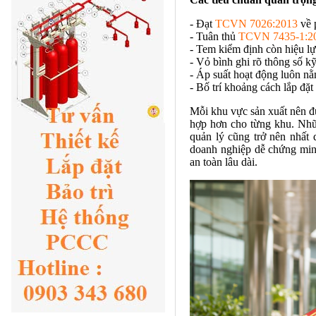
- Đạt
TCVN 7026:2013
về 
- Tuân thủ
TCVN 7435-1:2
- Tem kiểm định còn hiệu lự
- Vỏ bình ghi rõ thông số k
- Áp suất hoạt động luôn nằ
- Bố trí khoảng cách lắp đặ
Mỗi khu vực sản xuất nên đư
hợp hơn cho từng khu. Nhữn
quản lý cũng trở nên nhất
doanh nghiệp dễ chứng minh
an toàn lâu dài.