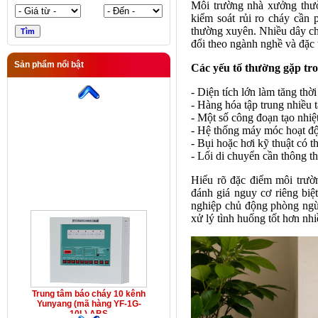
Môi trường nhà xưởng thườn
kiểm soát rủi ro cháy cần 
thường xuyên. Nhiều dây chu
đổi theo ngành nghề và đặc t
Trung tâm báo cháy 10 kênh
Yunyang (mã hàng YF-1G-
Sản phẩm nổi bật
Các yếu tố thường gặp tr
10L) ABS
- Diện tích lớn làm tăng thời
- Hàng hóa tập trung nhiều t
- Một số công đoạn tạo nhiệt
- Hệ thống máy móc hoạt độn
- Bụi hoặc hơi kỹ thuật có th
- Lối di chuyển cần thông t
Hiểu rõ đặc điểm môi trườ
đánh giá nguy cơ riêng biệt
nghiệp chủ động phòng ngừ
xử lý tình huống tốt hơn nh
Trung tâm báo cháy 10 kênh
Yunyang (mã hàng YF-1G-
10L) ABS