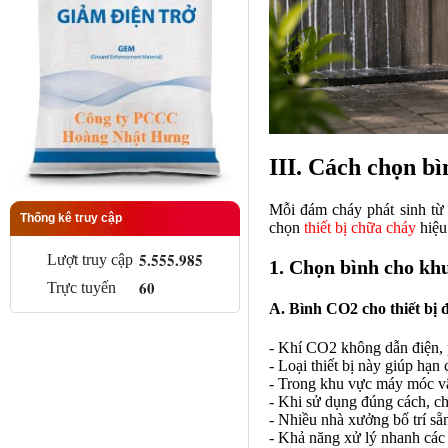
III. Cách chọn bì
Mỗi đám cháy phát sinh từ 
Thống kê truy cập
chọn
thiết bị chữa cháy
hiệu
5.555.985
Lượt truy cập
1. Chọn bình cho kh
60
Trực tuyến
A. Bình CO2 cho thiết bị 
- Khí CO2 không dẫn điện, p
- Loại thiết bị này giúp hạn
- Trong khu vực máy móc vận
- Khi sử dụng đúng cách, chấ
- Nhiều nhà xưởng bố trí sẵ
- Khả năng xử lý nhanh các 