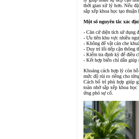
thời gian xử lý hơn. Nếu đ
sắp xếp khoa học tạo thuận l
Một số nguyên tắc xác đị
- Căn cứ diện tích sử dụng đ
- Ưu tiên khu vực nhiều ng
- Không để vật cản che khuấ
- Duy trì lối tiếp cận thông
- Kiểm tra định kỳ để điều ch
- Kết hợp biển chỉ dẫn giúp
Khoảng cách hợp lý còn hỗ t
mức độ rủi ro riêng cho từng
Cách bố trí phù hợp giúp g
toàn nhờ sắp xếp khoa học 
ứng phó sự cố.