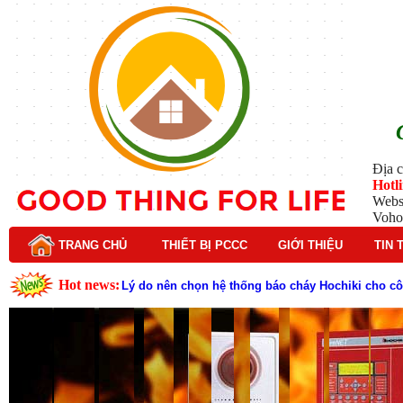
Địa c
Hotl
Webs
Voho
TRANG CHỦ
THIẾT BỊ PCCC
GIỚI THIỆU
TIN 
Hot news:
Cách kiểm tra và bảo trì hệ thống báo cháy Hochik
Cấu tạo và nguyên lý hoạt động của báo cháy Hor
Tìm hiểu chi tiết về hệ thống báo cháy Horing hiệ
Các loại thang dây thoát hiểm phổ biến trên thị t
Thang dây thoát hiểm có tác dụng gì trong tình h
Cấu tạo đầu phun chữa cháy trong hệ thống sprin
Kim thu sét là gì? Cấu tạo, nguyên lý hoạt động v
Đầu phun chữa cháy là gì và nguyên lý hoạt động c
Đầu phun chữa cháy là gì ? Tìm hiểu chi tiết từ A-