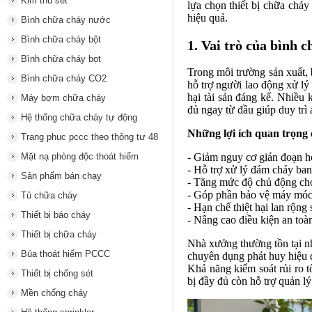
Kim thu sét
lựa chọn thiết bị chữa chá
hiệu quả.
Bình chữa cháy nước
Bình chữa cháy bột
1. Vai trò của bình 
Bình chữa cháy bọt
Trong môi trường sản xuất,
Bình chữa cháy CO2
hỗ trợ người lao động xử lý
hại tài sản đáng kể. Nhiều 
Máy bơm chữa cháy
đủ ngay từ đầu giúp duy trì 
Hệ thống chữa cháy tự động
Những lợi ích quan trọng 
Trang phục pccc theo thông tư 48
Mặt nạ phòng độc thoát hiểm
- Giảm nguy cơ gián đoạn ho
- Hỗ trợ xử lý đám cháy ban
Sản phẩm bán chạy
- Tăng mức độ chủ động cho
- Góp phần bảo vệ máy móc 
Tủ chữa cháy
- Hạn chế thiệt hại lan rộng
Thiết bị báo cháy
- Nâng cao điều kiện an toà
Thiết bị chữa cháy
Nhà xưởng thường tồn tại nh
Búa thoát hiểm PCCC
chuyên dụng phát huy hiệu q
Khả năng kiểm soát rủi ro t
Thiết bị chống sét
bị đầy đủ còn hỗ trợ quản l
Mền chống cháy