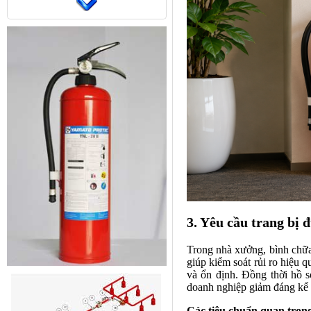
Trung tâm báo cháy 10 kênh
Yunyang (mã hàng YF-1G-
10L) ABS
3. Yêu cầu trang bị 
Trong nhà xưởng, bình chữa
giúp kiểm soát rủi ro hiệu q
và ổn định. Đồng thời hồ s
doanh nghiệp giảm đáng kể 
Các tiêu chuẩn quan trọn