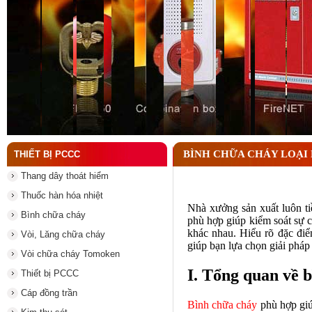
Lý do nên chọn hệ thống báo cháy Hochiki cho cô
BÌNH CHỮA CHÁY LOẠI
THIẾT BỊ PCCC
Thang dây thoát hiểm
Thuốc hàn hóa nhiệt
Nhà xưởng sản xuất luôn t
Bình chữa cháy
phù hợp giúp kiểm soát sự c
khác nhau. Hiểu rõ đặc điể
Vòi, Lăng chữa cháy
giúp bạn lựa chọn giải phá
Vòi chữa cháy Tomoken
I. Tổng quan về 
Thiết bị PCCC
Cáp đồng trần
Bình chữa cháy
phù hợp giú