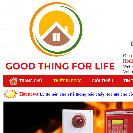
Địa c
Hotl
Webs
Voho
TRANG CHỦ
THIẾT BỊ PCCC
GIỚI THIỆU
TIN 
Hot news:
Lý do nên chọn hệ thống báo cháy Hochiki cho cô
Cách kiểm tra và bảo trì hệ thống báo cháy Hochik
Cấu tạo và nguyên lý hoạt động của báo cháy Hor
Tìm hiểu chi tiết về hệ thống báo cháy Horing hiệ
Các loại thang dây thoát hiểm phổ biến trên thị t
Thang dây thoát hiểm có tác dụng gì trong tình h
Cấu tạo đầu phun chữa cháy trong hệ thống sprin
Kim thu sét là gì? Cấu tạo, nguyên lý hoạt động v
Đầu phun chữa cháy là gì và nguyên lý hoạt động c