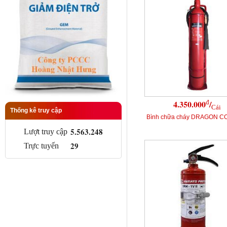
đ
4.350.000
/
Cái
Thống kê truy cập
Bình chữa cháy DRAGON C
5.563.248
Lượt truy cập
29
Trực tuyến