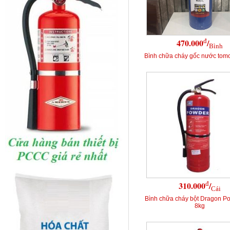
đ
470.000
/
Bình
Bình chữa cháy gốc nước tomo
đ
310.000
/
Cái
Bình chữa cháy bột Dragon P
8kg