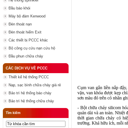
Hệ thống sprinkler
Đầu báo khói
Máy bộ đàm Kenwood
Đèn thoát nạn
Đèn thoát hiểm Exit
Các thiết bị PCCC khác
Bộ công cụ cứu nạn cứu hộ
Đầu phun chữa cháy
CÁC DỊCH VỤ VỀ PCCC
Thiết kế hệ thống PCCC
Nạp, sạc bình chữa cháy giá rẻ
Cụm van gắn liền nắp đậy, 
vặn, van khóa được kẹp chì
Bảo trì hệ thống báo cháy
sơn màu đỏ trên có nhãn ghi
Bảo trì hệ thống chữa cháy
- Bột chữa cháy silicom hó
quản dài và an toàn. Nhiệt
Tìm kiếm
thời gian chữa cháy có hi
trường. Khá hữu ích, mỗi n