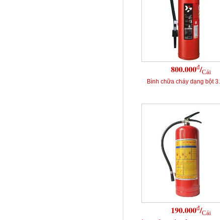
đ
800.000
/
Cái
Bình chữa cháy dạng bột 
đ
190.000
/
Cái