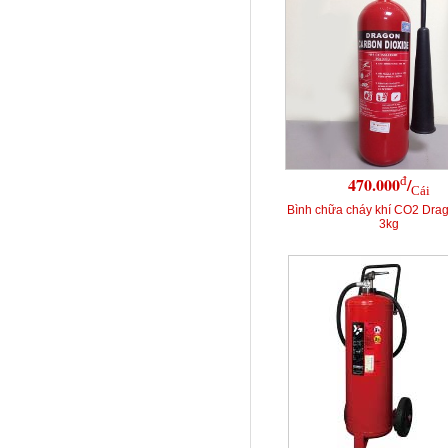
đ
470.000
/
Cái
Bình chữa cháy khí CO2 Dra
3kg