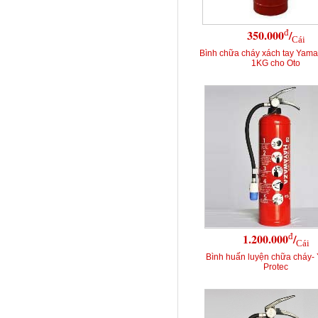
đ
350.000
/
Cái
Bình chữa cháy xách tay Yama
1KG cho Oto
đ
1.200.000
/
Cái
Bình huấn luyện chữa cháy-
Protec