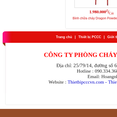
đ
1.980.000
/
Cái
Bình chữa cháy Dragon Powd
Trang chủ
|
Thiết bị PCCC
|
Giới 
CÔNG TY PHÒNG CHÁY
Địa chỉ: 25/79/14, đường số 
Hotline : 090.334.3
Email: Hoangn
Website :
Thietbipcccvn.com
-
Thie