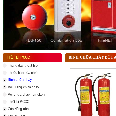
Đầu phun chữa cháy là gì ? Tìm hiểu chi tiết từ A-
BÌNH CHỮA CHÁY BỘT 
THIẾT BỊ PCCC
Thang dây thoát hiểm
Thuốc hàn hóa nhiệt
Bình chữa cháy
Vòi, Lăng chữa cháy
Vòi chữa cháy Tomoken
Thiết bị PCCC
Cáp đồng trần