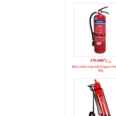
đ
370.000
/
Cái
Bình chữa cháy bột Dragon P
8kg