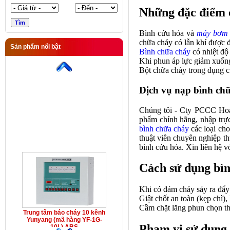
Những đặc điểm 
Bình cứu hỏa và
máy bơm 
chữa cháy
có lẫn khí được đ
Sản phẩm nổi bật
Bình chữa cháy
có nhiệt độ
Trung tâm báo cháy 10 kênh
Khi phun áp lực giảm xuống 
Yunyang (mã hàng YF-1G-
10L) ABS
Bột chữa cháy trong
dụng c
Dịch vụ nạp bình chữ
Chúng tôi - Cty PCCC Hoà
phẩm chính hãng, nhập trực 
bình chữa cháy
các loại cho
thuật viên chuyên nghiệp th
bình cứu hỏa. Xin liên hệ v
Cách sử dụng bìn
Khi có đám cháy sảy ra đẩy 
Giật chốt an toàn (kẹp chì)
Cầm chặt lăng phun chọn th
Trung tâm báo cháy 10 kênh
Yunyang (mã hàng YF-1G-
Phạm vi sử dụng 
10L) ABS