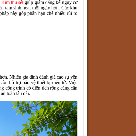
.
Kim thu sét
giúp giảm đáng kể nguy cơ
yên tâm sinh hoạt mỗi ngày hơn. Các khu
 pháp này góp phần hạn chế nhiều rủi ro
 hơn. Nhiều gia đình đánh giá cao sự yên
òn hỗ trợ bảo vệ thiết bị điện tử. Việc
g công trình có diện tích rộng càng cần
an toàn lâu dài.