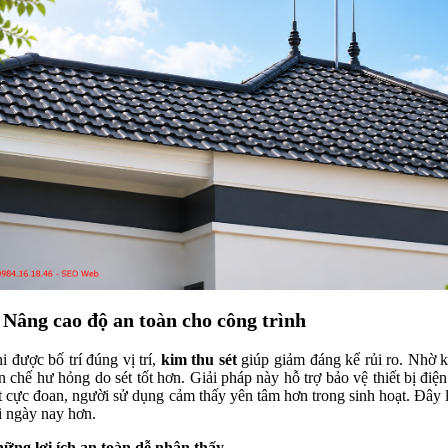
. Nâng cao độ an toàn cho công trình
i được bố trí đúng vị trí,
kim thu sét
giúp giảm đáng kể rủi ro. Nhờ k
n chế hư hỏng do sét tốt hơn. Giải pháp này hỗ trợ bảo vệ thiết bị điệ
ết cực đoan, người sử dụng cảm thấy yên tâm hơn trong sinh hoạt. Đây là
i ngày nay hơn.
ững lợi ích an toàn dễ nhận thấy