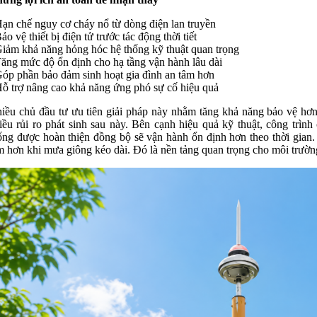
Hạn chế nguy cơ cháy nổ từ dòng điện lan truyền
Bảo vệ thiết bị điện tử trước tác động thời tiết
Giảm khả năng hỏng hóc hệ thống kỹ thuật quan trọng
Tăng mức độ ổn định cho hạ tầng vận hành lâu dài
Góp phần bảo đảm sinh hoạt gia đình an tâm hơn
Hỗ trợ nâng cao khả năng ứng phó sự cố hiệu quả
iều chủ đầu tư ưu tiên giải pháp này nhằm tăng khả năng bảo vệ hơn
iều rủi ro phát sinh sau này. Bên cạnh hiệu quả kỹ thuật, công trìn
ống được hoàn thiện đồng bộ sẽ vận hành ổn định hơn theo thời gian.
m hơn khi mưa giông kéo dài. Đó là nền tảng quan trọng cho môi trường