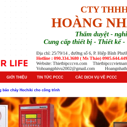
CTY THHH
HOÀNG NH
T
hẩm duyệt - ng
Cung cấp thiết bị - Thiết kế
Địa chỉ: 25/79/14 , đường số 6, P. Hiệp Bình Ph
Hotline : 090.334.3680 ( Ms Thảo) 0905.644.449
Website: Thietbipcccvn.com Thietbipcccvietn
Vohoangphivu2002@gmail.com Hoangnhathu
GIỚI THIỆU
TIN TỨC PCCC
CÁC DỊCH VỤ VỀ PCCC
g báo cháy Hochiki cho công trình
ì hệ thống báo cháy Hochiki định kỳ
oạt động của báo cháy Horing
 thống báo cháy Horing hiện nay
 hiểm phổ biến trên thị trường
 tác dụng gì trong tình huống khẩn cấp hiệu quả
háy trong hệ thống sprinkler tự động
tạo, nguyên lý hoạt động và ứng dụng thực tế
ì và nguyên lý hoạt động chi tiết