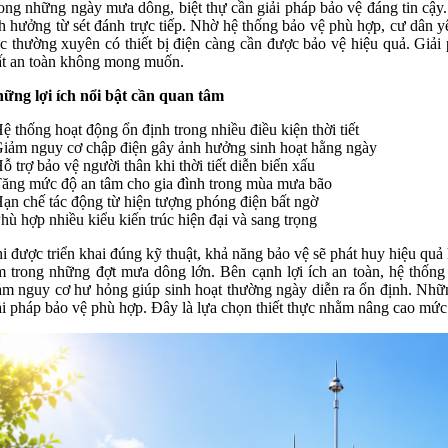
ong những ngày mưa dông, biệt thự cần giải pháp bảo vệ đáng tin cậy
h hưởng từ sét đánh trực tiếp. Nhờ hệ thống bảo vệ phù hợp, cư dân 
c thường xuyên có thiết bị điện càng cần được bảo vệ hiệu quả. Giải
t an toàn không mong muốn.
ững lợi ích nổi bật cần quan tâm
Hệ thống hoạt động ổn định trong nhiều điều kiện thời tiết
Giảm nguy cơ chập điện gây ảnh hưởng sinh hoạt hằng ngày
Hỗ trợ bảo vệ người thân khi thời tiết diễn biến xấu
Tăng mức độ an tâm cho gia đình trong mùa mưa bão
Hạn chế tác động từ hiện tượng phóng điện bất ngờ
Phù hợp nhiều kiểu kiến trúc hiện đại và sang trọng
i được triển khai đúng kỹ thuật, khả năng bảo vệ sẽ phát huy hiệu quả
m trong những đợt mưa dông lớn. Bên cạnh lợi ích an toàn, hệ thống c
ảm nguy cơ hư hỏng giúp sinh hoạt thường ngày diễn ra ổn định. Nhữn
ải pháp bảo vệ phù hợp. Đây là lựa chọn thiết thực nhằm nâng cao mức 