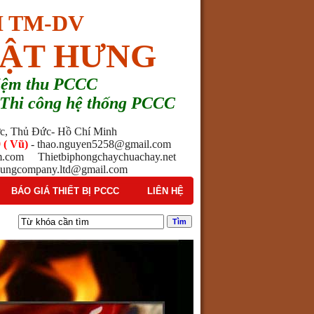
 TM-DV
ẬT HƯNG
hiệm thu PCCC
 - Thi công hệ thống PCCC
ước, Thủ Đức- Hồ Chí Minh
 ( Vũ)
- thao.nguyen5258@gmail.com
am.com Thietbiphongchaychuachay.net
ngcompany.ltd@gmail.com
BÁO GIÁ THIẾT BỊ PCCC
LIÊN HỆ