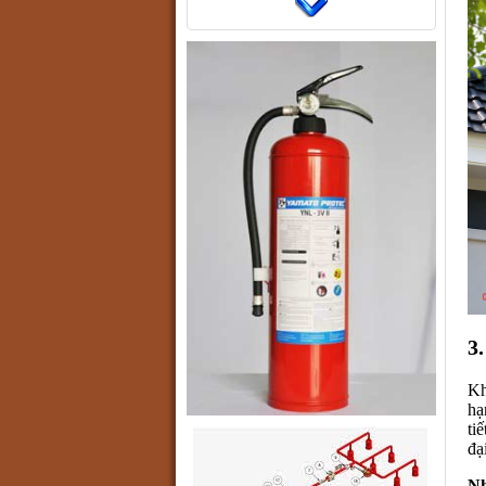
3
Kh
hạ
ti
đạ
Nh