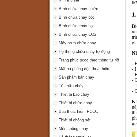
Kim thu sét
hơ
Bình chữa cháy nước
1
Bình chữa cháy bột
Bình chữa cháy bọt
Bi
xu
Bình chữa cháy CO2
tr
gi
Máy bơm chữa cháy
Hệ thống chữa cháy tự động
Nh
Trang phục pccc theo thông tư 48
- 
Mặt nạ phòng độc thoát hiểm
- 
- 
Sản phẩm bán chạy
- 
- 
Tủ chữa cháy
- 
Thiết bị báo cháy
Kh
Thiết bị chữa cháy
nà
Búa thoát hiểm PCCC
th
ph
Thiết bị chống sét
gi
Mền chống cháy