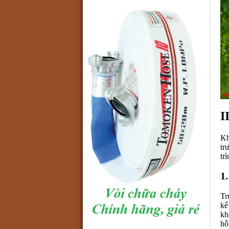
I
Kh
tr
tr
1.
Tr
kể
kh
hỗ