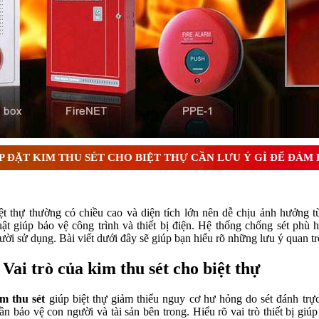
 ? Tìm hiểu chi tiết từ A-Z
P ĐẶT KIM THU SÉT CHO BIỆT THỰ CẦN LƯU Ý GÌ ĐỂ ĐẢM
ệt thự thường có chiều cao và diện tích lớn nên dễ chịu ảnh hưởng từ
uật giúp bảo vệ công trình và thiết bị điện. Hệ thống chống sét phù
ười sử dụng. Bài viết dưới đây sẽ giúp bạn hiểu rõ những lưu ý quan trọ
. Vai trò của kim thu sét cho biệt thự
m thu sét
giúp biệt thự giảm thiểu nguy cơ hư hỏng do sét đánh trực
ần bảo vệ con người và tài sản bên trong. Hiểu rõ vai trò thiết bị gi