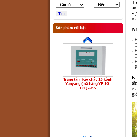
Tr
ản
vự
mấ
Sản phẩm nổi bật
Nh
- 
- 
- 
- 
- 
- 
Kh
Trung tâm báo cháy 10 kênh
tâ
Yunyang (mã hàng YF-1G-
gi
10L) ABS
gi