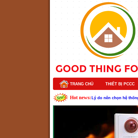
TRANG CHỦ
THIẾT BỊ PCCC
Hot news:
Lý do nên chọn hệ thốn
Cách kiểm tra và bảo tr
Cấu tạo và nguyên lý h
Tìm hiểu chi tiết về hệ
Các loại thang dây thoát
Thang dây thoát hiểm có
Cấu tạo đầu phun chữa c
Kim thu sét là gì? Cấu 
Đầu phun chữa cháy là g