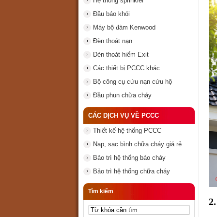
Hệ thống sprinkler
Đầu báo khói
Máy bộ đàm Kenwood
Đèn thoát nạn
Đèn thoát hiểm Exit
Các thiết bị PCCC khác
Bộ công cụ cứu nạn cứu hộ
Đầu phun chữa cháy
CÁC DỊCH VỤ VỀ PCCC
Thiết kế hệ thống PCCC
Nạp, sạc bình chữa cháy giá rẻ
Bảo trì hệ thống báo cháy
Bảo trì hệ thống chữa cháy
Tìm kiếm
2