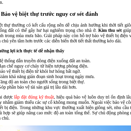
n.
. Bảo vệ biệt thự trước nguy cơ sét đánh
ệt thự thường có kết cấu rộng nên dễ chịu ảnh hưởng khi thời tiết 
ống đất có thể gây hư hại nghiêm trọng cho nhà ở.
Kim thu sét
giúp
ình trong mùa mưa bão. Giải pháp này còn hỗ trợ bảo vệ thiết bị điệ
a chủ yên tâm hơn trước các diễn biến thời tiết thất thường kéo dài.
ững lợi ích thực tế dễ nhận thấy
Hệ thống dẫn truyền dòng điện xuống đất an toàn.
Hạn chế nguy cơ cháy từ hiện tượng phóng điện.
Bảo vệ thiết bị điện tử khỏi hư hỏng bất ngờ.
Giảm khả năng gián đoạn sinh hoạt trong ngày mưa.
Tăng độ an toàn cho người sống trong biệt thự.
Góp phần bảo vệ tài sản giá trị lâu dài hơn.
i được
lắp đặt đúng kỹ thuật
, hiệu quả bảo vệ luôn duy trì ổn định lâ
y nhằm giảm thiểu các sự cố không mong muốn. Ngoài việc bảo vệ công
iết bị điện. Trong những khu vực thường xuất hiện giông sét, nhu cầu
ù hợp sẽ giúp nâng cao mức độ an toàn tổng thể. Sự chủ động phòng
a chủ.