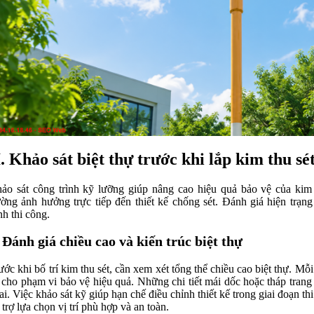
I. Khảo sát biệt thự trước khi lắp kim thu sé
ảo sát công trình kỹ lưỡng giúp nâng cao hiệu quả bảo vệ của kim 
ường ảnh hưởng trực tiếp đến thiết kế chống sét. Đánh giá hiện trạng 
ình thi công.
 Đánh giá chiều cao và kiến trúc biệt thự
ước khi bố trí kim thu sét, cần xem xét tổng thể chiều cao biệt thự. Mỗ
 cho phạm vi bảo vệ hiệu quả. Những chi tiết mái dốc hoặc tháp trang t
ai. Việc khảo sát kỹ giúp hạn chế điều chỉnh thiết kế trong giai đoạn t
 trợ lựa chọn vị trí phù hợp và an toàn.