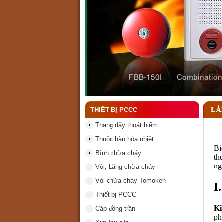
Đầu phun chữa cháy là gì
LẮ
THIẾT BỊ PCCC
Thang dây thoát hiểm
Thuốc hàn hóa nhiệt
Bi
Bình chữa cháy
th
ng
Vòi, Lăng chữa cháy
Vòi chữa cháy Tomoken
I
Thiết bị PCCC
Ki
Cáp đồng trần
ph