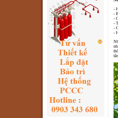
- 
- 
- 
- 
- 
- 
Nh
nh
th
tâ