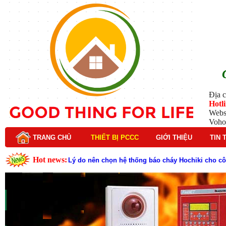
Địa c
Hotl
Webs
Voho
TRANG CHỦ
THIẾT BỊ PCCC
GIỚI THIỆU
TIN 
Hot news:
Lý do nên chọn hệ thống báo cháy Hochiki cho cô
Cách kiểm tra và bảo trì hệ thống báo cháy Hochik
Cấu tạo và nguyên lý hoạt động của báo cháy Hor
Tìm hiểu chi tiết về hệ thống báo cháy Horing hiệ
Các loại thang dây thoát hiểm phổ biến trên thị t
Thang dây thoát hiểm có tác dụng gì trong tình h
Cấu tạo đầu phun chữa cháy trong hệ thống sprin
Kim thu sét là gì? Cấu tạo, nguyên lý hoạt động v
Đầu phun chữa cháy là gì và nguyên lý hoạt động c