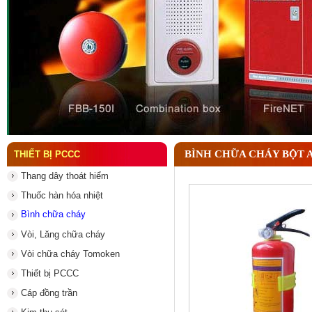
Đầu phun chữa cháy là gì ? Tìm hiểu chi tiết từ A-
BÌNH CHỮA CHÁY BỘT 
THIẾT BỊ PCCC
Thang dây thoát hiểm
Thuốc hàn hóa nhiệt
Bình chữa cháy
Vòi, Lăng chữa cháy
Vòi chữa cháy Tomoken
Thiết bị PCCC
Cáp đồng trần