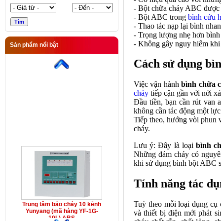
- Bột chữa cháy ABC được đ
- Bột ABC trong
bình cứu 
- Thao tác nạp lại bình nhan
- Trọng lượng nhẹ hơn bình 
- Không gây nguy hiểm khi 
Sản phẩm nổi bật
Trung tâm báo cháy 10 kênh
Yunyang (mã hàng YF-1G-
Cách sử dụng bì
10L) ABS
Việc vận hành
bình chữa
cháy
tiếp cận gần với nới xả
Đầu tiền, bạn cần rút van 
không cần tác động một lực
Tiếp theo, hướng vòi phun v
cháy.
Lưu ý: Đây là loại
bình c
Những đám cháy có nguyên 
khi sử dụng bình bột ABC s
Tính năng tác dụ
Tuỳ theo mỗi loại
dụng cụ 
Trung tâm báo cháy 10 kênh
Yunyang (mã hàng YF-1G-
và thiết bị điện mới phát
10L) ABS