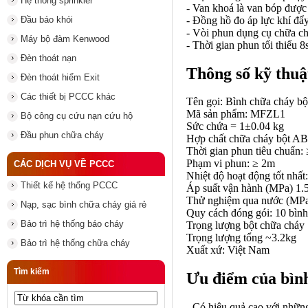
Hệ thống sprinkler
- Van khoá là van bóp được 
- Đồng hồ đo áp lực khí đẩy
Đầu báo khói
- Vòi phun
dụng cụ chữa c
Máy bộ đàm Kenwood
- Thời gian phun tối thiểu 
Đèn thoát nạn
Thông số kỹ thuậ
Đèn thoát hiểm Exit
Các thiết bị PCCC khác
Tên gọi: Bình chữa cháy 
Mã sản phẩm: MFZL1
Bộ công cụ cứu nạn cứu hộ
Sức chứa = 1±0.04 kg
Đầu phun chữa cháy
Hợp chất chữa cháy bột A
Thời gian phun tiêu chuẩn:
Phạm vi phun: ≥ 2m
CÁC DỊCH VỤ VỀ PCCC
Nhiệt độ hoạt động tốt nhâ
Thiết kế hệ thống PCCC
Áp suất vận hành (MPa) 1.
Thử nghiệm qua nước (MP
Nạp, sạc bình chữa cháy giá rẻ
Quy cách đóng gói: 10 bình
Bảo trì hệ thống báo cháy
Trọng lượng bột chữa chá
Trọng lượng tổng ~3.2kg
Bảo trì hệ thống chữa cháy
Xuất xứ: Việt Nam
Tìm kiếm
Ưu điểm của bìn
- Có hiệu quả cao với nhữn