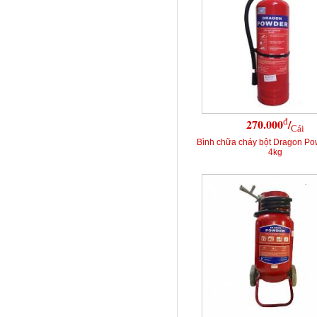
đ
270.000
/
Cái
Bình chữa cháy bột Dragon P
4kg