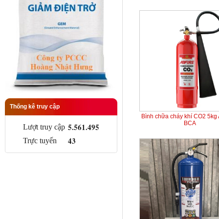
Thống kê truy cập
Bình chữa cháy khí CO2 5kg
BCA
5.561.495
Lượt truy cập
43
Trực tuyến