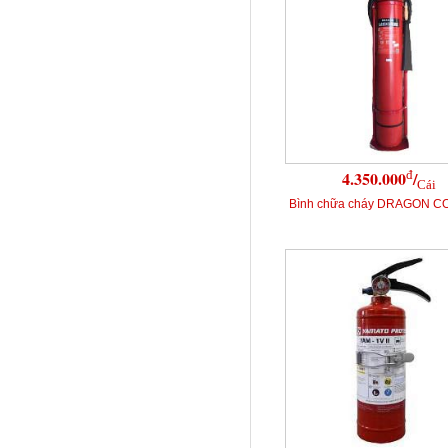
đ
4.350.000
/
Cái
Bình chữa cháy DRAGON C