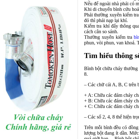
Nếu để ngoài nhà phải có m
Khi di chuyển
bình cứu hoả
Phải thường xuyên kiểm tra 
đỏ thì phải nạp lại khí.
Kiểm tra khí đẩy thông qua
cách cân so sánh.
Thường xuyên kiểm tra
bì
phun, vòi phun, van khoá. T
Tìm hiểu thông số
Bình bột chữa cháy thường
8.
– Các chữ cái A, B, C trên 
+ A: Chữa các đám cháy chấ
+ B: Chữa các đám cháy ch
+ C: Chữa các đám cháy chấ
– Các số 2, 4, 8 thể hiện t
Trên mỗi bình đều có đồng 
lượng bột đang ít dần. Mức
quá giới hạn… Bình bột chỉ