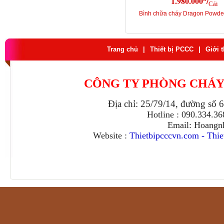
1.980.000
/
Cái
Bình chữa cháy Dragon Powd
Trang chủ
|
Thiết bị PCCC
|
Giới 
CÔNG TY PHÒNG CHÁY
Địa chỉ: 25/79/14, đường số 
Hotline : 090.334.3
Email: Hoangn
Website :
Thietbipcccvn.com
-
Thie