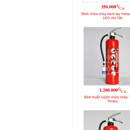
đ
350.000
/
Cái
Bình chữa cháy xách tay Yama
1KG cho Oto
đ
1.200.000
/
Cái
Bình huấn luyện chữa cháy-
Protec