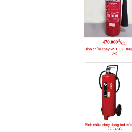
đ
470.000
/
Cái
Bình chữa cháy khí CO2 Dra
3kg
Bình chữa cháy dạng bọt mà
22.24KG