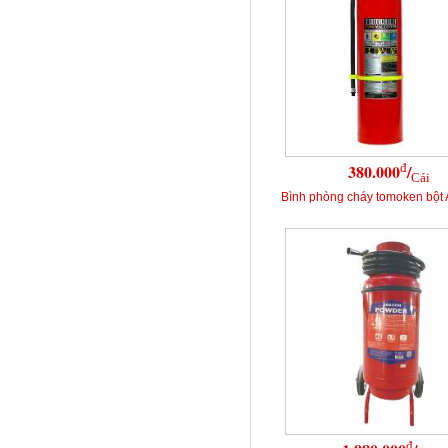
đ
380.000
/
Cái
Bình phòng cháy tomoken bột
đ