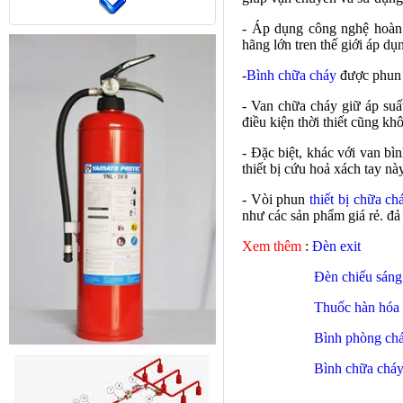
- Áp dụng công nghệ hoàn 
hãng lớn tren thế giới áp dụ
-
Bình chữa cháy
được phun t
- Van chữa cháy giữ áp su
điều kiện thời thiết cũng kh
- Đặc biệt, khác với van
bì
thiết bị cứu hoả xách tay nà
- Vòi phun
thiết bị chữa ch
như các sản phẩm giá rẻ. đ
Xem thêm
:
Đèn exit
Đèn chiếu sáng
Thuốc hàn hóa 
Bình phòng ch
Bình chữa cháy