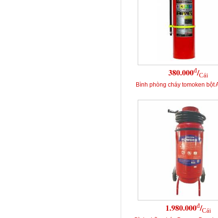
đ
380.000
/
Cái
Bình phòng cháy tomoken bột
đ
1.980.000
/
Cái