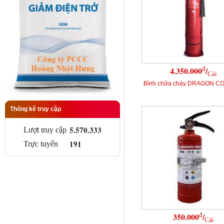
đ
4.350.000
/
Cái
Bình chữa cháy DRAGON CO
Thống kê truy cập
5.570.333
Lượt truy cập
191
Trực tuyến
đ
350.000
/
Cái