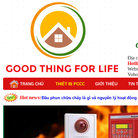
Địa c
Hotl
Webs
Voho
TRANG CHỦ
THIẾT BỊ PCCC
GIỚI THIỆU
TIN 
Hot news:
Đầu phun chữa cháy là gì và nguyên lý hoạt động c
Đầu phun chữa cháy là gì ? Tìm hiểu chi tiết từ A-
Lý do nên chọn hệ thống báo cháy Hochiki cho cô
Cách kiểm tra và bảo trì hệ thống báo cháy Hochik
Cấu tạo và nguyên lý hoạt động của báo cháy Hor
Tìm hiểu chi tiết về hệ thống báo cháy Horing hiệ
Các loại thang dây thoát hiểm phổ biến trên thị t
Thang dây thoát hiểm có tác dụng gì trong tình h
Tại sao cần kiểm tra đầu phun chữa cháy theo địn