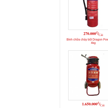
đ
270.000
/
Cái
Bình chữa cháy bột Dragon Po
4kg
đ
1.650.000
/
Cái