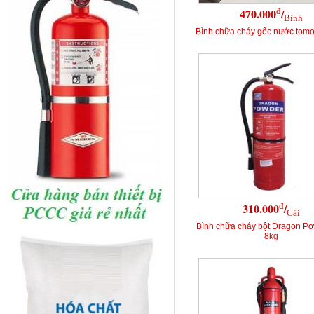
đ
470.000
/
Bình
Bình chữa cháy gốc nước tomok
đ
310.000
/
Cái
Bình chữa cháy bột Dragon P
8kg