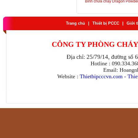
Bình chữa cháy Dragon Powde
Trang chủ
|
Thiết bị PCCC
|
Giới 
CÔNG TY PHÒNG CHÁY
Địa chỉ: 25/79/14, đường số 
Hotline : 090.334.3
Email: Hoangn
Website :
Thietbipcccvn.com
-
Thie