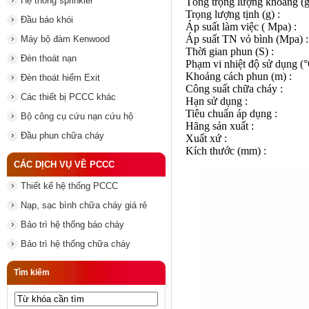
Hệ thống sprinkler
Tổng trọng lượng khoả
Trọng lượng tịnh 
Đầu báo khói
Áp suất làm việc ( 
Áp suất TN vỏ bình 
Máy bộ đàm Kenwood
Thời gian phun 
Đèn thoát nạn
Phạm vi nhiệt độ sử dụn
Khoảng cách phun
Đèn thoát hiểm Exit
Công suất chữa c
Các thiết bị PCCC khác
Hạn sử dụng
Tiêu chuẩn áp dụn
Bộ công cụ cứu nạn cứu hộ
Hãng sản xuất
Đầu phun chữa cháy
Xuất xứ : Ma
Kích thước (mm
CÁC DỊCH VỤ VỀ PCCC
Thiết kế hệ thống PCCC
Nạp, sạc bình chữa cháy giá rẻ
Bảo trì hệ thống báo cháy
Bảo trì hệ thống chữa cháy
Tìm kiếm