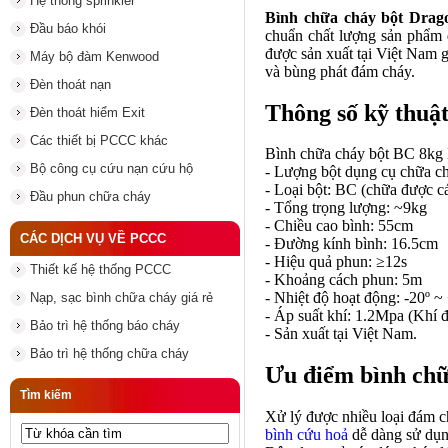
Hệ thống sprinkler
Bình chữa cháy bột Dra
Đầu báo khói
chuẩn chất lượng sản phẩm
được sản xuất tại Việt Nam g
Máy bộ đàm Kenwood
và bùng phát đám cháy.
Đèn thoát nạn
Thông số kỹ thuậ
Đèn thoát hiểm Exit
Các thiết bị PCCC khác
Bình chữa cháy bột BC 
Bộ công cụ cứu nạn cứu hộ
- Lượng bột
dụng cụ chữa c
- Loại bột: BC (chữa được c
Đầu phun chữa cháy
- Tổng trọng lượng: ~9kg
- Chiều cao bình: 55cm
CÁC DỊCH VỤ VỀ PCCC
- Đường kính bình: 16.5cm
- Hiệu quả phun: ≥12s
Thiết kế hệ thống PCCC
- Khoảng cách phun: 5m
- Nhiệt độ hoạt động: -20º 
Nạp, sạc bình chữa cháy giá rẻ
- Áp suất khí: 1.2Mpa (Khí 
Bảo trì hệ thống báo cháy
- Sản xuất tại Việt Nam.
Bảo trì hệ thống chữa cháy
Ưu điểm bình ch
Tìm kiếm
Xử lý được nhiều loại đám 
bình cứu hoả
dễ dàng sử dụ