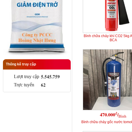
Bình chữa cháy khí CO2 5kg 
BCA
Thống kê truy cập
5.545.759
Lượt truy cập
62
Trực tuyến
đ
470.000
/
Bình
Bình chữa cháy gốc nước tomok