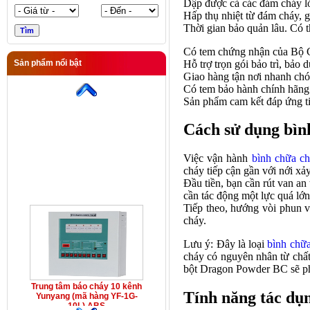
Dập được cả các đám cháy l
Hấp thụ nhiệt từ đám cháy, 
Thời gian bảo quản lâu. Có t
Có tem chứng nhận của Bộ 
Hỗ trợ trọn gói bảo trì, bảo
Sản phẩm nổi bật
Trung tâm báo cháy 10 kênh
Giao hàng tận nơi nhanh chó
Yunyang (mã hàng YF-1G-
Có tem bảo hành chính hãng
10L) ABS
Sản phẩm cam kết đáp ứng t
Cách sử dụng bìn
Việc vận hành
bình chữa c
cháy tiếp cận gần với nới xảy
Đầu tiền, bạn cần rút van an
cần tác động một lực quá lớn
Tiếp theo, hướng vòi phun v
cháy.
Lưu ý: Đây là loại
bình chữ
cháy có nguyên nhân từ chất
bột Dragon Powder BC sẽ ph
Trung tâm báo cháy 10 kênh
Tính năng tác dụ
Yunyang (mã hàng YF-1G-
10L) ABS