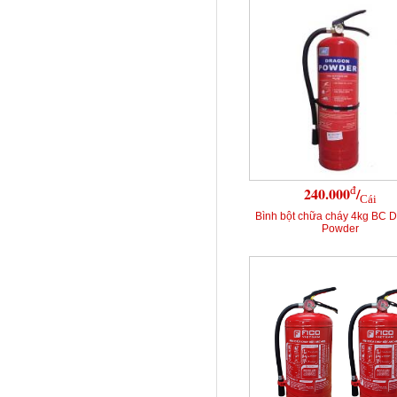
đ
240.000
/
Cái
Bình bột chữa cháy 4kg BC 
Powder