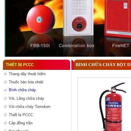
Đầu phun chữa cháy là gì ? Tìm hiểu chi tiết từ A-
BÌNH CHỮA CHÁY BỘT 
THIẾT BỊ PCCC
Thang dây thoát hiểm
Thuốc hàn hóa nhiệt
Bình chữa cháy
Vòi, Lăng chữa cháy
Vòi chữa cháy Tomoken
Thiết bị PCCC
Cáp đồng trần