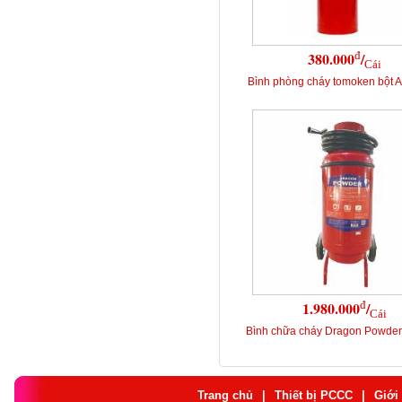
đ
380.000
/
Cái
Bình phòng cháy tomoken bột
đ
1.980.000
/
Cái
Bình chữa cháy Dragon Powde
Trang chủ
|
Thiết bị PCCC
|
Giới 