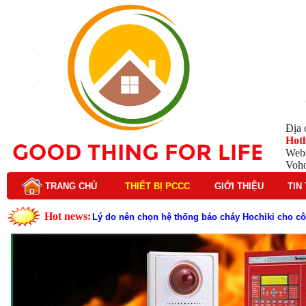
Địa 
Hotl
Webs
Voh
TRANG CHỦ
THIẾT BỊ PCCC
GIỚI THIỆU
TIN
Hot news:
Lý do nên chọn hệ thống báo cháy Hochiki cho cô
Cách kiểm tra và bảo trì hệ thống báo cháy Hochik
Cấu tạo và nguyên lý hoạt động của báo cháy Hor
Tìm hiểu chi tiết về hệ thống báo cháy Horing hiệ
Các loại thang dây thoát hiểm phổ biến trên thị t
Thang dây thoát hiểm có tác dụng gì trong tình h
Cấu tạo đầu phun chữa cháy trong hệ thống sprin
Kim thu sét là gì? Cấu tạo, nguyên lý hoạt động v
Đầu phun chữa cháy là gì và nguyên lý hoạt động c