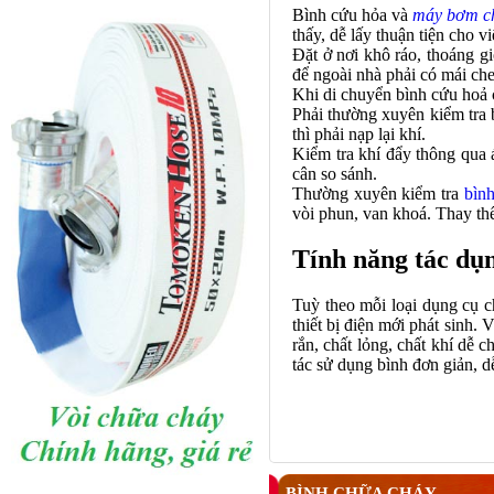
Bình cứu hỏa và
máy bơm c
thấy, dễ lấy thuận tiện cho v
Đặt ở nơi khô ráo, thoáng g
để ngoài nhà phải có mái che
Khi di chuyển
bình cứu hoả
Phải thường xuyên kiểm tra b
thì phải nạp lại khí.
Kiểm tra khí đẩy thông qua 
cân so sánh.
Thường xuyên kiểm tra
bìn
vòi phun, van khoá. Thay thế
Tính năng tác dụ
Tuỳ theo mỗi loại
dụng cụ c
thiết bị điện mới phát sinh
rắn, chất lỏng, chất khí dễ c
tác sử dụng bình đơn giản, 
BÌNH CHỮA CHÁY