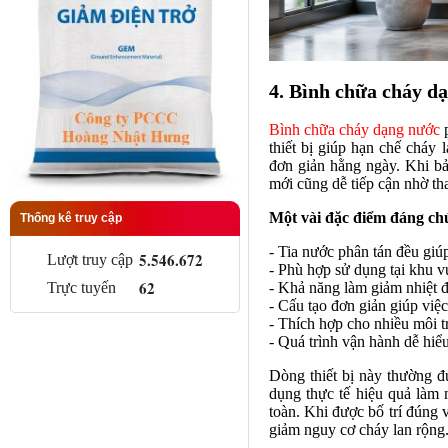
4. Bình chữa cháy d
Bình chữa cháy dạng nước
p
thiết bị giúp hạn chế cháy
đơn giản hằng ngày. Khi bả
mới cũng dễ tiếp cận nhờ th
Một vài đặc điểm đáng ch
Thống kê truy cập
- Tia nước phân tán đều giú
5.546.672
Lượt truy cập
- Phù hợp sử dụng tại khu v
62
Trực tuyến
- Khả năng làm giảm nhiệt đ
- Cấu tạo đơn giản giúp việc
- Thích hợp cho nhiều môi t
- Quá trình vận hành dễ hi
Dòng thiết bị này thường đ
dụng thực tế hiệu quả làm 
toàn. Khi được bố trí đúng v
giảm nguy cơ cháy lan rộng. 