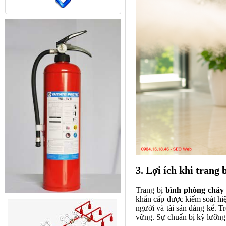
Yunyang (mã hàng YF-1G-
10L) ABS
3. Lợi ích khi trang 
Trang bị
bình phòng cháy
khẩn cấp được kiểm soát hiệ
người và tài sản đáng kể. 
vững. Sự chuẩn bị kỹ lưỡng 