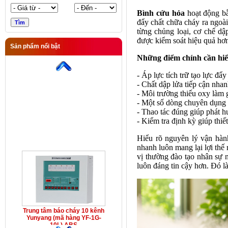
10L) ABS
Bình cứu hỏa
hoạt động bằ
đẩy chất chữa cháy ra ngoà
từng chủng loại, cơ chế dậ
được kiểm soát hiệu quả hơ
Sản phẩm nổi bật
Những điểm chính cần hiể
- Áp lực tích trữ tạo lực đẩy
- Chất dập lửa tiếp cận nha
- Môi trường thiếu oxy làm
- Một số dòng chuyên dụng 
- Thao tác đúng giúp phát h
- Kiểm tra định kỳ giúp thiế
Hiểu rõ nguyên lý vận hàn
Trung tâm báo cháy 10 kênh
nhanh luôn mang lại lợi thế
Yunyang (mã hàng YF-1G-
vị thường đào tạo nhân sự 
10L) ABS
luôn đáng tin cậy hơn. Đó l
Trung tâm báo cháy 10 kênh