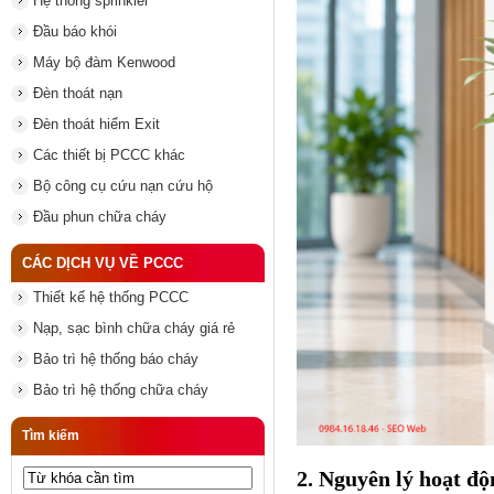
Hệ thống sprinkler
Đầu báo khói
Máy bộ đàm Kenwood
Đèn thoát nạn
Đèn thoát hiểm Exit
Các thiết bị PCCC khác
Bộ công cụ cứu nạn cứu hộ
Đầu phun chữa cháy
CÁC DỊCH VỤ VỀ PCCC
Thiết kế hệ thống PCCC
Nạp, sạc bình chữa cháy giá rẻ
Bảo trì hệ thống báo cháy
Bảo trì hệ thống chữa cháy
Tìm kiếm
Trung tâm báo cháy 10 kênh
2. Nguyên lý hoạt độ
Yunyang (mã hàng YF-1G-