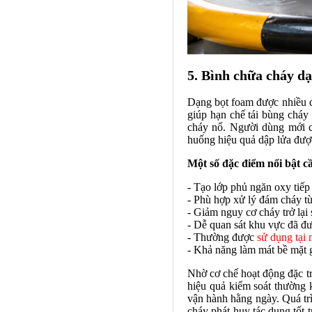
5. Bình chữa cháy d
Dạng bọt foam được nhiều đ
giúp hạn chế tái bùng cháy
cháy nổ. Người dùng mới c
huống hiệu quả dập lửa được
Một số đặc điểm nổi bật cầ
- Tạo lớp phủ ngăn oxy tiếp
- Phù hợp xử lý đám cháy t
- Giảm nguy cơ cháy trở lại 
- Dễ quan sát khu vực đã đư
- Thường được
sử dụng tại
- Khả năng làm mát bề mặt g
Nhờ cơ chế hoạt động đặc t
hiệu quả kiểm soát thường 
vận hành hằng ngày. Quá trì
cháy phát huy tác dụng tốt 