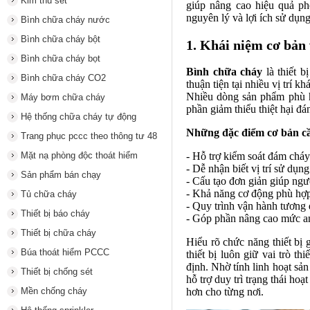
Kim thu sét
giúp nâng cao hiệu quả ph
nguyên lý và lợi ích sử dụng
Bình chữa cháy nước
Bình chữa cháy bột
1. Khái niệm cơ bản v
Bình chữa cháy bọt
Bình chữa cháy
là thiết b
Bình chữa cháy CO2
thuận tiện tại nhiều vị trí 
Nhiều dòng sản phẩm phù
Máy bơm chữa cháy
phần giảm thiểu thiệt hại đá
Hệ thống chữa cháy tự động
Những đặc điểm cơ bản cầ
Trang phục pccc theo thông tư 48
Mặt nạ phòng độc thoát hiểm
- Hỗ trợ kiểm soát đám cháy
- Dễ nhận biết vị trí sử dụn
Sản phẩm bán chạy
- Cấu tạo đơn giản giúp ngư
- Khả năng cơ động phù hợp
Tủ chữa cháy
- Quy trình vận hành tương
Thiết bị báo cháy
- Góp phần nâng cao mức an 
Thiết bị chữa cháy
Hiểu rõ chức năng thiết bị
Búa thoát hiểm PCCC
thiết bị luôn giữ vai trò th
định. Nhờ tính linh hoạt s
Thiết bị chống sét
hỗ trợ duy trì trạng thái h
Mền chống cháy
hơn cho từng nơi.