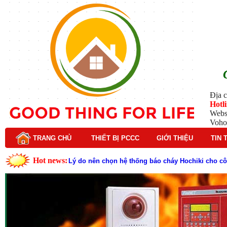
Địa c
Hotl
Webs
Voho
TRANG CHỦ
THIẾT BỊ PCCC
GIỚI THIỆU
TIN 
Hot news:
Cách kiểm tra và bảo trì hệ thống báo cháy Hochik
Cấu tạo và nguyên lý hoạt động của báo cháy Hor
Tìm hiểu chi tiết về hệ thống báo cháy Horing hiệ
Các loại thang dây thoát hiểm phổ biến trên thị t
Thang dây thoát hiểm có tác dụng gì trong tình h
Cấu tạo đầu phun chữa cháy trong hệ thống sprin
Kim thu sét là gì? Cấu tạo, nguyên lý hoạt động v
Đầu phun chữa cháy là gì và nguyên lý hoạt động c
Đầu phun chữa cháy là gì ? Tìm hiểu chi tiết từ A-