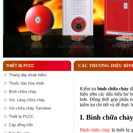
Lý do nên chọn hệ thống báo cháy Hochiki cho cô
CÁC THƯƠNG HIỆU BÌNH
THIẾT BỊ PCCC
Thang dây thoát hiểm
Thuốc hàn hóa nhiệt
Kiểm tra
bình chữa cháy
đị
Bình chữa cháy
hiện sớm các dấu hiệu hư hỏ
hơn. Đồng thời góp phần bả
Vòi, Lăng chữa cháy
kiểm tra chi tiết và dễ thực h
Vòi chữa cháy Tomoken
I. Bình chữa cháy 
Thiết bị PCCC
Cáp đồng trần
Bình chữa cháy
là thiết bị