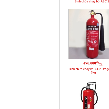
Bình chữa cháy bột ABC 
đ
470.000
/
Cái
Bình chữa cháy khí CO2 Dra
3kg