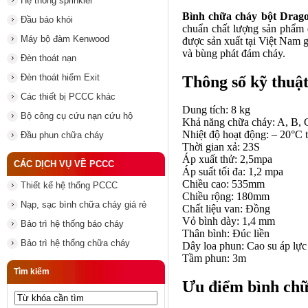
Hệ thống sprinkler
Bình chữa cháy bột Drag
Đầu báo khói
chuẩn chất lượng sản phẩ
Máy bộ đàm Kenwood
được sản xuất tại Việt Nam g
và bùng phát đám cháy.
Đèn thoát nạn
Đèn thoát hiểm Exit
Thông số kỹ thuậ
Các thiết bị PCCC khác
Dung tích: 8 kg
Bộ công cụ cứu nạn cứu hộ
Khả năng chữa cháy: A, B, 
Nhiệt độ hoạt động: – 20°C 
Đầu phun chữa cháy
Thời gian xả: 23S
Áp xuất thử: 2,5mpa
CÁC DỊCH VỤ VỀ PCCC
Áp suất tối đa: 1,2 mpa
Chiều cao: 535mm
Thiết kế hệ thống PCCC
Chiều rộng: 180mm
Nạp, sạc bình chữa cháy giá rẻ
Chất liệu van: Đồng
Vỏ bình dày: 1,4 mm
Bảo trì hệ thống báo cháy
Thân bình: Đúc liền
Bảo trì hệ thống chữa cháy
Dây loa phun: Cao su áp lực
Tầm phun: 3m
Tìm kiếm
Ưu điểm bình ch