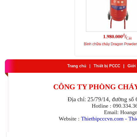
đ
1.980.000
/
Cái
Bình chữa cháy Dragon Powde
Trang chủ
|
Thiết bị PCCC
|
Giới 
CÔNG TY PHÒNG CHÁ
Địa chỉ: 25/79/14, đường số
Hotline : 090.334.
Email: Hoang
Website :
Thietbipcccvn.com
-
Thi