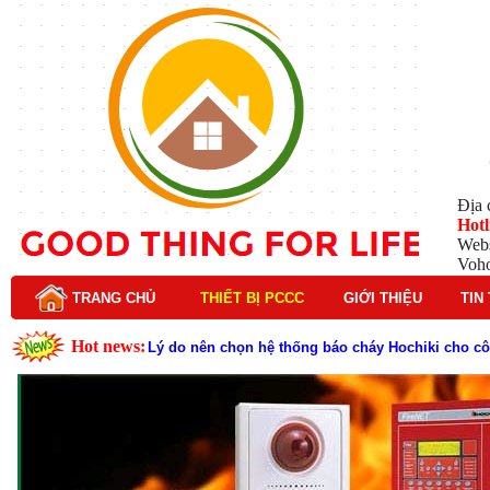
Địa 
Hotl
Webs
Voh
TRANG CHỦ
THIẾT BỊ PCCC
GIỚI THIỆU
TIN
Hot news:
Lý do nên chọn hệ thống báo cháy Hochiki cho cô
Cách kiểm tra và bảo trì hệ thống báo cháy Hochik
Cấu tạo và nguyên lý hoạt động của báo cháy Hor
Tìm hiểu chi tiết về hệ thống báo cháy Horing hiệ
Các loại thang dây thoát hiểm phổ biến trên thị t
Thang dây thoát hiểm có tác dụng gì trong tình h
Cấu tạo đầu phun chữa cháy trong hệ thống sprin
Kim thu sét là gì? Cấu tạo, nguyên lý hoạt động v
Đầu phun chữa cháy là gì và nguyên lý hoạt động c