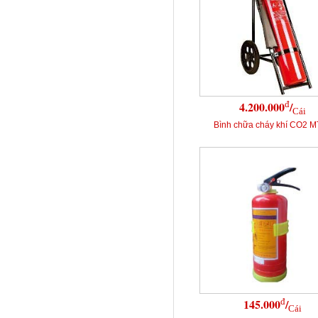
đ
4.200.000
/
Cái
Bình chữa cháy khí CO2 
đ
145.000
/
Cái