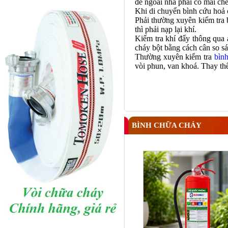
để ngoài nhà phải có mái che
Khi di chuyển
bình cứu hoả
Phải thường xuyên kiểm tra b
thì phải nạp lại khí.
Kiểm tra khí đẩy thông qua 
cháy
bột bằng cách cân so s
Thường xuyên kiểm tra
bìn
vòi phun, van khoá. Thay thế
BÌNH CHỮA CHÁY