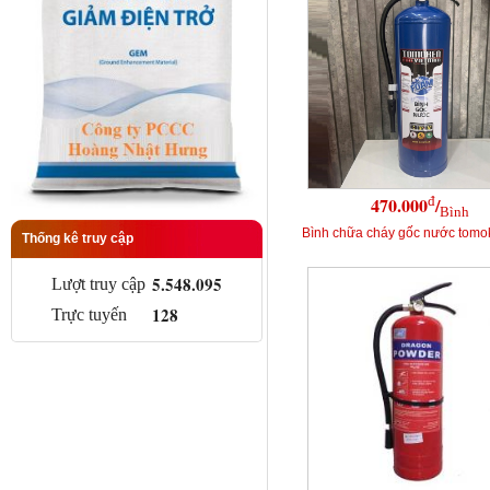
đ
470.000
/
Bình
Bình chữa cháy gốc nước tomok
Thống kê truy cập
5.548.095
Lượt truy cập
128
Trực tuyến