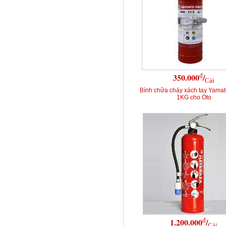
đ
350.000
/
Cái
Bình chữa cháy xách tay Yamat
1KG cho Oto
đ
1.200.000
/
Cái