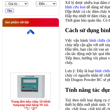
Xử lý được nhiều loại đám c
bình cứu hoả
dễ dàng sử dụ
Dập được cả các đám cháy l
Hấp thụ nhiệt từ đám cháy, 
Thời gian bảo quản lâu. Có t
Sản phẩm nổi bật
Trung tâm báo cháy 10 kênh
Cách sử dụng bìn
Yunyang (mã hàng YF-1G-
10L) ABS
Việc vận hành
bình chữa c
cháy tiếp cận gần với nới xảy
Đầu tiền, bạn cần rút van an
cần tác động một lực quá lớn
Tiếp theo, hướng vòi phun v
cháy.
Lưu ý: Đây là loại
bình chữ
cháy có nguyên nhân từ chất
bột Dragon Powder BC sẽ ph
Tính năng tác dụ
Tuỳ theo mỗi loại
dụng cụ c
Trung tâm báo cháy 10 kênh
thiết bị điện mới phát sinh
Yunyang (mã hàng YF-1G-
rắn, chất lỏng, chất khí dễ c
10L) ABS