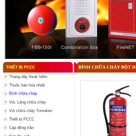
Đầu phun chữa cháy là gì ? Tìm hiểu chi tiết từ A-
BÌNH CHỮA CHÁY BỘT 
THIẾT BỊ PCCC
Thang dây thoát hiểm
Thuốc hàn hóa nhiệt
Bình chữa cháy
Vòi, Lăng chữa cháy
Vòi chữa cháy Tomoken
Thiết bị PCCC
Cáp đồng trần