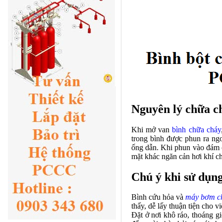
Nguyên lý chữa c
Khi mở van
bình chữa cháy
trong bình được phun ra ngo
ống dẫn. Khi phun vào đám c
mặt khác ngăn cản hơi khí ch
Chú ý khi sử dụn
Bình cứu hỏa và
máy bơm c
thấy, dễ lấy thuận tiện cho v
Đặt ở nơi khô ráo, thoáng g