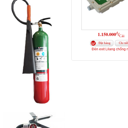
đ
1.150.000
/
Cái
Đặt hàng
Chi tiế
Đèn exit Lilang chống 