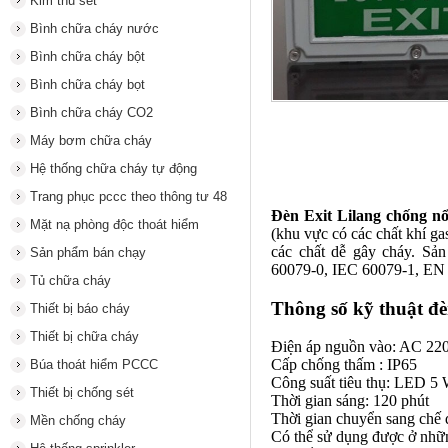
Kim thu sét
Bình chữa cháy nước
Bình chữa cháy bột
Bình chữa cháy bọt
Bình chữa cháy CO2
Máy bơm chữa cháy
Hệ thống chữa cháy tự động
Trang phục pccc theo thông tư 48
Đèn Exit Lilang chống n
Mặt nạ phòng độc thoát hiểm
(khu vực có các chất khí g
các chất dễ gây cháy. S
Sản phẩm bán chạy
60079-0, IEC 60079-1, EN
Tủ chữa cháy
Thông số kỹ thuật đè
Thiết bị báo cháy
Thiết bị chữa cháy
Ðiện áp nguồn vào: AC 22
Cấp chống thấm : IP65
Búa thoát hiểm PCCC
Công suất tiêu thụ: LED 5 
Thiết bị chống sét
Thời gian sáng: 120 phút
Thời gian chuyển sang chế 
Mền chống cháy
Có thể sử dụng được ở nhữ