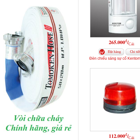
đ
265.000
/
Cái
Đặt hàng
Chi tiế
Đèn chiếu sáng sự cố Kento
đ
112.000
/
Cái