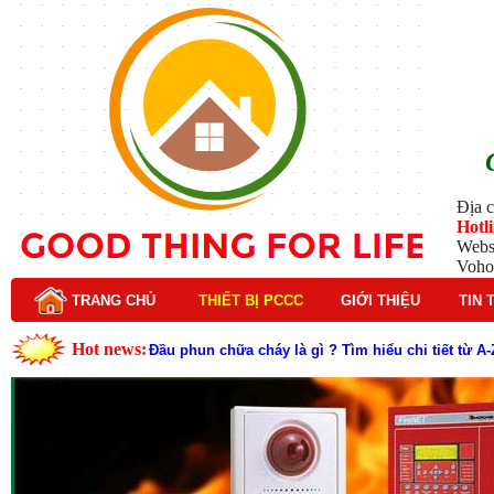
Địa c
Hotl
Webs
Voho
TRANG CHỦ
THIẾT BỊ PCCC
GIỚI THIỆU
TIN 
Hot news:
Đầu phun chữa cháy là gì ? Tìm hiểu chi tiết từ A-
Lý do nên chọn hệ thống báo cháy Hochiki cho cô
Cách kiểm tra và bảo trì hệ thống báo cháy Hochik
Cấu tạo và nguyên lý hoạt động của báo cháy Hor
Tìm hiểu chi tiết về hệ thống báo cháy Horing hiệ
Các loại thang dây thoát hiểm phổ biến trên thị t
Thang dây thoát hiểm có tác dụng gì trong tình h
Cấu tạo đầu phun chữa cháy trong hệ thống sprin
Kim thu sét là gì? Cấu tạo, nguyên lý hoạt động v