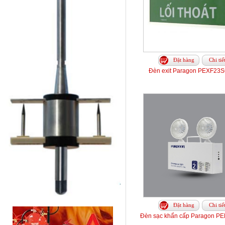
Đặt hàng
Chi tiế
Đèn exit Paragon PEXF23S
Đặt hàng
Chi tiế
Đèn sạc khẩn cấp Paragon 