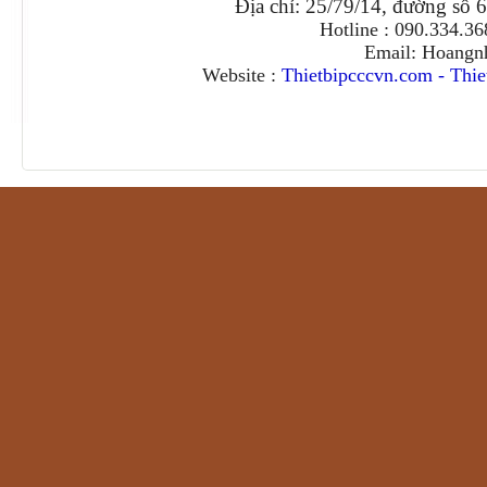
Địa chỉ: 25/79/14, đường số 
Hotline : 090.334.3
Email: Hoangn
Website :
Thietbipcccvn.com
-
Thie