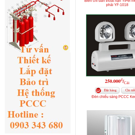
Biển chỉ dẫn thoát nạn YiFei m
phải YF-1018
đ
250.000
/
Cái
Đặt hàng
Chi tiế
Đèn chiếu sáng PCCC Ke