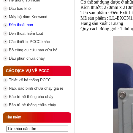
Hệ thống sprinkler
Có thể sử dụng được ở nhữn
Kích thước: 270mm x 21
Đầu báo khói
Tên sản phẩm : Đèn Exit 
Máy bộ đàm Kenwood
Mã sản phẩm : LL-EXCN1
Hãng sản xuất : Lilang
Đèn thoát nạn
Quy cách đóng gói : 1 thùng
Đèn thoát hiểm Exit
Các thiết bị PCCC khác
Bộ công cụ cứu nạn cứu hộ
Đầu phun chữa cháy
CÁC DỊCH VỤ VỀ PCCC
Thiết kế hệ thống PCCC
Nạp, sạc bình chữa cháy giá rẻ
Bảo trì hệ thống báo cháy
Bảo trì hệ thống chữa cháy
Tìm kiếm