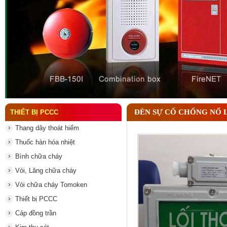
Đầu phun chữa cháy là gì và nguyên lý hoạt động c
ĐÈN SỰ CỐ CHỐNG NỔ 
THIẾT BỊ PCCC
Thang dây thoát hiểm
Thuốc hàn hóa nhiệt
Bình chữa cháy
Vòi, Lăng chữa cháy
Vòi chữa cháy Tomoken
Thiết bị PCCC
Cáp đồng trần