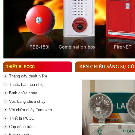
Đầu phun chữa cháy là gì ? Tìm hiểu chi tiết từ A-
ĐÈN CHIẾU SÁNG SỰ CỐ 
THIẾT BỊ PCCC
Thang dây thoát hiểm
Thuốc hàn hóa nhiệt
Bình chữa cháy
Vòi, Lăng chữa cháy
Vòi chữa cháy Tomoken
Thiết bị PCCC
Cáp đồng trần