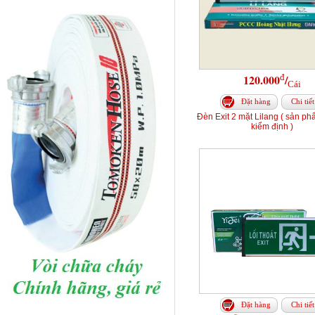
đ
120.000
/
Cái
Đặt hàng
Chi tiết
Đèn Exit 2 mặt Lilang ( sản p
kiểm định )
Đặt hàng
Chi tiết