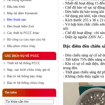
Hệ thống sprinkler
- Nhiệt độ hoạt động 15 đến
Đầu báo khói
- Chế độ bảo vệ sạc tự động
- Đèn hiển thị báo trong khi 
Máy bộ đàm Kenwood
- Sử dụng pin khô, vận chuy
Đèn thoát nạn
- Kích thước 255 x 38 x 23
- Vỏ hợp kim chắc chắn sơn 
Đèn thoát hiểm Exit
nổ)
- Chế độ hoạt động : chỉ sán
Các thiết bị PCCC khác
- Điện áp nguồn 220V AC-
Bộ công cụ cứu nạn cứu hộ
Đặc điểm
đèn chiếu s
Đầu phun chữa cháy
- Đèn chiếu sáng sự cố sử d
CÁC DỊCH VỤ VỀ PCCC
- Tiết kiệm 75% điện năng s
Thiết kế hệ thống PCCC
- Khi có sự cố mất điện, đ
trong đèn.
Nạp, sạc bình chữa cháy giá rẻ
- Thời gian chiếu sáng dự p
- Không chứa thủy ngân và h
Bảo trì hệ thống báo cháy
Bảo trì hệ thống chữa cháy
Tìm kiếm