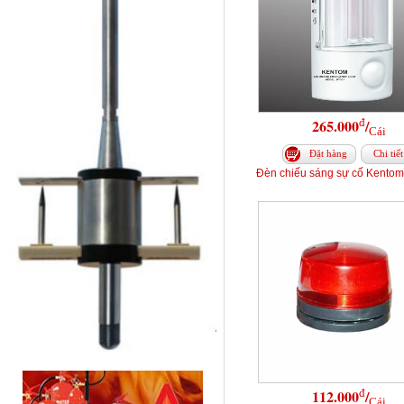
đ
265.000
/
Cái
Đặt hàng
Chi tiết
Đèn chiếu sáng sự cố Kentom
đ
112.000
/
Cái