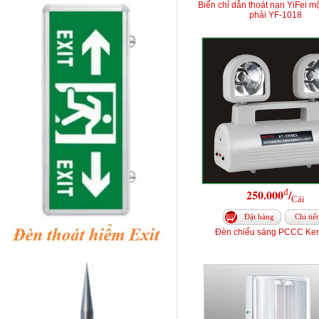
Biển chỉ dẫn thoát nạn YiFei mộ
phải YF-1018
đ
250.000
/
Cái
Đặt hàng
Chi tiết
Đèn chiếu sáng PCCC Ke