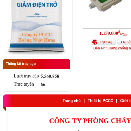
đ
1.150.000
/
Cái
Đặt hàng
Chi tiết
Đèn exit Lilang chống 
Thống kê truy cập
5.560.858
Lượt truy cập
66
Trực tuyến
Trang chủ
|
Thiết bị PCCC
|
Giới 
CÔNG TY PHÒNG CHÁY