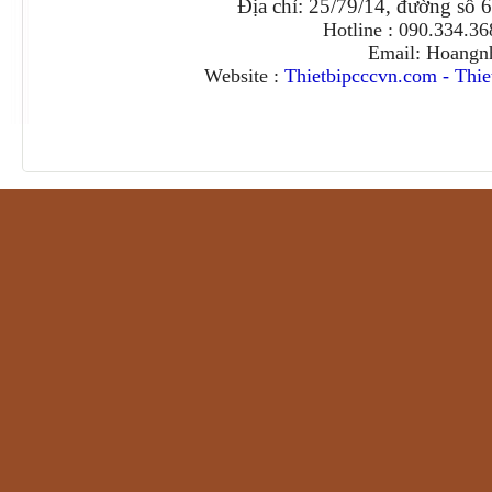
Địa chỉ: 25/79/14, đường số 
Hotline : 090.334.3
Email: Hoangn
Website :
Thietbipcccvn.com
-
Thie