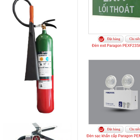
Đặt hàng
Chi tiết
Đèn exit Paragon PEXF23S
Đặt hàng
Chi tiết
Đèn sạc khẩn cấp Paragon 