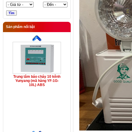
Sản phẩm nổi bật
Trung tâm báo cháy 10 kênh
Yunyang (mã hàng YF-1G-
10L) ABS