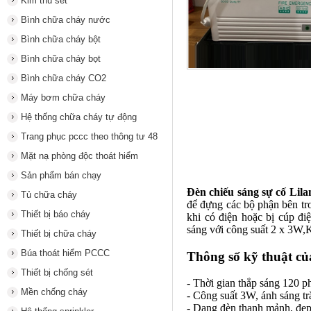
Kim thu sét
Bình chữa cháy nước
Bình chữa cháy bột
Bình chữa cháy bọt
Bình chữa cháy CO2
Máy bơm chữa cháy
Hệ thống chữa cháy tự động
Trang phục pccc theo thông tư 48
Mặt nạ phòng độc thoát hiểm
Sản phẩm bán chạy
Đèn chiếu sáng sự cố Lila
Tủ chữa cháy
để đựng các bộ phận bên tr
Thiết bị báo cháy
khi có điện hoặc bị cúp đi
sáng với công suất 2 x 3W
Thiết bị chữa cháy
Búa thoát hiểm PCCC
Thông số kỹ thuật củ
Thiết bị chống sét
- Thời gian thắp sáng 120 p
Mền chống cháy
- Công suất 3W, ánh sáng t
- Dạng đèn thanh mảnh, đẹp,