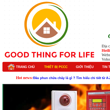
Địa c
Hotl
Webs
Voho
TRANG CHỦ
THIẾT BỊ PCCC
GIỚI THIỆU
TIN 
Hot news:
Lý do nên chọn hệ thống báo cháy Hochiki cho cô
Cách kiểm tra và bảo trì hệ thống báo cháy Hochik
Cấu tạo và nguyên lý hoạt động của báo cháy Hor
Tìm hiểu chi tiết về hệ thống báo cháy Horing hiệ
Các loại thang dây thoát hiểm phổ biến trên thị t
Thang dây thoát hiểm có tác dụng gì trong tình h
Cấu tạo đầu phun chữa cháy trong hệ thống sprin
Kim thu sét là gì? Cấu tạo, nguyên lý hoạt động v
Đầu phun chữa cháy là gì và nguyên lý hoạt động c