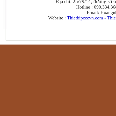
Địa chỉ: 25/79/14, đường số 
Hotline : 090.334.3
Email: Hoangn
Website :
Thietbipcccvn.com
-
Thie