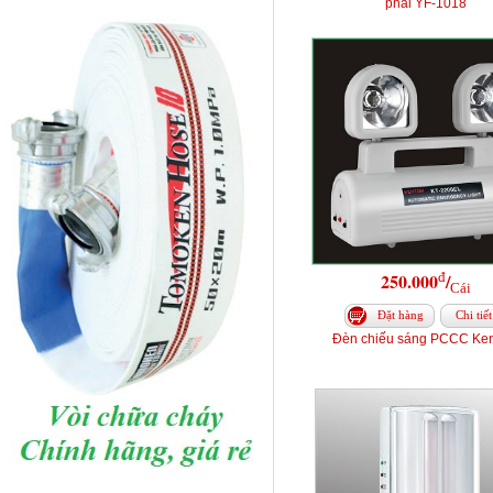
phải YF-1018
đ
250.000
/
Cái
Đặt hàng
Chi tiết
Đèn chiếu sáng PCCC Ke