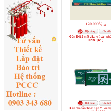
đ
120.000
/
Cái
Đặt hàng
Chi tiết
Đèn Exit 2 mặt Lilang ( sản p
kiểm định )
Đặt hàng
Chi tiết
Biển chỉ dẫn thoát nạn YiFei mộ