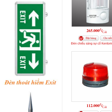
đ
265.000
/
Cái
Đặt hàng
Chi tiết
Đèn chiếu sáng sự cố Kentom
đ
112.000
/
Cái