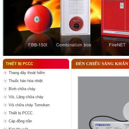
Đầu phun chữa cháy là gì và nguyên lý hoạt động c
ĐÈN CHIẾU SÁNG KHẨN
THIẾT BỊ PCCC
Thang dây thoát hiểm
Thuốc hàn hóa nhiệt
Bình chữa cháy
Vòi, Lăng chữa cháy
Vòi chữa cháy Tomoken
Thiết bị PCCC
Cáp đồng trần