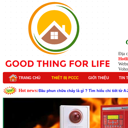
Địa c
Hotl
Webs
Voho
TRANG CHỦ
THIẾT BỊ PCCC
GIỚI THIỆU
TIN 
Hot news:
Đầu phun chữa cháy là gì ? Tìm hiểu chi tiết từ A-
Lý do nên chọn hệ thống báo cháy Hochiki cho cô
Cách kiểm tra và bảo trì hệ thống báo cháy Hochik
Cấu tạo và nguyên lý hoạt động của báo cháy Hor
Tìm hiểu chi tiết về hệ thống báo cháy Horing hiệ
Các loại thang dây thoát hiểm phổ biến trên thị t
Thang dây thoát hiểm có tác dụng gì trong tình h
Cấu tạo đầu phun chữa cháy trong hệ thống sprin
Kim thu sét là gì? Cấu tạo, nguyên lý hoạt động v