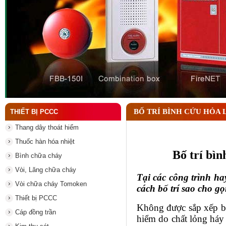
Đầu phun chữa cháy là gì và nguyên lý hoạt động c
BỐ TRÍ BÌNH CỨU HỎA 
THIẾT BỊ PCCC
Thang dây thoát hiểm
Thuốc hàn hóa nhiệt
Bố trí bìn
Bình chữa cháy
Vòi, Lăng chữa cháy
Tại các công trình ha
Vòi chữa cháy Tomoken
cách bố trí sao cho g
Thiết bị PCCC
Không được sắp xếp bì
Cáp đồng trần
hiểm do chất lỏng háy 