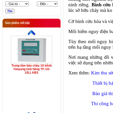
ninh riêng.
Bình cứu 
lúc sở hữu cháy mà ko
Cỡ bình cứu hỏa và vi
Sản phẩm nổi bật
Mối hiểm nguy điện bao
Tùy theo mối nguy hiể
trên hạ tầng mối nguy 
Nơi mang những đồ vậ
việc sử dụng trên nhữ
Trung tâm báo cháy 10 kênh
Yunyang (mã hàng YF-1G-
Xem thêm:
Kim thu sé
10L) ABS
Thiết bị b
Báo giá th
Thi công 