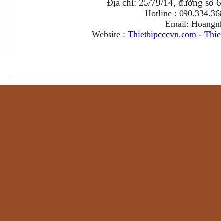
Địa chỉ: 25/79/14, đường số 
Hotline : 090.334.3
Email: Hoangn
Website :
Thietbipcccvn.com
-
Thie