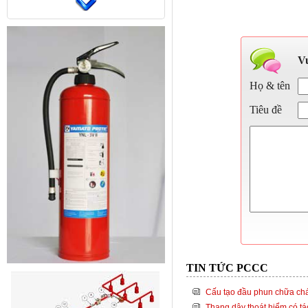
Vu
Họ & tên
Tiêu đề
TIN TỨC PCCC
Cấu tạo đầu phun chữa cháy
Thang dây thoát hiểm có tá