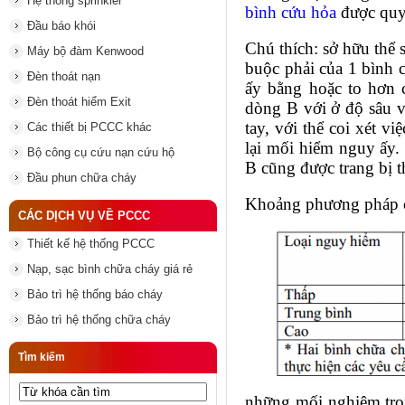
Hệ thống sprinkler
bình cứu hỏa
được quy 
Đầu báo khói
Chú thích: sở hữu thể
Máy bộ đàm Kenwood
buộc phải của 1 bình 
Đèn thoát nạn
ấy bằng hoặc to hơn 
Đèn thoát hiểm Exit
dòng B với ở độ sâu v
tay, với thể coi xét 
Các thiết bị PCCC khác
lại mối hiểm nguy ấy.
Bộ công cụ cứu nạn cứu hộ
B cũng được trang bị 
Đầu phun chữa cháy
Khoảng phương pháp c
CÁC DỊCH VỤ VỀ PCCC
Thiết kế hệ thống PCCC
Nạp, sạc bình chữa cháy giá rẻ
Bảo trì hệ thống báo cháy
Bảo trì hệ thống chữa cháy
Tìm kiếm
những mối nghiêm trọn