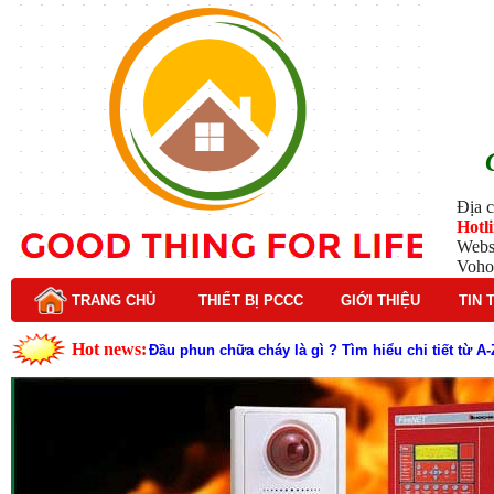
Địa c
Hotl
Webs
Voho
TRANG CHỦ
THIẾT BỊ PCCC
GIỚI THIỆU
TIN 
Hot news:
Đầu phun chữa cháy là gì ? Tìm hiểu chi tiết từ A-
Lý do nên chọn hệ thống báo cháy Hochiki cho cô
Cách kiểm tra và bảo trì hệ thống báo cháy Hochik
Cấu tạo và nguyên lý hoạt động của báo cháy Hor
Tìm hiểu chi tiết về hệ thống báo cháy Horing hiệ
Các loại thang dây thoát hiểm phổ biến trên thị t
Thang dây thoát hiểm có tác dụng gì trong tình h
Cấu tạo đầu phun chữa cháy trong hệ thống sprin
Kim thu sét là gì? Cấu tạo, nguyên lý hoạt động v