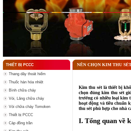
Đầu phun chữa cháy là gì ? Tìm hiểu chi tiết từ A-
NÊN CHỌN KIM THU SÉ
THIẾT BỊ PCCC
Thang dây thoát hiểm
Thuốc hàn hóa nhiệt
Kim thu sét là thiết bị k
Bình chữa cháy
chọn đúng kim thu sét giú
trường có nhiều loại kim 
Vòi, Lăng chữa cháy
hoạt động và tiêu chuẩn k
Vòi chữa cháy Tomoken
thu sét phù hợp cho nhà c
Thiết bị PCCC
I. Tổng quan về k
Cáp đồng trần