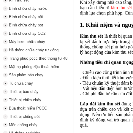
Kim thu sét
Khi xây dựng nhà cao tầng, 
bạn cần hiểu rõ
kim thu sét
Bình chữa cháy nước
định lựa chọn phù hợp. Cùng
Bình chữa cháy bột
1. Khái niệm và ngu
Bình chữa cháy bọt
Bình chữa cháy CO2
Kim thu sét
là thiết bị qua
bị sét đánh trực tiếp tron
Máy bơm chữa cháy
thống chống sét phù hợp góp
Hệ thống chữa cháy tự động
lý hoạt động của kim thu sét
Trang phục pccc theo thông tư 48
Những tiêu chí quan trọng
Mặt nạ phòng độc thoát hiểm
- Chiều cao công trình ảnh
Sản phẩm bán chạy
- Điều kiện thời tiết khu vực
- Tiêu chuẩn kỹ thuật đảm b
Tủ chữa cháy
- Vật liệu dẫn điện ảnh hưởn
Thiết bị báo cháy
- Chi phí đầu tư cần cân đối
Thiết bị chữa cháy
Lắp đặt kim thu sét
đúng k
Búa thoát hiểm PCCC
dựa trên chiều cao và kết 
dụng. Nên ưu tiên sản phẩm 
Thiết bị chống sét
định kỳ đóng vai trò quan t
Mền chống cháy
quả.