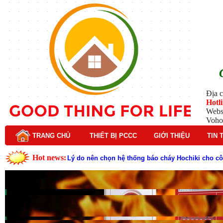
Địa c
Hotl
Webs
Voho
TRANG CHỦ
THIẾT BỊ PCCC
GIỚI THIỆU
TIN 
Hot news:
Lý do nên chọn hệ thống báo cháy Hochiki cho cô
Cách kiểm tra và bảo trì hệ thống báo cháy Hochik
Cấu tạo và nguyên lý hoạt động của báo cháy Hor
Tìm hiểu chi tiết về hệ thống báo cháy Horing hiệ
Các loại thang dây thoát hiểm phổ biến trên thị t
Thang dây thoát hiểm có tác dụng gì trong tình h
Cấu tạo đầu phun chữa cháy trong hệ thống sprin
Kim thu sét là gì? Cấu tạo, nguyên lý hoạt động v
Đầu phun chữa cháy là gì và nguyên lý hoạt động c