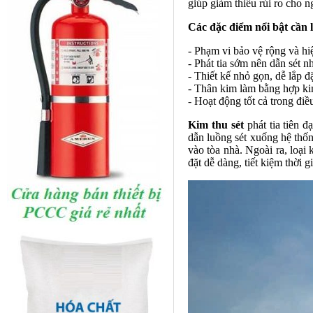
giúp giảm thiểu rủi ro cho ng
Các đặc điểm nổi bật cần 
- Phạm vi bảo vệ rộng và hi
- Phát tia sớm nên dẫn sét n
- Thiết kế nhỏ gọn, dễ lắp đ
- Thân kim làm bằng hợp k
- Hoạt động tốt cả trong điều
Kim thu sét
phát tia tiên đ
dẫn luồng sét xuống hệ thốn
vào tòa nhà. Ngoài ra, loại
đặt dễ dàng, tiết kiệm thời 