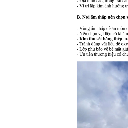
- Địa hình cao, trống trải cầ
- Vị trí lắp kim ảnh hưởng t
B. Nơi ẩm thấp nên chọn v
- Vùng ẩm thấp dễ ăn mòn c
- Nên chọn vật liệu có khả 
-
Kim thu sét bằng thép
mạ
- Tránh dùng vật liệu dễ ox
- Lớp phủ bảo vệ bề mặt giú
- Ưu tiên thương hiệu có c