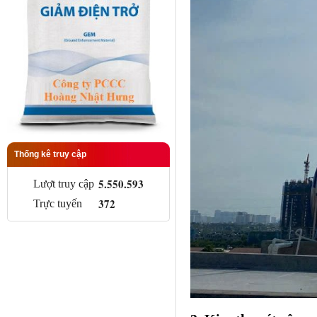
Thống kê truy cập
5.550.593
Lượt truy cập
372
Trực tuyến