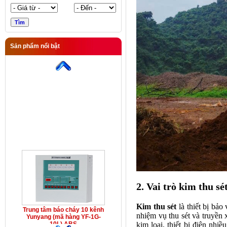
Sản phẩm nổi bật
Trung tâm báo cháy 10 kênh
Yunyang (mã hàng YF-1G-
10L) ABS
2. Vai trò kim thu sé
Kim thu sét
là thiết bị bảo
Trung tâm báo cháy 10 kênh
nhiệm vụ thu sét và truyền 
Yunyang (mã hàng YF-1G-
kim loại, thiết bị điện nhi
10L) ABS