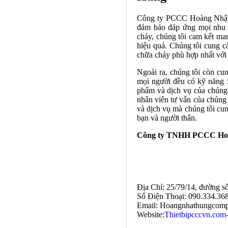
Công ty PCCC Hoàng Nhật H
đảm bảo đáp ứng mọi nhu 
cháy, chúng tôi cam kết ma
hiệu quả. Chúng tôi cung cấ
chữa cháy phù hợp nhất với
Ngoài ra, chúng tôi còn cu
mọi người đều có kỹ năng x
phẩm và dịch vụ của chúng t
nhân viên tư vấn của chúng 
và dịch vụ mà chúng tôi c
bạn và người thân.
Công ty TNHH PCCC Ho
Địa Chỉ: 25/79/14, đường s
Số Điện Thoại: 090.334.36
Email: Hoangnhathungcomp
Website:
Thietbipcccvn.com