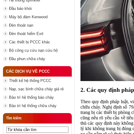
Hệ thống sprinkler
Đầu báo khói
Máy bộ đàm Kenwood
Đèn thoát nạn
Đèn thoát hiểm Exit
Các thiết bị PCCC khác
Bộ công cụ cứu nạn cứu hộ
Đầu phun chữa cháy
CÁC DỊCH VỤ VỀ PCCC
Thiết kế hệ thống PCCC
2. Các quy định pháp
Nạp, sạc bình chữa cháy giá rẻ
Bảo trì hệ thống báo cháy
Theo quy định pháp luật, vi
Bảo trì hệ thống chữa cháy
chữa cháy. Nghị định số 79
trang bị các thiết bị phòn
cũng nêu rõ yêu cầu về tiêu
Tìm kiếm
thủ các quy định này không
lý khi không trang bị đúng 
xe cần nắm rõ và thực hiện 