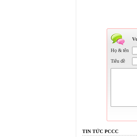
Vu
Họ & tên
Tiêu đề
TIN TỨC PCCC