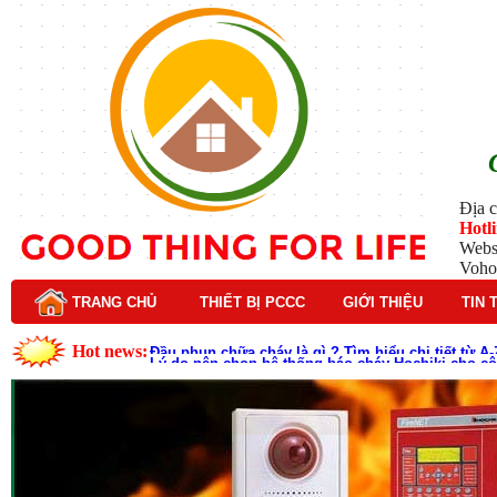
Địa c
Hotl
Webs
Voho
TRANG CHỦ
THIẾT BỊ PCCC
GIỚI THIỆU
TIN 
Hot news:
Lý do nên chọn hệ thống báo cháy Hochiki cho cô
Cách kiểm tra và bảo trì hệ thống báo cháy Hochik
Cấu tạo và nguyên lý hoạt động của báo cháy Hor
Tìm hiểu chi tiết về hệ thống báo cháy Horing hiệ
Các loại thang dây thoát hiểm phổ biến trên thị t
Thang dây thoát hiểm có tác dụng gì trong tình h
Cấu tạo đầu phun chữa cháy trong hệ thống sprin
Kim thu sét là gì? Cấu tạo, nguyên lý hoạt động v
Đầu phun chữa cháy là gì và nguyên lý hoạt động c