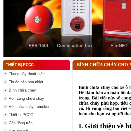
Đầu phun chữa cháy là gì ? Tìm hiểu chi tiết từ A-
BÌNH CHỮA CHÁY CHO X
THIẾT BỊ PCCC
Thang dây thoát hiểm
Thuốc hàn hóa nhiệt
Bình chữa cháy cho xe ô tô
Bình chữa cháy
Để đảm bảo an toàn tối đa
trọng. Bài viết này sẽ cun
Vòi, Lăng chữa cháy
chữa cháy phù hợp, tiêu 
Vòi chữa cháy Tomoken
cố. Hi vọng rằng bài viết 
toàn cho bạn và người thâ
Thiết bị PCCC
Cáp đồng trần
I. Giới thiệu về 