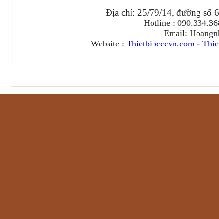
Địa chỉ: 25/79/14, đường số 
Hotline : 090.334.3
Email: Hoangn
Website :
Thietbipcccvn.com
-
Thie