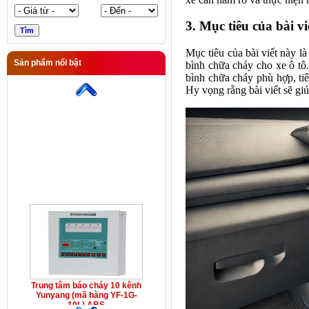
3. Mục tiêu của bài vi
Mục tiêu của bài viết này là
Sản phẩm nổi bật
bình chữa cháy cho xe ô tô.
Trung tâm báo cháy 10 kênh
bình chữa cháy phù hợp, tiê
Yunyang (mã hàng YF-1G-
Hy vọng rằng bài viết sẽ giú
10L) ABS
Trung tâm báo cháy 10 kênh
Yunyang (mã hàng YF-1G-
10L) ABS