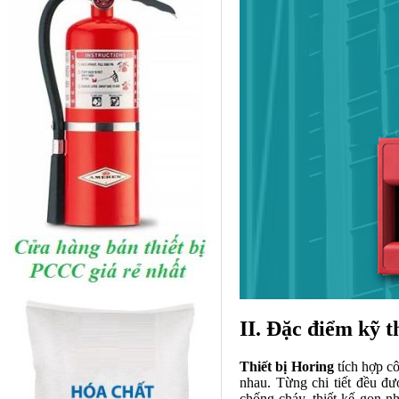
II. Đặc điểm kỹ 
Thiết bị Horing
tích hợp cô
nhau. Từng chi tiết đều đư
chống cháy, thiết kế gọn n