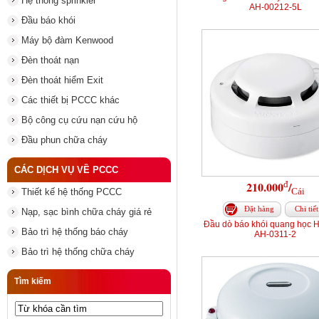
Hệ thống sprinkler
AH-00212-5L
Đầu báo khói
Máy bộ đàm Kenwood
Đèn thoát nạn
Đèn thoát hiểm Exit
Các thiết bị PCCC khác
Bộ công cụ cứu nạn cứu hộ
Đầu phun chữa cháy
CÁC DỊCH VỤ VỀ PCCC
đ
210.000
/
Cái
Thiết kế hệ thống PCCC
Đặt hàng
Chi tiết
Nạp, sạc bình chữa cháy giá rẻ
Đầu dò báo khói quang học
Bảo trì hệ thống báo cháy
AH-0311-2
Bảo trì hệ thống chữa cháy
Tìm kiếm