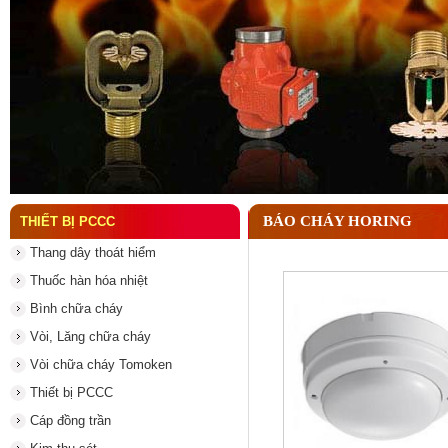
Đầu phun chữa cháy là gì ? Tìm hiểu chi tiết từ A-
BÁO CHÁY HORING
THIẾT BỊ PCCC
Thang dây thoát hiểm
Thuốc hàn hóa nhiệt
Bình chữa cháy
Vòi, Lăng chữa cháy
Vòi chữa cháy Tomoken
Thiết bị PCCC
Cáp đồng trần