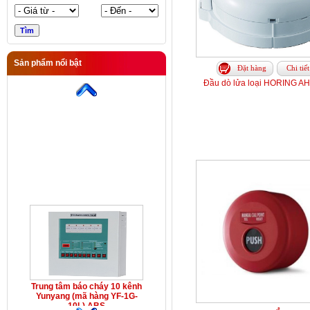
Sản phẩm nổi bật
Đặt hàng
Chi tiết
Trung tâm báo cháy 10 kênh
Yunyang (mã hàng YF-1G-
Đầu dò lửa loại HORING A
10L) ABS
Trung tâm báo cháy 10 kênh
Yunyang (mã hàng YF-1G-
10L) ABS