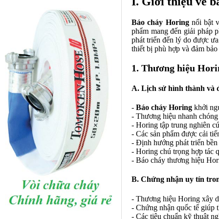
I. Giới thiệu về 
Báo cháy Horing
nổi bật v
phẩm mang đến giải pháp ph
phát triển đến lý do được ư
thiết bị phù hợp và đảm bảo 
1. Thương hiệu Horin
A. Lịch sử hình thành và
-
Báo cháy Horing
khởi ngu
- Thương hiệu nhanh chóng 
- Horing tập trung nghiên c
- Các sản phẩm được cải tiế
- Định hướng phát triển bền
- Horing chú trọng hợp tác 
- Báo cháy thương hiệu Hor
B. Chứng nhận uy tín tro
- Thương hiệu Horing xây d
- Chứng nhận quốc tế giúp t
- Các tiêu chuẩn kỹ thuật n