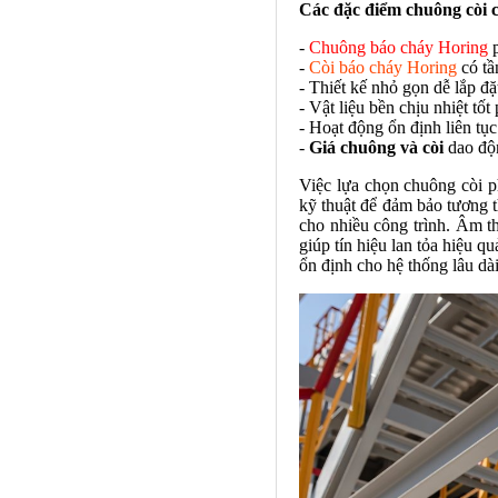
Các đặc điểm chuông còi c
-
Chuông báo cháy Horing
p
-
Còi báo cháy Horing
có tầ
- Thiết kế nhỏ gọn dễ lắp đặ
- Vật liệu bền chịu nhiệt tố
- Hoạt động ổn định liên tụ
-
Giá chuông và còi
dao độ
Việc lựa chọn chuông còi p
kỹ thuật để đảm bảo tương t
cho nhiều công trình. Âm th
giúp tín hiệu lan tỏa hiệu q
ổn định cho hệ thống lâu dài