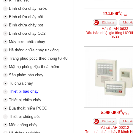
Kim thu sét
Bình chữa cháy nước
đ
124.000
/
Cái
Bình chữa cháy bột
Đặt hàng
Chi tiết
Bình chữa cháy bọt
Mã số : AH-0633
Đầu báo nhiệt gia tăng HOR
Bình chữa cháy CO2
0633
Máy bơm chữa cháy
Hệ thống chữa cháy tự động
Trang phục pccc theo thông tư 48
Mặt nạ phòng độc thoát hiểm
Sản phẩm bán chạy
Tủ chữa cháy
Thiết bị báo cháy
Thiết bị chữa cháy
Búa thoát hiểm PCCC
đ
5.300.000
/
Cái
Thiết bị chống sét
Đặt hàng
Chi tiết
Mền chống cháy
Mã số : AH-00212
Trung tâm báo cháy 5 kênh