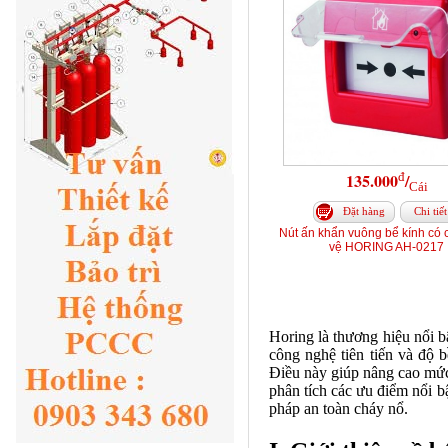
đ
135.000
/
Cái
Đặt hàng
Chi tiết
Nút ấn khẩn vuông bể kính có 
vệ HORING AH-0217
Horing là thương hiệu nổi b
công nghệ tiên tiến và độ 
Điều này giúp nâng cao mức 
phân tích các ưu điểm nổi bậ
pháp an toàn cháy nổ.