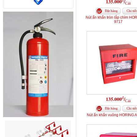
đ
135.000
/
Cái
Đặt hàng
Chi tiết
Nút ẩn khẩn tròn lắp chìm HO
9717
đ
135.000
/
Cái
Đặt hàng
Chi tiết
Nút ấn khẩn vuông HORING 