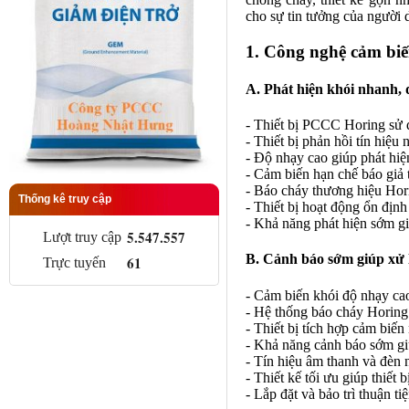
cho sự tin tưởng của người d
1. Công nghệ cảm biến
A. Phát hiện khói nhanh, 
- Thiết bị PCCC Horing sử 
- Thiết bị phản hồi tín hiệ
- Độ nhạy cao giúp phát hiệ
- Cảm biến hạn chế báo giả 
- Báo cháy thương hiệu Horin
Thống kê truy cập
- Thiết bị hoạt động ổn địn
- Khả năng phát hiện sớm gi
5.547.557
Lượt truy cập
B. Cảnh báo sớm giúp xử l
61
Trực tuyến
- Cảm biến khói độ nhạy ca
- Hệ thống báo cháy Horing 
- Thiết bị tích hợp cảm biế
- Khả năng cảnh báo sớm gi
- Tín hiệu âm thanh và đèn 
- Thiết kế tối ưu giúp thiết
- Lắp đặt và bảo trì thuận t