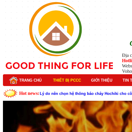
Địa c
Hotl
Webs
Voho
TRANG CHỦ
THIẾT BỊ PCCC
GIỚI THIỆU
TIN 
Hot news:
Lý do nên chọn hệ thống báo cháy Hochiki cho cô
Cách kiểm tra và bảo trì hệ thống báo cháy Hochik
Cấu tạo và nguyên lý hoạt động của báo cháy Hor
Tìm hiểu chi tiết về hệ thống báo cháy Horing hiệ
Các loại thang dây thoát hiểm phổ biến trên thị t
Thang dây thoát hiểm có tác dụng gì trong tình h
Cấu tạo đầu phun chữa cháy trong hệ thống sprin
Kim thu sét là gì? Cấu tạo, nguyên lý hoạt động v
Đầu phun chữa cháy là gì và nguyên lý hoạt động c