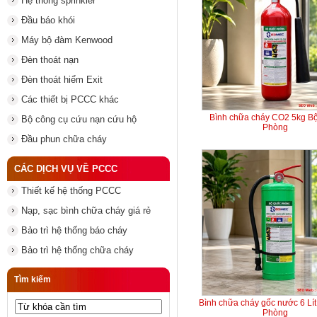
Hệ thống sprinkler
Đầu báo khói
Máy bộ đàm Kenwood
Đèn thoát nạn
Đèn thoát hiểm Exit
Các thiết bị PCCC khác
Bình chữa cháy CO2 5kg B
Bộ công cụ cứu nạn cứu hộ
Phòng
Đầu phun chữa cháy
CÁC DỊCH VỤ VỀ PCCC
Thiết kế hệ thống PCCC
Nạp, sạc bình chữa cháy giá rẻ
Bảo trì hệ thống báo cháy
Bảo trì hệ thống chữa cháy
Tìm kiếm
Bình chữa cháy gốc nước 6 Lí
Phòng