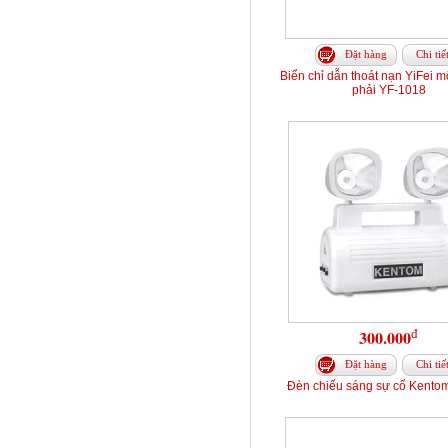
Đặt hàng
Chi tiế
Biển chỉ dẫn thoát nạn YiFei m
phải YF-1018
đ
300.000
Đặt hàng
Chi tiế
Đèn chiếu sáng sự cố Kento