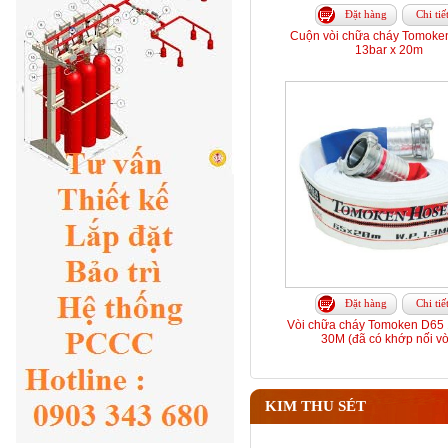
Đặt hàng
Chi tiế
Cuộn vòi chữa cháy Tomoke
13bar x 20m
Đặt hàng
Chi tiế
Vòi chữa cháy Tomoken D65 
30M (đã có khớp nối vò
KIM THU SÉT