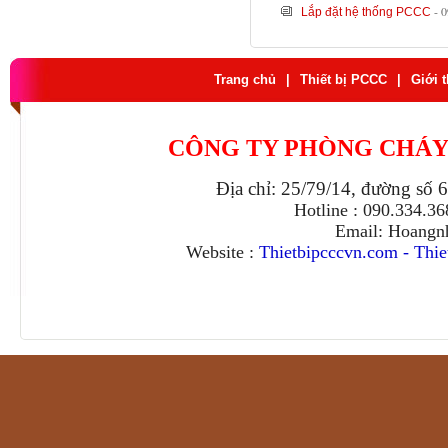
- 
Lắp đặt hệ thống PCCC
Trang chủ
|
Thiết bị PCCC
|
Giới 
CÔNG TY PHÒNG CHÁY
Địa chỉ: 25/79/14, đường số 
Hotline : 090.334.3
Email: Hoangn
Website :
Thietbipcccvn.com
-
Thie