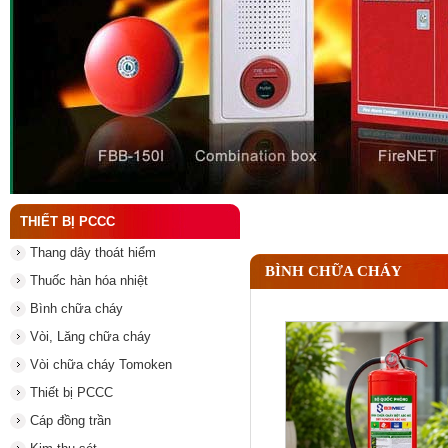
Đầu phun chữa cháy là gì và nguyên lý hoạt động c
THIẾT BỊ PCCC
Thang dây thoát hiểm
BÌNH CHỮA CHÁY
Thuốc hàn hóa nhiệt
Bình chữa cháy
Vòi, Lăng chữa cháy
Vòi chữa cháy Tomoken
Thiết bị PCCC
Cáp đồng trần