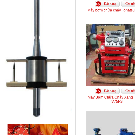
Đặt hàng
Chi tiế
Máy bơm chữa cháy Tohats
Đặt hàng
Chi tiế
Máy Bơm Chữa Cháy Xăng T
V75FS