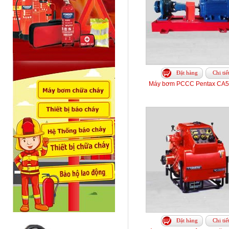
Đặt hàng
Chi tiế
Máy bơm PCCC Pentax CA5
Đặt hàng
Chi tiế