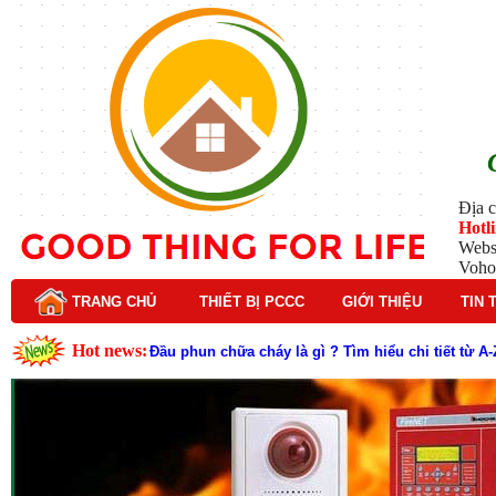
Địa c
Hotl
Webs
Voho
TRANG CHỦ
THIẾT BỊ PCCC
GIỚI THIỆU
TIN 
Hot news:
Đầu phun chữa cháy là gì ? Tìm hiểu chi tiết từ A-
Lý do nên chọn hệ thống báo cháy Hochiki cho cô
Cách kiểm tra và bảo trì hệ thống báo cháy Hochik
Cấu tạo và nguyên lý hoạt động của báo cháy Hor
Tìm hiểu chi tiết về hệ thống báo cháy Horing hiệ
Các loại thang dây thoát hiểm phổ biến trên thị t
Thang dây thoát hiểm có tác dụng gì trong tình h
Cấu tạo đầu phun chữa cháy trong hệ thống sprin
Kim thu sét là gì? Cấu tạo, nguyên lý hoạt động v