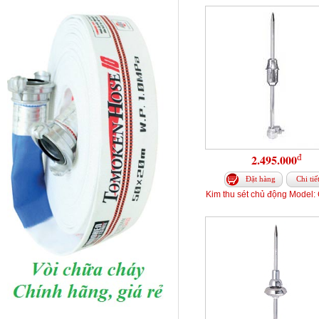
đ
2.495.000
Đặt hàng
Chi tiế
Kim thu sét chủ động Model: