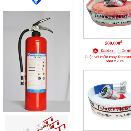
đ
500.000
Đặt hàng
Chi tiế
Cuộn vòi chữa cháy Tomoke
16bar x 20m