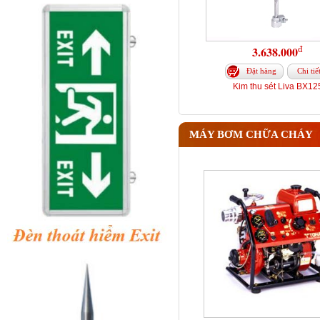
đ
3.638.000
Đặt hàng
Chi tiế
Kim thu sét Liva BX12
MÁY BƠM CHỮA CHÁY