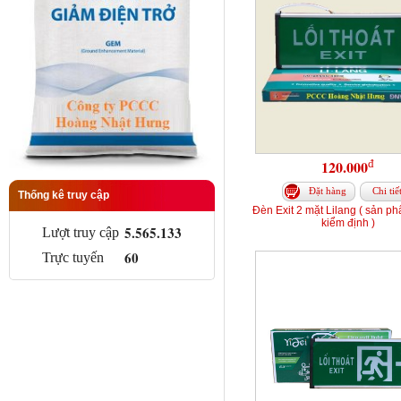
đ
120.000
Đặt hàng
Chi tiế
Thống kê truy cập
Đèn Exit 2 mặt Lilang ( sản p
kiểm định )
5.565.133
Lượt truy cập
60
Trực tuyến