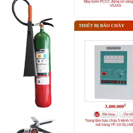
Máy bơm PCCC động cơ xăng
V52AS
THIẾT BỊ BÁO CHÁY
đ
3.400.000
Đặt hàng
Chi tiế
Trung tâm báo cháy 5 kênh Y
mã hàng YF-1G-5L) A