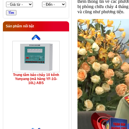
thêm thông tin về các phươn
bị phòng chữa cháy 4 tháng
và cũng như phương tiện.
Sản phẩm nổi bật
Trung tâm báo cháy 10 kênh
Yunyang (mã hàng YF-1G-
10L) ABS