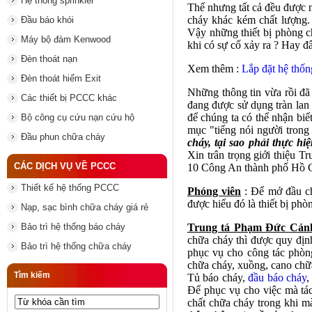
Hệ thống sprinkler
Thế nhưng tất cả đều được 
cháy khác kém chất lượng
Đầu báo khói
Vậy những thiết bị phòng c
Máy bộ đàm Kenwood
khi có sự cố xảy ra ? Hay đ
Đèn thoát nạn
Xem thêm :
Lắp đặt hệ th
Đèn thoát hiểm Exit
Những thông tin vừa rồi đã
Các thiết bị PCCC khác
đang được sử dụng tràn lan
để chúng ta có thể nhận biế
Bộ công cụ cứu nạn cứu hộ
mục "tiếng nói người tron
Đầu phun chữa cháy
cháy, tại sao phải thực hi
Xin trân trọng giới thiệu 
CÁC DỊCH VỤ VỀ PCCC
10 Công An thành phố Hồ 
Thiết kế hệ thống PCCC
Phóng viên
: Để mở đầu ch
được hiểu đó là thiết bị ph
Nạp, sạc bình chữa cháy giá rẻ
Bảo trì hệ thống báo cháy
Trung tá Phạm Đức Cảnh
chữa cháy thì được quy địn
Bảo trì hệ thống chữa cháy
phục vụ cho công tác phòn
chữa cháy, xuồng, cano chữ
Tìm kiếm
Tủ báo cháy,
đầu báo cháy
,
Để phục vụ cho việc mà tác
chất chữa cháy trong khi m