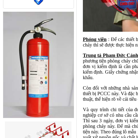
Phóng viên
: Để các thiết 
cháy thì sẽ được thực hiện 
Trung tá Phạm Đức Cảnh
phương tiện phòng cháy chữ
đơn vị kiểm định là cần ph
kiểm định. Giấy chứng nhận
khẩu.
Còn đối với những nhà sản 
thiết bị PCCC này. Và đặc bi
thuật, thể hiện rõ về cái tiê
Và quy trình chi tiết của
nghiệp cơ sở có nhu cầu cầ
Thì sau 3 ngày, đơn vị kiể
phòng cháy này. Để mà chú
tiện này. Theo đúng lô mẫu 
xuất xứ nguồn gốc và chất l