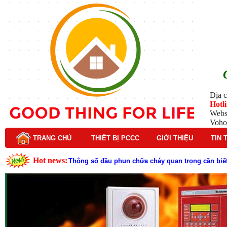
Địa c
Hotl
Webs
Voho
TRANG CHỦ
THIẾT BỊ PCCC
GIỚI THIỆU
TIN 
Hot news:
Thông số đầu phun chữa cháy quan trọng cần biết
Đầu phun chữa cháy là gì và nguyên lý hoạt động c
Đầu phun chữa cháy là gì ? Tìm hiểu chi tiết từ A-
Lý do nên chọn hệ thống báo cháy Hochiki cho cô
Cách kiểm tra và bảo trì hệ thống báo cháy Hochik
Cấu tạo và nguyên lý hoạt động của báo cháy Hor
Tìm hiểu chi tiết về hệ thống báo cháy Horing hiệ
Các loại thang dây thoát hiểm phổ biến trên thị t
Thang dây thoát hiểm có tác dụng gì trong tình h