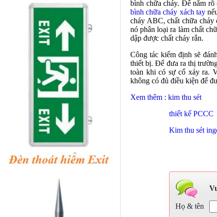
bình chữa cháy
. Để nắm rõ 
bình chữa cháy xách tay
nếu
cháy ABC, chất chữa cháy đ
nó phân loại ra làm chất c
dập được chất cháy rắn.
Công tác kiểm định sẽ đánh 
thiết bị. Để đưa ra thị trườ
toàn khi có sự cố xảy ra.
không có đủ điều kiện để đ
Xem thêm :
kim thu sét
thiết kế PCCC
Kim thu sét ing
Vu
Họ & tên