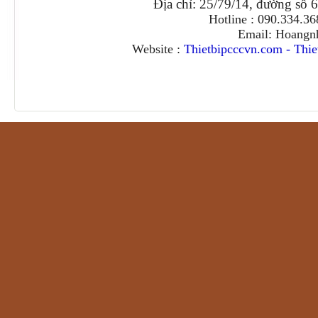
Địa chỉ: 25/79/14, đường số 
Hotline : 090.334.3
Email: Hoangn
Website :
Thietbipcccvn.com
-
Thie