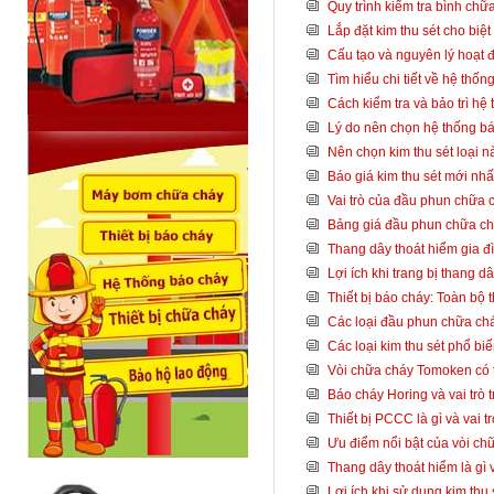
Quy trình kiểm tra bình ch
Lắp đặt kim thu sét cho biệ
Cấu tạo và nguyên lý hoạt 
Tìm hiểu chi tiết về hệ thố
Cách kiểm tra và bảo trì hệ
Lý do nên chọn hệ thống bá
Nên chọn kim thu sét loại 
Báo giá kim thu sét mới nh
Vai trò của đầu phun chữa 
Bảng giá đầu phun chữa ch
Thang dây thoát hiểm gia đ
Lợi ích khi trang bị thang 
Thiết bị báo cháy: Toàn bộ t
Các loại đầu phun chữa cháy
Các loại kim thu sét phổ bi
Vòi chữa cháy Tomoken có t
Báo cháy Horing và vai trò
Thiết bị PCCC là gì và vai tr
Ưu điểm nổi bật của vòi c
Thang dây thoát hiểm là gì 
Lợi ích khi sử dụng kim thu 