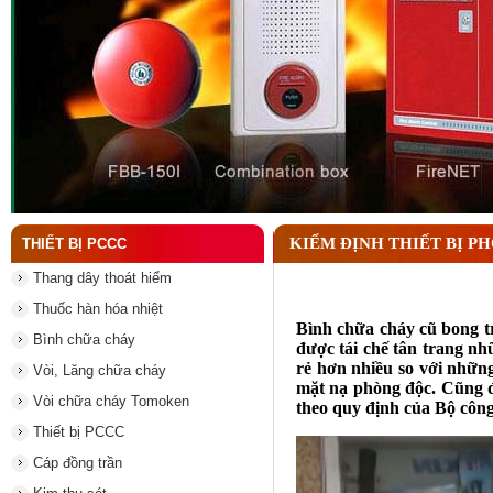
Tại sao cần kiểm tra đầu phun chữa cháy theo địn
KIỂM ĐỊNH THIẾT BỊ P
THIẾT BỊ PCCC
Thang dây thoát hiểm
Thuốc hàn hóa nhiệt
Bình chữa cháy cũ bong t
Bình chữa cháy
được tái chế tân trang nh
rẻ hơn nhiều so với nhữn
Vòi, Lăng chữa cháy
mặt nạ phòng độc. Cũng đư
Vòi chữa cháy Tomoken
theo quy định của Bộ công
Thiết bị PCCC
Cáp đồng trần